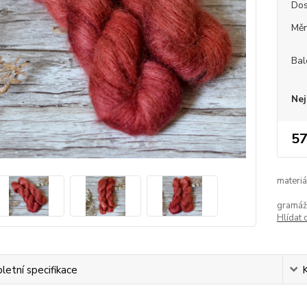
Dos
Měr
Bal
Nej
57
materiá
gramáž
Hlídat 
etní specifikace