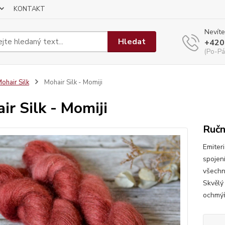
KONTAKT
Nevíte
Hledat
+420
(Po-Pá
ohair Silk
Mohair Silk - Momiji
ir Silk - Momiji
Ručn
Emiteri
spojen
všechn
Skvělý 
ochmýř