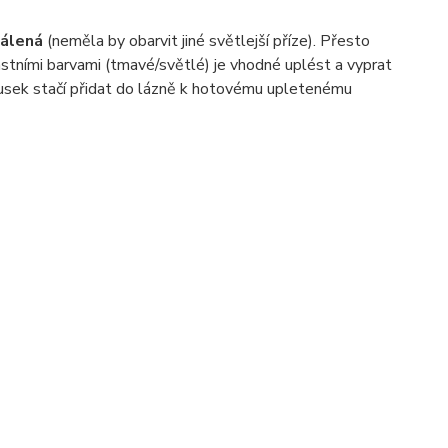
álená
(neměla by obarvit jiné světlejší příze). Přesto
stními barvami (tmavé/světlé) je vhodné uplést a vyprat
ousek stačí přidat do lázně k hotovému upletenému