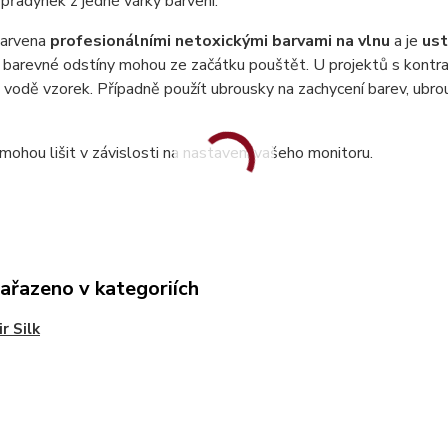
přadýnek z jedné várky barvení.
barvena
profesionálními netoxickými barvami na vlnu
a je
ust
í barevné odstíny mohou ze začátku pouštět. U projektů s kontra
 vodě vzorek. Případně použít ubrousky na zachycení barev, ubr
mohou lišit v závislosti na nastavení vašeho monitoru.
zařazeno v kategoriích
r Silk