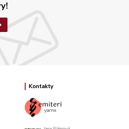
y!
Kontakty
Jana Slámová