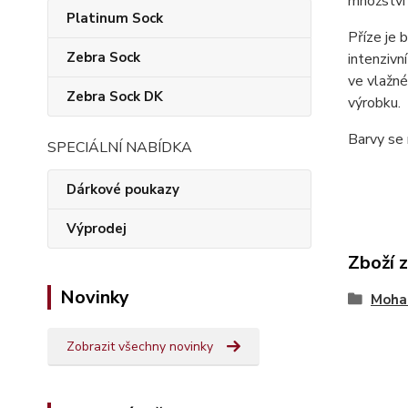
množství 
Platinum Sock
Příze je 
Zebra Sock
intenzivn
ve vlažné
Zebra Sock DK
výrobku.
Barvy se 
SPECIÁLNÍ NABÍDKA
Dárkové poukazy
Výprodej
Zboží 
Novinky
Mohai
Zobrazit všechny novinky