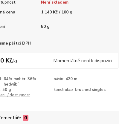
tupnost
Není skladem
ná cena
1 140 Kč / 100 g
ení
50 g
sme plátci DPH
0 Kč
Momentálně není k dispozici
/
ks
l:
64% mohér, 36%
návin:
420 m
hedvábí
:
50 g
konstrukce:
brushed singles
cenu / dostupnost
Komentáře
0