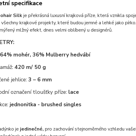
tní specifikace
ohair Silk
je překrásná luxusní krajková příze, která vznikla s
a všechny krajkové projekty, které budou jemné a lehké jako pírko.
ýřený mlžný efekt, dnes velmi oblíbený u designérů.
ETRY:
64% mohér, 36% Mulberry hedvábí
ramáž:
420 m/ 50 g
ené jehlice:
3 – 6 mm
dní označení tloušťky příze:
lace
kce:
jednonitka - brushed singles
adýnko je
jedinečné,
pro zachování stejnoměrného vzhledu vaše