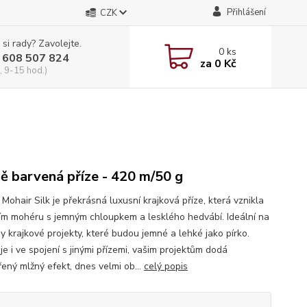
Přihlášení
CZK
 si rady? Zavolejte.
0
ks
 608 507 824
za
0 Kč
, 9-15 hod.)
ě barvená příze - 420 m/50 g
 Mohair Silk je překrásná luxusní krajková příze, která vznikla
ím mohéru s jemným chloupkem a lesklého hedvábí. Ideální na
y krajkové projekty, které budou jemné a lehké jako pírko.
je i ve spojení s jinými přízemi, vašim projektům dodá
ený mlžný efekt, dnes velmi ob...
celý popis