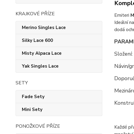
Komple
KRAJKOVÉ PŘÍZE
Emiteri
M
Ideální n
Merino Singles Lace
dodá ochm
Silky Lace 600
PARAM
Složení:
Misty Alpaca Lace
Návin/g
Yak Singles Lace
Doporuč
SETY
Mezináro
Fade Sety
Konstru
Mini Sety
PONOŽKOVÉ PŘÍZE
Každé př