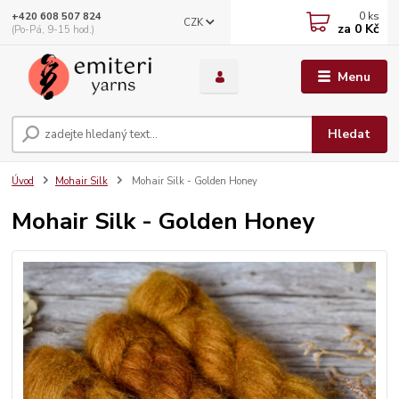
0
ks
+420 608 507 824
CZK
za
0 Kč
(Po-Pá, 9-15 hod.)
Menu
Hledat
Úvod
Mohair Silk
Mohair Silk - Golden Honey
Mohair Silk - Golden Honey