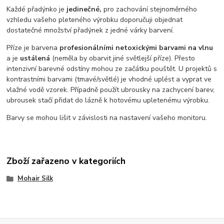
Každé přadýnko je
jedinečné,
pro zachování stejnoměrného
vzhledu vašeho pleteného výrobku doporučuji objednat
dostatečné množství přadýnek z jedné várky barvení.
Příze je barvena
profesionálními netoxickými barvami na vlnu
a je
ustálená
(neměla by obarvit jiné světlejší příze). Přesto
intenzivní barevné odstíny mohou ze začátku pouštět. U projektů s
kontrastními barvami (tmavé/světlé) je vhodné uplést a vyprat ve
vlažné vodě vzorek. Případně použít ubrousky na zachycení barev,
ubrousek stačí přidat do lázně k hotovému upletenému výrobku.
Barvy se mohou lišit v závislosti na nastavení vašeho monitoru.
Zboží zařazeno v kategoriích
Mohair Silk