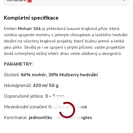
Komentáře
0
Kompletní specifikace
Emiteri
Mohair Silk
je překrásná luxusní krajková příze, která
vznikla spojením mohéru s jemným chloupkem a lesklého hedvábí.
Ideální na všechny krajkové projekty, které budou jemné a lehké
jako pírko. Skvělý je i ve spojení s jinými přízemi, vašim projektům
dodá ochmýřený mlžný efekt, dnes velmi oblíbený u designérů.
PARAMETRY:
Složení:
64% mohér, 36% Mulberry hedvábí
Návin/gramáž:
420 m/ 50 g
Doporučené jehlice:
3 – 6 mm
Mezinárodní označení tloušťky příze:
lace
Konstrukce:
jednonitka - brushed singles