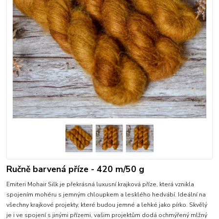
Ručně barvená příze - 420 m/50 g
Emiteri Mohair Silk je překrásná luxusní krajková příze, která vznikla
spojením mohéru s jemným chloupkem a lesklého hedvábí. Ideální na
všechny krajkové projekty, které budou jemné a lehké jako pírko. Skvělý
je i ve spojení s jinými přízemi, vašim projektům dodá ochmýřený mlžný