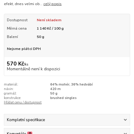
efekt, dnes velmi ob...
celý popis
Dostupnost
Není skladem
Měrná cena
1 140 Kč / 100 g
Balení
50 g
Nejsme plátci DPH
570 Kč
/
ks
Momentálně není k dispozici
materiál:
64% mohér, 36% hedvábí
návin:
420 m
gramáž:
50 g
konstrukce:
brushed singles
Hlídat cenu / dostupnost
Kompletní specifikace