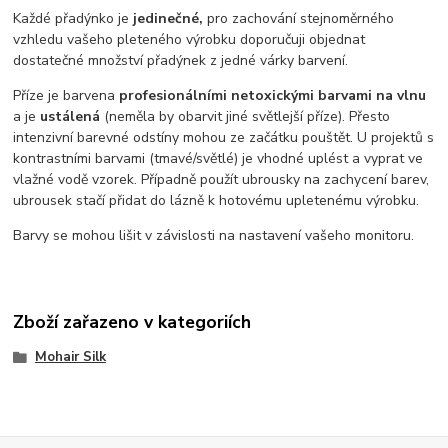
Každé přadýnko je
jedinečné,
pro zachování stejnoměrného
vzhledu vašeho pleteného výrobku doporučuji objednat
dostatečné množství přadýnek z jedné várky barvení.
Příze je barvena
profesionálními netoxickými barvami na vlnu
a je
ustálená
(neměla by obarvit jiné světlejší příze). Přesto
intenzivní barevné odstíny mohou ze začátku pouštět. U projektů s
kontrastními barvami (tmavé/světlé) je vhodné uplést a vyprat ve
vlažné vodě vzorek. Případně použít ubrousky na zachycení barev,
ubrousek stačí přidat do lázně k hotovému upletenému výrobku.
Barvy se mohou lišit v závislosti na nastavení vašeho monitoru.
Zboží zařazeno v kategoriích
Mohair Silk