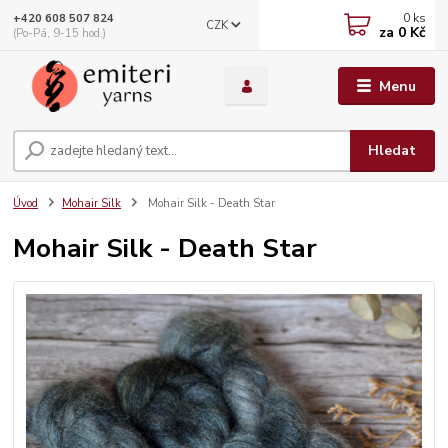
0
ks
+420 608 507 824
CZK
za
0 Kč
(Po-Pá, 9-15 hod.)
Menu
Hledat
Úvod
Mohair Silk
Mohair Silk - Death Star
Mohair Silk - Death Star