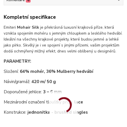
Komentáře
0
Kompletní specifikace
Emiteri
Mohair Silk
je překrásná luxusní krajková příze, která
vznikla spojením mohéru s jemným chloupkem a lesklého hedvábí.
Ideální na všechny krajkové projekty, které budou jemné a lehké
jako pírko. Skvělý je i ve spojení s jinými přízemi, vašim projektům
dodá ochmýřený mlžný efekt, dnes velmi oblíbený u designérů.
PARAMETRY:
Složení:
64% mohér, 36% Mulberry hedvábí
Návin/gramáž:
420 m/ 50 g
Doporučené jehlice:
3 – 6 mm
Mezinárodní označení tloušťky příze:
lace
Konstrukce:
jednonitka - brushed singles