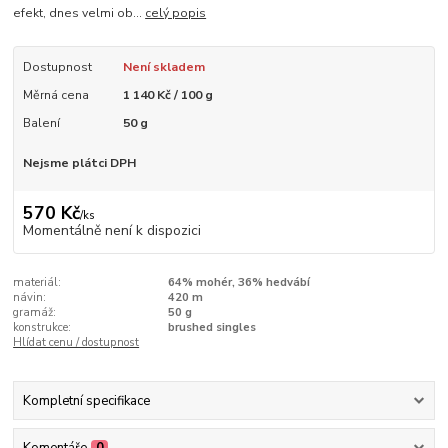
efekt, dnes velmi ob...
celý popis
Dostupnost
Není skladem
Měrná cena
1 140 Kč / 100 g
Balení
50 g
Nejsme plátci DPH
570 Kč
/
ks
Momentálně není k dispozici
materiál:
64% mohér, 36% hedvábí
návin:
420 m
gramáž:
50 g
konstrukce:
brushed singles
Hlídat cenu / dostupnost
Kompletní specifikace