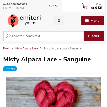
0
ks
+420 608 507 824
CZK
za
0 Kč
(Po-Pá, 9-15 hod.)
Menu
Hledat
Úvod
Misty Alpaca Lace
Misty Alpaca Lace - Sanguine
Misty Alpaca Lace - Sanguine
Novinka