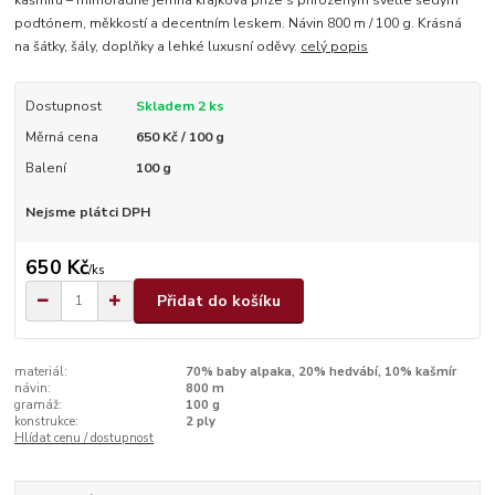
podtónem, měkkostí a decentním leskem. Návin 800 m / 100 g. Krásná
na šátky, šály, doplňky a lehké luxusní oděvy.
celý popis
Dostupnost
Skladem 2 ks
Měrná cena
650 Kč / 100 g
Balení
100 g
Nejsme plátci DPH
650 Kč
/
ks
Přidat do košíku
materiál:
70% baby alpaka, 20% hedvábí, 10% kašmír
návin:
800 m
gramáž:
100 g
konstrukce:
2 ply
Hlídat cenu / dostupnost