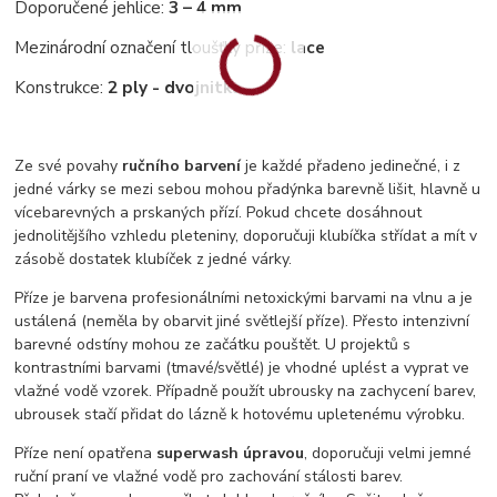
Doporučené jehlice:
3 – 4 mm
Mezinárodní označení tloušťky příze:
lace
Konstrukce:
2 ply - dvojnitka
Ze své povahy
ručního barvení
je každé přadeno jedinečné, i z
jedné várky se mezi sebou mohou přadýnka barevně lišit, hlavně u
vícebarevných a prskaných přízí. Pokud chcete dosáhnout
jednolitějšího vzhledu pleteniny, doporučuji klubíčka střídat a mít v
zásobě dostatek klubíček z jedné várky.
Příze je barvena profesionálními netoxickými barvami na vlnu a je
ustálená (neměla by obarvit jiné světlejší příze). Přesto intenzivní
barevné odstíny mohou ze začátku pouštět. U projektů s
kontrastními barvami (tmavé/světlé) je vhodné uplést a vyprat ve
vlažné vodě vzorek. Případně použít ubrousky na zachycení barev,
ubrousek stačí přidat do lázně k hotovému upletenému výrobku.
Příze není opatřena
superwash úpravou
, doporučuji velmi jemné
ruční praní ve vlažné vodě pro zachování stálosti barev.