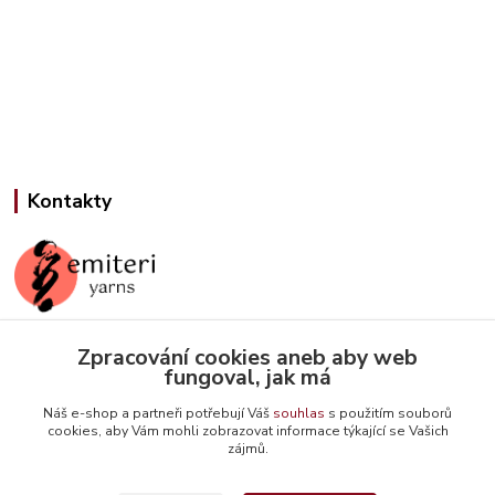
Kontakty
Jana Slámová
Zpracování cookies aneb aby web
+420 608 507 824
fungoval, jak má
(Po-Pá, 9-15 hod.)
Náš e-shop a partneři potřebují Váš
souhlas
s použitím souborů
cookies, aby Vám mohli zobrazovat informace týkající se Vašich
info@emiteriyarns.cz
zájmů.