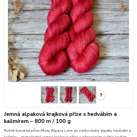
Jemná alpaková krajková příze s hedvábím a
kašmírem – 800 m / 100 g
Ručně barvená příze Misty Alpaca Lace ze směsi baby alpaky, hedvábí a
kašmíru – mimořádně jemná krajková příze s přirozeným světle šedým