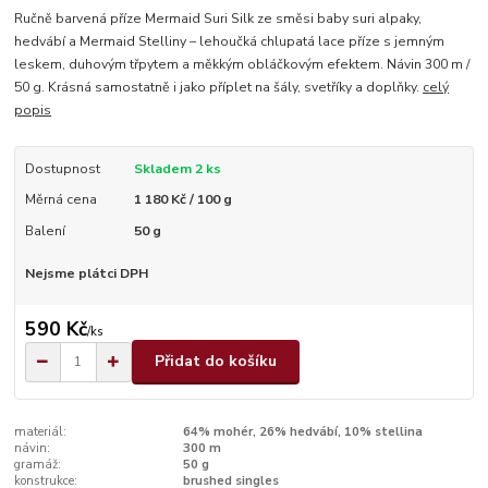
Ručně barvená příze Mermaid Suri Silk ze směsi baby suri alpaky,
hedvábí a Mermaid Stelliny – lehoučká chlupatá lace příze s jemným
leskem, duhovým třpytem a měkkým obláčkovým efektem. Návin 300 m /
50 g. Krásná samostatně i jako příplet na šály, svetříky a doplňky.
celý
popis
Dostupnost
Skladem 2 ks
Měrná cena
1 180 Kč / 100 g
Balení
50 g
Nejsme plátci DPH
590 Kč
/
ks
Přidat do košíku
materiál:
64% mohér, 26% hedvábí, 10% stellina
návin:
300 m
gramáž:
50 g
konstrukce:
brushed singles