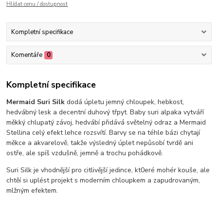
Hlídat cenu / dostupnost
Kompletní specifikace
Komentáře
0
Kompletní specifikace
Mermaid Suri Silk
dodá úpletu jemný chloupek, hebkost,
hedvábný lesk a decentní duhový třpyt. Baby suri alpaka vytváří
měkký chlupatý závoj, hedvábí přidává světelný odraz a Mermaid
Stellina celý efekt lehce rozsvítí. Barvy se na téhle bázi chytají
měkce a akvarelově, takže výsledný úplet nepůsobí tvrdě ani
ostře, ale spíš vzdušně, jemně a trochu pohádkově.
Suri Silk je vhodnější pro citlivější jedince, kt0eré mohér kouše, ale
chtěí si uplést projekt s moderním chloupkem a zapudrovaným,
mlžným efektem.