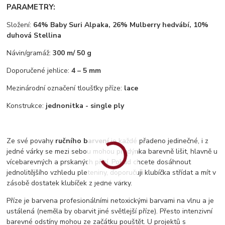
PARAMETRY:
Složení:
64% Baby Suri Alpaka, 26% Mulberry hedvábí, 10%
duhová Stellina
Návin/gramáž:
300 m/ 50 g
Doporučené jehlice:
4 – 5 mm
Mezinárodní označení tloušťky příze:
lace
Konstrukce:
jednonitka - single ply
Ze své povahy
ručního barvení
je každé přadeno jedinečné, i z
jedné várky se mezi sebou mohou přadýnka barevně lišit, hlavně u
vícebarevných a prskaných přízí. Pokud chcete dosáhnout
jednolitějšího vzhledu pleteniny, doporučuji klubíčka střídat a mít v
zásobě dostatek klubíček z jedné várky.
Příze je barvena profesionálními netoxickými barvami na vlnu a je
ustálená (neměla by obarvit jiné světlejší příze). Přesto intenzivní
barevné odstíny mohou ze začátku pouštět. U projektů s