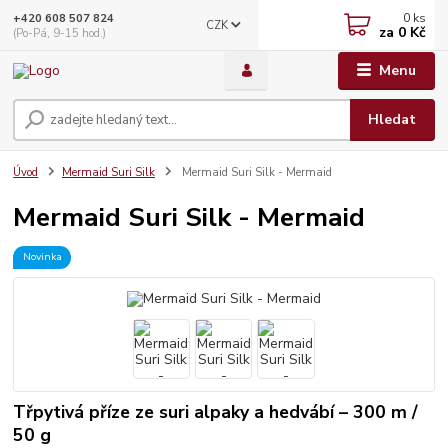
0
ks
+420 608 507 824
CZK
za
0 Kč
(Po-Pá, 9-15 hod.)
Menu
Hledat
Úvod
Mermaid Suri Silk
Mermaid Suri Silk - Mermaid
Mermaid Suri Silk - Mermaid
Novinka
Třpytivá příze ze suri alpaky a hedvábí – 300 m /
50 g