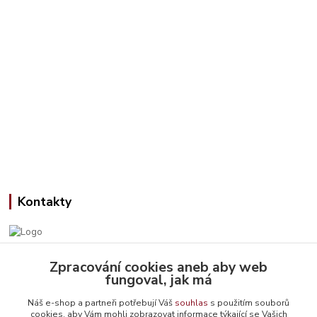
Kontakty
Zpracování cookies aneb aby web
Jana Slámová
fungoval, jak má
+420 608 507 824
(Po-Pá, 9-15 hod.)
Náš e-shop a partneři potřebují Váš
souhlas
s použitím souborů
cookies, aby Vám mohli zobrazovat informace týkající se Vašich