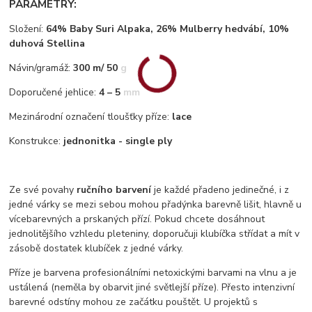
PARAMETRY:
Složení:
64% Baby Suri Alpaka, 26% Mulberry hedvábí, 10%
duhová Stellina
Návin/gramáž:
300 m/ 50 g
Doporučené jehlice:
4 – 5 mm
Mezinárodní označení tloušťky příze:
lace
Konstrukce:
jednonitka - single ply
Ze své povahy
ručního barvení
je každé přadeno jedinečné, i z
jedné várky se mezi sebou mohou přadýnka barevně lišit, hlavně u
vícebarevných a prskaných přízí. Pokud chcete dosáhnout
jednolitějšího vzhledu pleteniny, doporučuji klubíčka střídat a mít v
zásobě dostatek klubíček z jedné várky.
Příze je barvena profesionálními netoxickými barvami na vlnu a je
ustálená (neměla by obarvit jiné světlejší příze). Přesto intenzivní
barevné odstíny mohou ze začátku pouštět. U projektů s