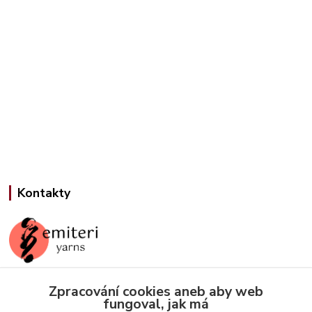
Kontakty
Jana Slámová
Zpracování cookies aneb aby web
+420 608 507 824
fungoval, jak má