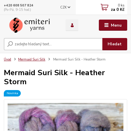
0
ks
+420 608 507 824
CZK
za
0 Kč
(Po-Pá, 9-15 hod.)
Menu
Hledat
Úvod
Mermaid Suri Silk
Mermaid Suri Silk - Heather Storm
Mermaid Suri Silk - Heather
Storm
Novinka