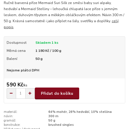
Ručně barvená příze Mermaid Suri Silk ze směsi baby suri alpaky,
hedvábí a Mermaid Stelliny – lehoučká chlupatá lace příze s jemným
leskem, duhovým třpytem a měkkým obláčkovým efektem. Návin 300 m /
50 g. Krásná samostatně i jako příplet na šály, svetříky a doplňky.
celý
popis
Dostupnost
Skladem 1 ks
Měrná cena
1 180 Kč / 100 g
Balení
50 g
Nejsme plátci DPH
590 Kč
/
ks
Přidat do košíku
materiál:
64% mohér, 26% hedvábí, 10% stellina
návin:
300 m
gramáž:
50 g
konstrukce:
brushed singles