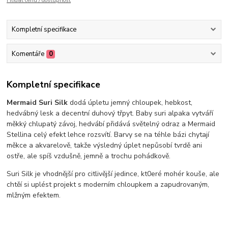
Hlídat cenu / dostupnost
Kompletní specifikace
Komentáře
0
Kompletní specifikace
Mermaid Suri Silk
dodá úpletu jemný chloupek, hebkost,
hedvábný lesk a decentní duhový třpyt. Baby suri alpaka vytváří
měkký chlupatý závoj, hedvábí přidává světelný odraz a Mermaid
Stellina celý efekt lehce rozsvítí. Barvy se na téhle bázi chytají
měkce a akvarelově, takže výsledný úplet nepůsobí tvrdě ani
ostře, ale spíš vzdušně, jemně a trochu pohádkově.
Suri Silk je vhodnější pro citlivější jedince, kt0eré mohér kouše, ale
chtěí si uplést projekt s moderním chloupkem a zapudrovaným,
mlžným efektem.