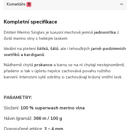
Komentáře
0
Kompletní specifikace
Emiteri Merino Singles je luxusní mechově jemná
jednonitka
z
čisté merino vlny s hebkým leskem.
Ideální na pletení
šátků, šálů
, ale i lehoučkých
jarně-podzimních
svetříků a kardiganů
.
Nádherně chytá
prskance
a barvy se na ní chytají nestejnoměrně,
přadeno si tak v úpletu nejvíce zachovává povahu ručního
barvení. Intenzivní syté odstíny si zachovávají krásný vnitřní lesk.
PARAMETRY:
Složení:
100 % superwash merino vlna
Návin /gramáž:
366 m / 100 g
Doporučené jehlice:
3 – 4 mm