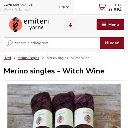
0
ks
+420 608 507 824
CZK
za
0 Kč
(Po-Pá, 9-15 hod.)
Menu
Hledat
Úvod
Merino Singles
Merino singles - Witch Wine
Merino singles - Witch Wine