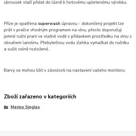
ubrousek stačí přidat do lázně k hotovému upletenému výrobku.
Příze je opatřena
superwash
úpravou - dokončený projekt lze
prát v pračce vhodným programem na vlnu, přesto doporučuji
jemné ruční praní ve vlažné vodě s přídavkem prostředku na vlnu s
obsahem lanolinu. Přebytečnou vodu zlehka vymačkat do ručníku
a sušit volně rozložené.
Barvy se mohou lišit v závislosti na nastavení vašeho monitoru.
Zboží zařazeno v kategoriích
Merino Singles