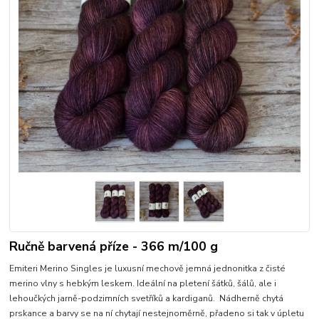
Ručně barvená příze - 366 m/100 g
Emiteri Merino Singles je luxusní mechově jemná jednonitka z čisté
merino vlny s hebkým leskem. Ideální na pletení šátků, šálů, ale i
lehoučkých jarně-podzimních svetříků a kardiganů. Nádherně chytá
prskance a barvy se na ní chytají nestejnoměrně, přadeno si tak v úpletu