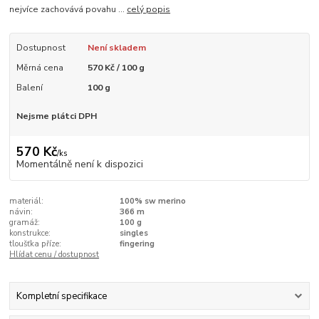
nejvíce zachovává povahu ...
celý popis
Dostupnost
Není skladem
Měrná cena
570 Kč / 100 g
Balení
100 g
Nejsme plátci DPH
570 Kč
/
ks
Momentálně není k dispozici
materiál:
100% sw merino
návin:
366 m
gramáž:
100 g
konstrukce:
singles
tloušťka příze:
fingering
Hlídat cenu / dostupnost
Kompletní specifikace