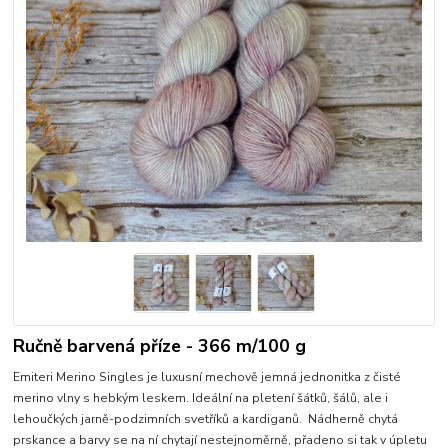
Ručně barvená příze - 366 m/100 g
Emiteri Merino Singles je luxusní mechově jemná jednonitka z čisté
merino vlny s hebkým leskem. Ideální na pletení šátků, šálů, ale i
lehoučkých jarně-podzimních svetříků a kardiganů. Nádherně chytá
prskance a barvy se na ní chytají nestejnoměrně, přadeno si tak v úpletu