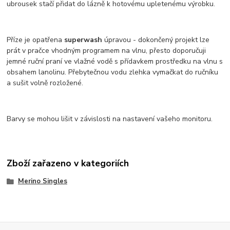
ubrousek stačí přidat do lázně k hotovému upletenému výrobku.
Příze je opatřena
superwash
úpravou - dokončený projekt lze
prát v pračce vhodným programem na vlnu, přesto doporučuji
jemné ruční praní ve vlažné vodě s přídavkem prostředku na vlnu s
obsahem lanolinu. Přebytečnou vodu zlehka vymačkat do ručníku
a sušit volně rozložené.
Barvy se mohou lišit v závislosti na nastavení vašeho monitoru.
Zboží zařazeno v kategoriích
Merino Singles