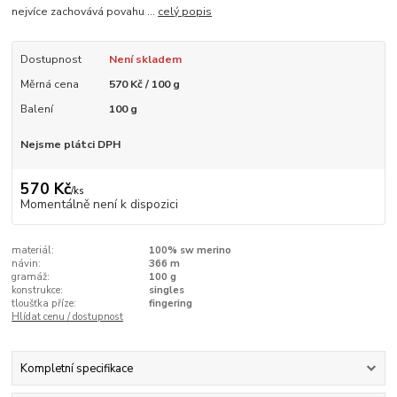
nejvíce zachovává povahu ...
celý popis
Dostupnost
Není skladem
Měrná cena
570 Kč / 100 g
Balení
100 g
Nejsme plátci DPH
570 Kč
/
ks
Momentálně není k dispozici
materiál:
100% sw merino
návin:
366 m
gramáž:
100 g
konstrukce:
singles
tloušťka příze:
fingering
Hlídat cenu / dostupnost
Kompletní specifikace