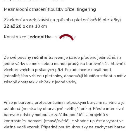
Mezinárodní označení tloušťky příze:
fingering
Zkušební vzorek (závisí na způsobu pletení každé pletařky):
22 až 26 ok
na 10 cm
Konstrukce:
jednonitka
- single ply
Ze své povahy
ručního barvení
je každé přadeno jedinečné, i z
jedné várky se mezi sebou mohou přadýnka barevně lišit, hlavně u
vícebarevných a prskaných přízí. Pokud chcete dosáhnout
jednolitějšího vzhledu pleteniny, doporučuji klubíčka střídat a mít v
zásobě dostatek klubíček z jedné várky.
Příze je barvena profesionálními netoxickými barvami na vlnu a je
ustálená (neměla by obarvit jiné světlejší příze). Přesto intenzivní
barevné odstíny mohou ze začátku pouštět. U projektů s
kontrastními barvami (tmavé/světlé) je vhodné uplést a vyprat ve
vlažné vodě vzorek. Případně použít ubrousky na zachycení barev,