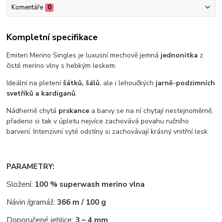
Komentáře
0
Kompletní specifikace
Emiteri Merino Singles je luxusní mechově jemná
jednonitka
z
čisté merino vlny s hebkým leskem.
Ideální na pletení
šátků, šálů
, ale i lehoučkých
jarně-podzimních
svetříků a kardiganů
.
Nádherně chytá
prskance
a barvy se na ní chytají nestejnoměrně,
přadeno si tak v úpletu nejvíce zachovává povahu ručního
barvení. Intenzivní syté odstíny si zachovávají krásný vnitřní lesk.
PARAMETRY:
Složení:
100 % superwash merino vlna
Návin /gramáž:
366 m / 100 g
Doporučené jehlice:
3 – 4 mm