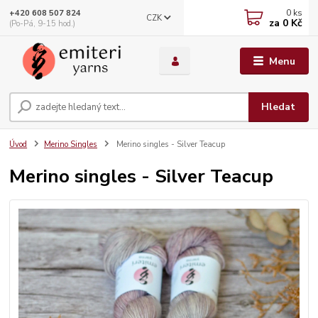
0
ks
+420 608 507 824
CZK
za
0 Kč
(Po-Pá, 9-15 hod.)
Menu
Hledat
Úvod
Merino Singles
Merino singles - Silver Teacup
Merino singles - Silver Teacup