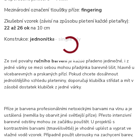
Mezinárodní označení tloušťky příze:
fingering
Zkušební vzorek (závisí na způsobu pletení každé pletařky):
22 až 26 ok
na 10 cm
Konstrukce:
jednonitka
- single ply
Ze své povahy
ručního barvení
je každé přadeno jedinečné, i z
jedné várky se mezi sebou mohou přadýnka barevně lišit, hlavně u
vícebarevných a prskaných přízí. Pokud chcete dosáhnout
jednolitějšího vzhledu pleteniny, doporučuji klubíčka střídat a mít v
zásobě dostatek klubíček z jedné várky.
Příze je barvena profesionálními netoxickými barvami na vlnu a je
ustálená (neměla by obarvit jiné světlejší příze). Přesto intenzivní
barevné odstíny mohou ze začátku pouštět. U projektů s
kontrastními barvami (tmavé/světlé) je vhodné uplést a vyprat ve
vlažné vodě vzorek. Případně použít ubrousky na zachycení barev,