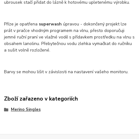
ubrousek stačí přidat do lázně k hotovému upletenému výrobku.
Příze je opatřena
superwash
úpravou - dokončený projekt lze
prát v pračce vhodným programem na vlnu, přesto doporučuji
jemné ruční praní ve vlažné vodě s přídavkem prostředku na vlnu s
obsahem lanolinu. Přebytečnou vodu zlehka vymačkat do ručníku
a sušit volně rozložené.
Barvy se mohou lišit v závislosti na nastavení vašeho monitoru.
Zboží zařazeno v kategoriích
Merino Singles