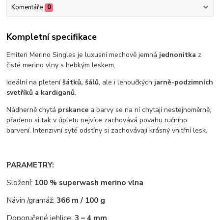
Komentáře
0
Kompletní specifikace
Emiteri Merino Singles je luxusní mechově jemná
jednonitka
z
čisté merino vlny s hebkým leskem.
Ideální na pletení
šátků, šálů
, ale i lehoučkých
jarně-podzimních
svetříků a kardiganů
.
Nádherně chytá
prskance
a barvy se na ní chytají nestejnoměrně,
přadeno si tak v úpletu nejvíce zachovává povahu ručního
barvení. Intenzivní syté odstíny si zachovávají krásný vnitřní lesk.
PARAMETRY:
Složení:
100 % superwash merino vlna
Návin /gramáž:
366 m / 100 g
Doporučené jehlice:
3 – 4 mm