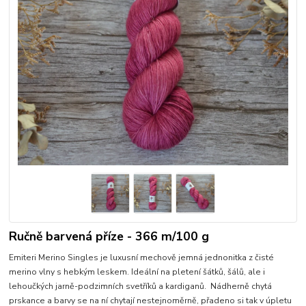
Ručně barvená příze - 366 m/100 g
Emiteri Merino Singles je luxusní mechově jemná jednonitka z čisté
merino vlny s hebkým leskem. Ideální na pletení šátků, šálů, ale i
lehoučkých jarně-podzimních svetříků a kardiganů. Nádherně chytá
prskance a barvy se na ní chytají nestejnoměrně, přadeno si tak v úpletu