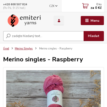
0
ks
+420 608 507 824
CZK
za
0 Kč
(Po-Pá, 9-15 hod.)
Menu
Hledat
Úvod
Merino Singles
Merino singles - Raspberry
Merino singles - Raspberry