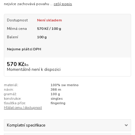
nejvíce zachovává povahu ...
celý popis
Dostupnost
Není skladem
Měrná cena
570 Kč / 100 g
Balení
100 g
Nejsme plátci DPH
570 Kč
/
ks
Momentálně není k dispozici
materiál:
100% sw merino
návin:
366 m
gramáž:
100 g
konstrukce:
singles
tloušťka příze:
fingering
Hlídat cenu / dostupnost
Kompletní specifikace