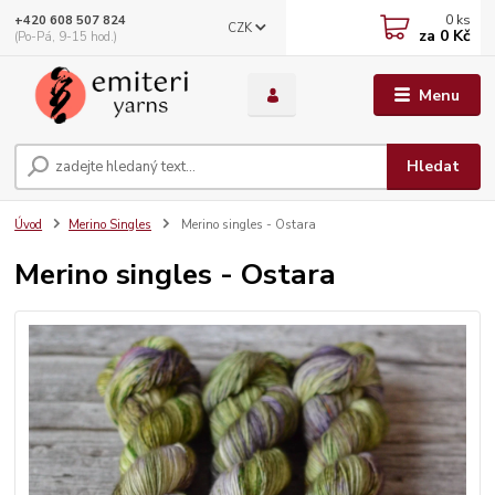
0
ks
+420 608 507 824
CZK
za
0 Kč
(Po-Pá, 9-15 hod.)
Menu
Hledat
Úvod
Merino Singles
Merino singles - Ostara
Merino singles - Ostara