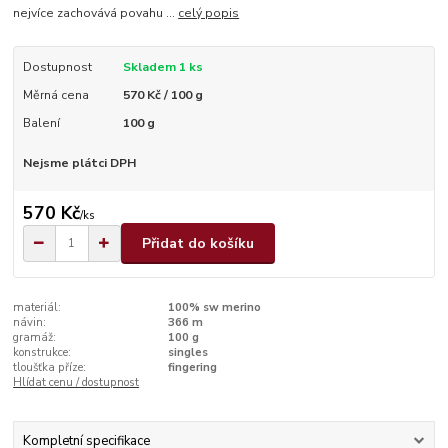
nejvíce zachovává povahu ...
celý popis
Dostupnost
Skladem 1 ks
Měrná cena
570 Kč / 100 g
Balení
100 g
Nejsme plátci DPH
570 Kč
/
ks
Přidat do košíku
materiál:
100% sw merino
návin:
366 m
gramáž:
100 g
konstrukce:
singles
tloušťka příze:
fingering
Hlídat cenu / dostupnost
Kompletní specifikace