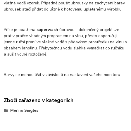
vlažné vodě vzorek. Případně použít ubrousky na zachycení barev,
ubrousek stačí přidat do lázně k hotovému upletenému výrobku.
Příze je opatřena
superwash
úpravou - dokončený projekt lze
prát v pračce vhodným programem na vlnu, přesto doporučuji
jemné ruční praní ve vlažné vodě s přídavkem prostředku na vlnu s
obsahem lanolinu. Přebytečnou vodu zlehka vymačkat do ručníku
a sušit volně rozložené.
Barvy se mohou lišit v závislosti na nastavení vašeho monitoru.
Zboží zařazeno v kategoriích
Merino Singles