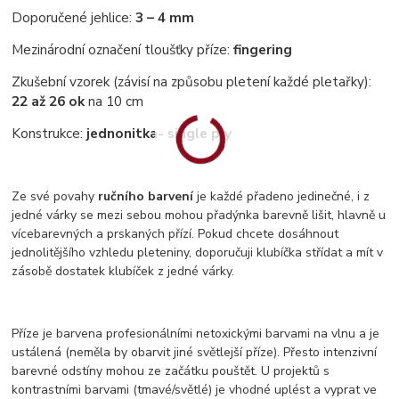
Doporučené jehlice:
3 – 4 mm
Mezinárodní označení tloušťky příze:
fingering
Zkušební vzorek (závisí na způsobu pletení každé pletařky):
22 až 26 ok
na 10 cm
Konstrukce:
jednonitka
- single ply
Ze své povahy
ručního barvení
je každé přadeno jedinečné, i z
jedné várky se mezi sebou mohou přadýnka barevně lišit, hlavně u
vícebarevných a prskaných přízí. Pokud chcete dosáhnout
jednolitějšího vzhledu pleteniny, doporučuji klubíčka střídat a mít v
zásobě dostatek klubíček z jedné várky.
Příze je barvena profesionálními netoxickými barvami na vlnu a je
ustálená (neměla by obarvit jiné světlejší příze). Přesto intenzivní
barevné odstíny mohou ze začátku pouštět. U projektů s
kontrastními barvami (tmavé/světlé) je vhodné uplést a vyprat ve