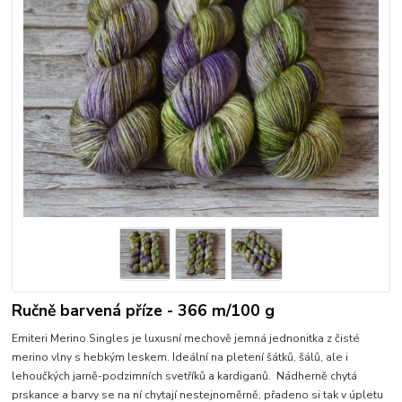
Ručně barvená příze - 366 m/100 g
Emiteri Merino Singles je luxusní mechově jemná jednonitka z čisté
merino vlny s hebkým leskem. Ideální na pletení šátků, šálů, ale i
lehoučkých jarně-podzimních svetříků a kardiganů. Nádherně chytá
prskance a barvy se na ní chytají nestejnoměrně, přadeno si tak v úpletu