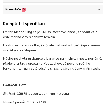
Komentáře
0
Kompletní specifikace
Emiteri Merino Singles je luxusní mechově jemná
jednonitka
z
čisté merino vlny s hebkým leskem.
Ideální na pletení
šátků, šálů
, ale i lehoučkých
jarně-podzimních
svetříků a kardiganů
.
Nádherně chytá
prskance
a barvy se na ní chytají nestejnoměrně,
přadeno si tak v úpletu nejvíce zachovává povahu ručního
barvení. Intenzivní syté odstíny si zachovávají krásný vnitřní lesk.
PARAMETRY:
Složení:
100 % superwash merino vlna
Návin /gramáž:
366 m / 100 g