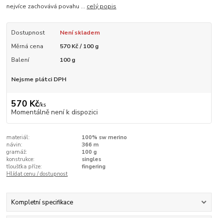
nejvíce zachovává povahu ...
celý popis
Dostupnost
Není skladem
Měrná cena
570 Kč / 100 g
Balení
100 g
Nejsme plátci DPH
570 Kč
/
ks
Momentálně není k dispozici
materiál:
100% sw merino
návin:
366 m
gramáž:
100 g
konstrukce:
singles
tloušťka příze:
fingering
Hlídat cenu / dostupnost
Kompletní specifikace