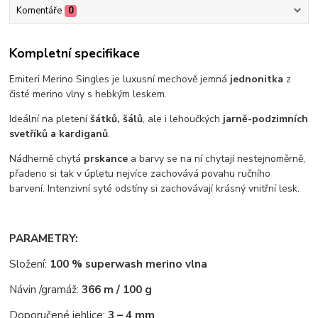
Komentáře
0
Kompletní specifikace
Emiteri Merino Singles je luxusní mechově jemná
jednonitka
z
čisté merino vlny s hebkým leskem.
Ideální na pletení
šátků, šálů
, ale i lehoučkých
jarně-podzimních
svetříků a kardiganů
.
Nádherně chytá
prskance
a barvy se na ní chytají nestejnoměrně,
přadeno si tak v úpletu nejvíce zachovává povahu ručního
barvení. Intenzivní syté odstíny si zachovávají krásný vnitřní lesk.
PARAMETRY:
Složení:
100 % superwash merino vlna
Návin /gramáž:
366 m / 100 g
Doporučené jehlice:
3 – 4 mm