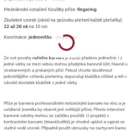
Mezinárodní označení tloušťky příze:
fingering
Zkušební vzorek (závisí na způsobu pletení každé pletařky):
22 až 26 ok
na 10 cm
Konstrukce:
jednonitka
- single ply
Ze své povahy
ručního barvení
je každé přadeno jedinečné, i z
jedné várky se mezi sebou mohou přadýnka barevně lišit, hlavně u
vícebarevných a prskaných přízí. Pokud chcete dosáhnout
jednolitějšího vzhledu pleteniny, doporučuji klubíčka střídat a mít v
zásobě dostatek klubíček z jedné várky.
Příze je barvena profesionálními netoxickými barvami na vlnu a je
ustálená (neměla by obarvit jiné světlejší příze). Přesto intenzivní
barevné odstíny mohou ze začátku pouštět. U projektů s
kontrastními barvami (tmavé/světlé) je vhodné uplést a vyprat ve
vlažné vodě vzorek. Případně použít ubrousky na zachycení barev,