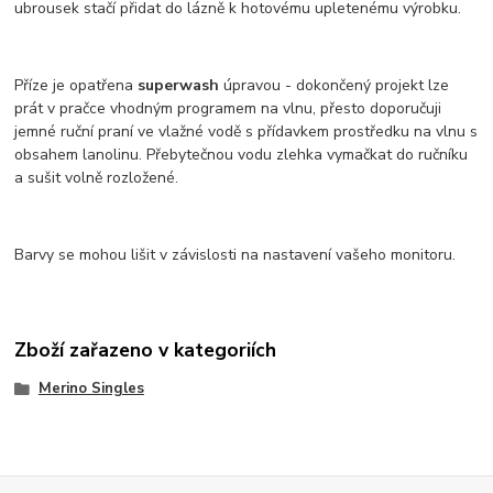
ubrousek stačí přidat do lázně k hotovému upletenému výrobku.
Příze je opatřena
superwash
úpravou - dokončený projekt lze
prát v pračce vhodným programem na vlnu, přesto doporučuji
jemné ruční praní ve vlažné vodě s přídavkem prostředku na vlnu s
obsahem lanolinu. Přebytečnou vodu zlehka vymačkat do ručníku
a sušit volně rozložené.
Barvy se mohou lišit v závislosti na nastavení vašeho monitoru.
Zboží zařazeno v kategoriích
Merino Singles