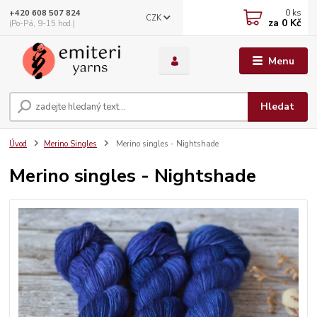
0
ks
+420 608 507 824
CZK
za
0 Kč
(Po-Pá, 9-15 hod.)
Menu
Hledat
Úvod
Merino Singles
Merino singles - Nightshade
Merino singles - Nightshade