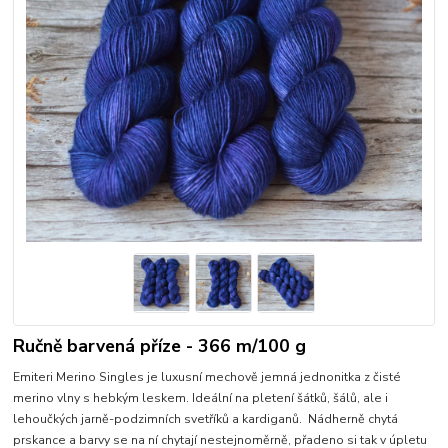
Ručně barvená příze - 366 m/100 g
Emiteri Merino Singles je luxusní mechově jemná jednonitka z čisté
merino vlny s hebkým leskem. Ideální na pletení šátků, šálů, ale i
lehoučkých jarně-podzimních svetříků a kardiganů. Nádherně chytá
prskance a barvy se na ní chytají nestejnoměrně, přadeno si tak v úpletu