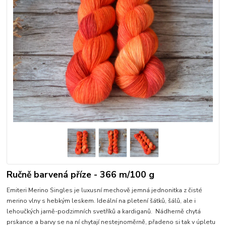
Ručně barvená příze - 366 m/100 g
Emiteri Merino Singles je luxusní mechově jemná jednonitka z čisté
merino vlny s hebkým leskem. Ideální na pletení šátků, šálů, ale i
lehoučkých jarně-podzimních svetříků a kardiganů. Nádherně chytá
prskance a barvy se na ní chytají nestejnoměrně, přadeno si tak v úpletu