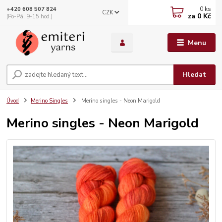
0
ks
+420 608 507 824
CZK
za
0 Kč
(Po-Pá, 9-15 hod.)
Menu
Hledat
Úvod
Merino Singles
Merino singles - Neon Marigold
Merino singles - Neon Marigold