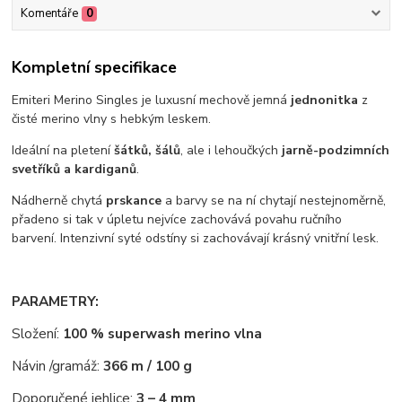
Komentáře
0
Kompletní specifikace
Emiteri Merino Singles je luxusní mechově jemná
jednonitka
z
čisté merino vlny s hebkým leskem.
Ideální na pletení
šátků, šálů
, ale i lehoučkých
jarně-podzimních
svetříků a kardiganů
.
Nádherně chytá
prskance
a barvy se na ní chytají nestejnoměrně,
přadeno si tak v úpletu nejvíce zachovává povahu ručního
barvení. Intenzivní syté odstíny si zachovávají krásný vnitřní lesk.
PARAMETRY:
Složení:
100 % superwash merino vlna
Návin /gramáž:
366 m / 100 g
Doporučené jehlice:
3 – 4 mm