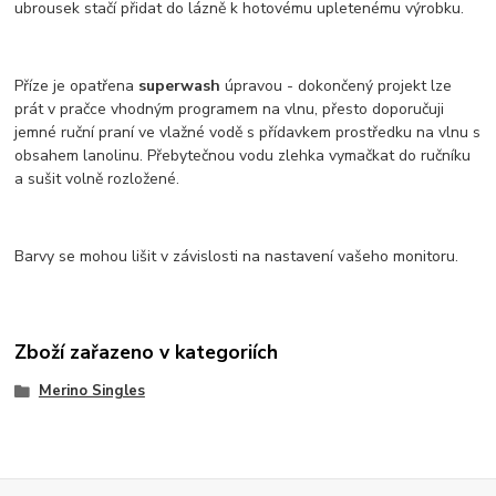
ubrousek stačí přidat do lázně k hotovému upletenému výrobku.
Příze je opatřena
superwash
úpravou - dokončený projekt lze
prát v pračce vhodným programem na vlnu, přesto doporučuji
jemné ruční praní ve vlažné vodě s přídavkem prostředku na vlnu s
obsahem lanolinu. Přebytečnou vodu zlehka vymačkat do ručníku
a sušit volně rozložené.
Barvy se mohou lišit v závislosti na nastavení vašeho monitoru.
Zboží zařazeno v kategoriích
Merino Singles