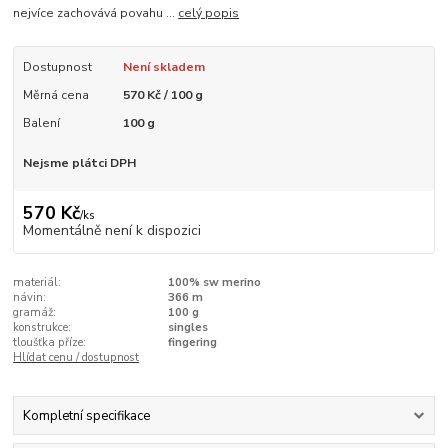
nejvíce zachovává povahu ...
celý popis
Dostupnost
Není skladem
Měrná cena
570 Kč / 100 g
Balení
100 g
Nejsme plátci DPH
570 Kč
/
ks
Momentálně není k dispozici
materiál:
100% sw merino
návin:
366 m
gramáž:
100 g
konstrukce:
singles
tloušťka příze:
fingering
Hlídat cenu / dostupnost
Kompletní specifikace