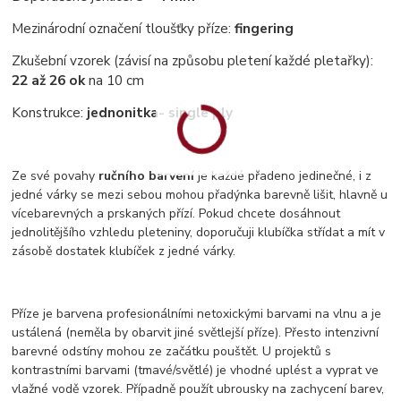
Mezinárodní označení tloušťky příze:
fingering
Zkušební vzorek (závisí na způsobu pletení každé pletařky):
22 až 26 ok
na 10 cm
Konstrukce:
jednonitka
- single ply
Ze své povahy
ručního barvení
je každé přadeno jedinečné, i z
jedné várky se mezi sebou mohou přadýnka barevně lišit, hlavně u
vícebarevných a prskaných přízí. Pokud chcete dosáhnout
jednolitějšího vzhledu pleteniny, doporučuji klubíčka střídat a mít v
zásobě dostatek klubíček z jedné várky.
Příze je barvena profesionálními netoxickými barvami na vlnu a je
ustálená (neměla by obarvit jiné světlejší příze). Přesto intenzivní
barevné odstíny mohou ze začátku pouštět. U projektů s
kontrastními barvami (tmavé/světlé) je vhodné uplést a vyprat ve
vlažné vodě vzorek. Případně použít ubrousky na zachycení barev,