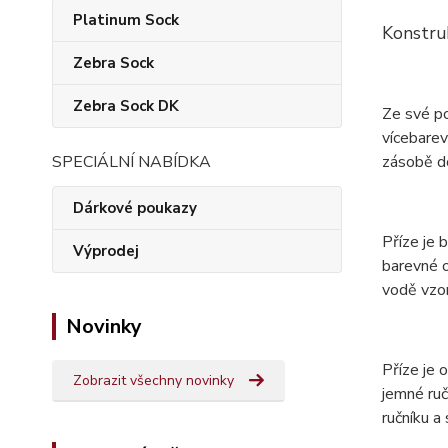
Platinum Sock
Konstru
Zebra Sock
Zebra Sock DK
Ze své p
vícebarev
zásobě do
SPECIÁLNÍ NABÍDKA
Dárkové poukazy
Příze je 
Výprodej
barevné o
vodě vzor
Novinky
Příze je
Zobrazit všechny novinky
jemné ruč
ručníku a