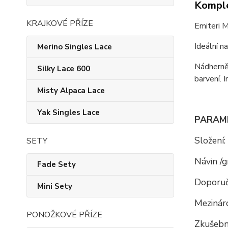
Komple
KRAJKOVÉ PŘÍZE
Emiteri M
Ideální n
Merino Singles Lace
Nádherně
Silky Lace 600
barvení. 
Misty Alpaca Lace
Yak Singles Lace
PARAM
Složení:
SETY
Návin /g
Fade Sety
Doporuč
Mini Sety
Mezináro
PONOŽKOVÉ PŘÍZE
Zkušební