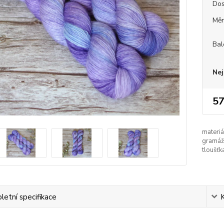
Dos
Měr
Bal
Nej
57
materiá
gramáž
tloušťk
etní specifikace