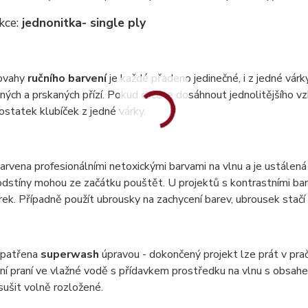
kce:
jednonitka
- single ply
ovahy
ručního barvení
je každé přadeno jedinečné, i z jedné vár
ných a prskaných přízí. Pokud chcete dosáhnout jednolitějšího vzh
statek klubíček z jedné várky.
barvena profesionálními netoxickými barvami na vlnu a je ustálená 
dstíny mohou ze začátku pouštět. U projektů s kontrastními bar
ek. Případně použít ubrousky na zachycení barev, ubrousek stač
 opatřena
superwash
úpravou - dokončený projekt lze prát v pr
ní praní ve vlažné vodě s přídavkem prostředku na vlnu s obsa
 sušit volně rozložené.