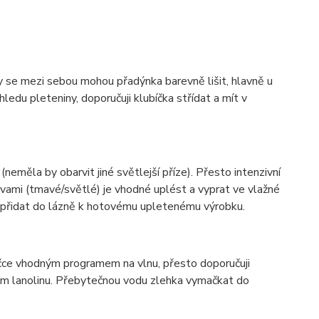
ky se mezi sebou mohou přadýnka barevně lišit, hlavně u
ledu pleteniny, doporučuji klubíčka střídat a mít v
(neměla by obarvit jiné světlejší příze). Přesto intenzivní
vami (tmavé/světlé) je vhodné uplést a vyprat ve vlažné
í přidat do lázně k hotovému upletenému výrobku.
ačce vhodným programem na vlnu, přesto doporučuji
hem lanolinu. Přebytečnou vodu zlehka vymačkat do