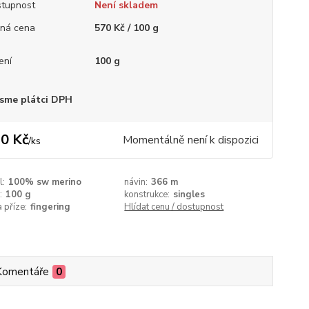
tupnost
Není skladem
ná cena
570 Kč / 100 g
ení
100 g
sme plátci DPH
0 Kč
Momentálně není k dispozici
/
ks
l:
100% sw merino
návin:
366 m
:
100 g
konstrukce:
singles
a příze:
fingering
Hlídat cenu / dostupnost
Komentáře
0