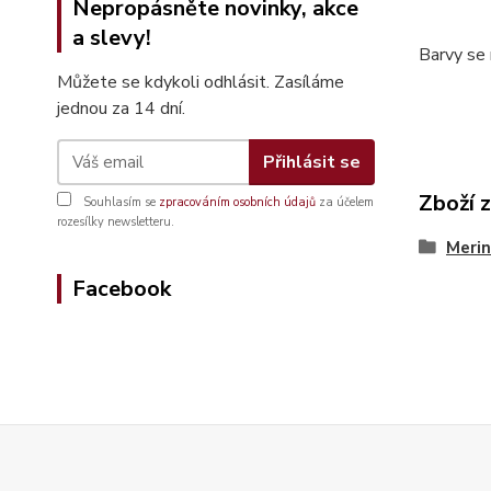
Nepropásněte novinky, akce
a slevy!
Barvy se 
Můžete se kdykoli odhlásit. Zasíláme
jednou za 14 dní.
Přihlásit se
Zboží 
Souhlasím se
zpracováním osobních údajů
za účelem
rozesílky newsletteru.
Merin
Facebook