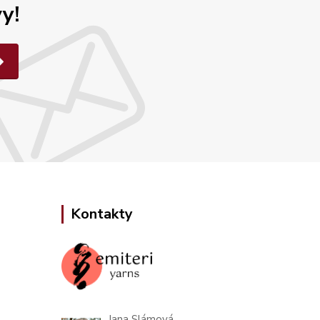
y!
Kontakty
Jana Slámová