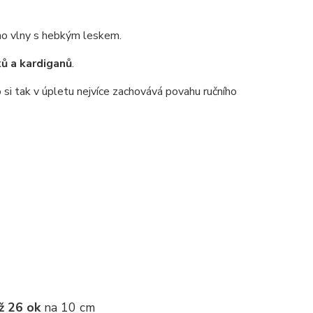
no vlny s hebkým leskem.
ků a kardiganů
.
 si tak v úpletu nejvíce zachovává povahu ručního
ž 26 ok
na 10 cm