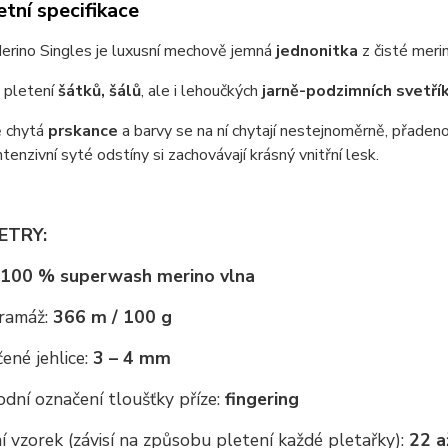
tní specifikace
erino Singles je luxusní mechově jemná
jednonitka
z čisté meri
a pletení
šátků, šálů
, ale i lehoučkých
jarně-podzimních svetří
 chytá
prskance
a barvy se na ní chytají nestejnoměrně, přadeno
Intenzivní syté odstíny si zachovávají krásný vnitřní lesk.
ETRY:
100 % superwash merino vlna
ramáž:
366 m / 100 g
ené jehlice:
3 – 4 mm
dní označení tloušťky příze:
fingering
 vzorek (závisí na způsobu pletení každé pletařky):
22 a