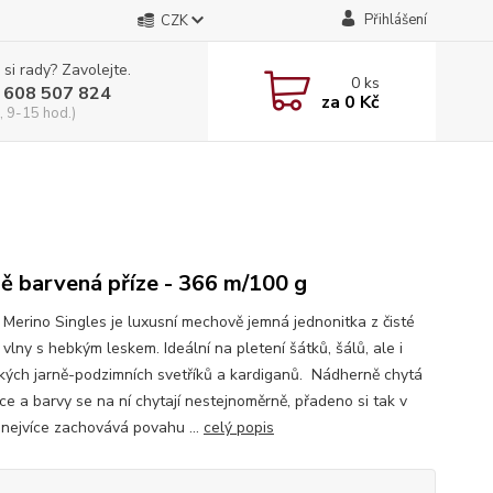
Přihlášení
CZK
 si rady? Zavolejte.
0
ks
 608 507 824
za
0 Kč
, 9-15 hod.)
ě barvená příze - 366 m/100 g
i Merino Singles je luxusní mechově jemná jednonitka z čisté
vlny s hebkým leskem. Ideální na pletení šátků, šálů, ale i
kých jarně-podzimních svetříků a kardiganů. Nádherně chytá
ce a barvy se na ní chytají nestejnoměrně, přadeno si tak v
 nejvíce zachovává povahu ...
celý popis