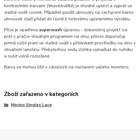
kontrastními barvami (tmavé/světlé) je vhodné uplést a vyprat ve
vlažné vodě vzorek. Případně použít ubrousky na zachycení barev,
ubrousek stačí přidat do lázně k hotovému upletenému výrobku.
Příze je opatřena
superwash
úpravou - dokončený projekt lze
prát v pračce vhodným programem na vlnu, přesto doporučuji
jemné ruční praní ve vlažné vodě s přídavkem prostředku na vlnu s
obsahem lanolinu. Přebytečnou vodu zlehka vymačkat do ručníku
a sušit volně rozložené.
Barvy se mohou lišit v závislosti na nastavení vašeho monitoru.
Zboží zařazeno v kategoriích
Merino Singles Lace