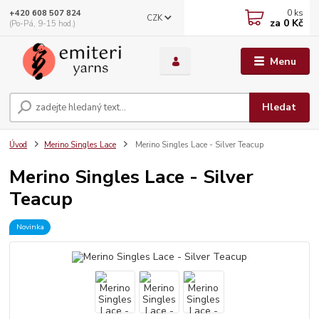
0
ks
+420 608 507 824
CZK
za
0 Kč
(Po-Pá, 9-15 hod.)
Menu
Hledat
Úvod
Merino Singles Lace
Merino Singles Lace - Silver Teacup
Merino Singles Lace - Silver
Teacup
Novinka