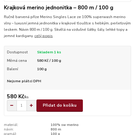
Krajková merino jednonitka – 800 m / 100 g
Ručně barvená příze Merino Singles Lace ze 100% superwash merino
vlny – luxusní jemná jednonitka v krajkové tloušťce s hebkým, perleťovým
leskem. Návin 800 m / 100 g. Skvělá na vzdušné šátky, šály, lehké topy a
jemné kardigany.
celý popis
Dostupnost
Skladem 1 ks
Měrná cena
580 Kč / 100 g
Balení
100 g
Nejsme plátci DPH
580 Kč
/
ks
Přidat do košíku
materiál:
100% sw merino
návin:
800 m
gramáž:
100 g