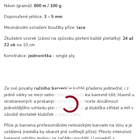
Návin /gramáž:
800 m / 100 g
Doporučené jehlice:
3 – 5 mm
Mezinárodní označení tloušťky příze:
lace
Zkušební vzorek (závisí na způsobu pletení každé pletařky):
24 až
32 ok
na 10 cm
Konstrukce:
jednonitka
- single ply
Ze své povahy
ručního barvení
je každé přadeno jedinečné, i z
jedné várky se mezi sebou mohou přadýnka barevně lišit, hlavně u
vícebarevných a prskaných přízí. Pokud chcete dosáhnout
jednolitějšího vzhledu pleteniny, doporučuji klubíčka střídat a mít v
zásobě dostatek klubíček z jedné várky.
Příze je barvena profesionálními netoxickými barvami na vlnu a je
ustálená (neměla by obarvit jiné světlejší příze). Přesto intenzivní
barevné odstíny mohou ze začátku pouštět. U projektů s