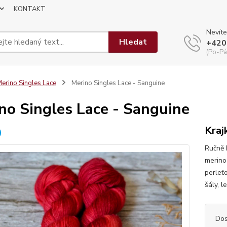
KONTAKT
Nevíte
Hledat
+420
(Po-Pá
erino Singles Lace
Merino Singles Lace - Sanguine
no Singles Lace - Sanguine
Kraj
Ručně 
merino
perleť
šály, 
Dos