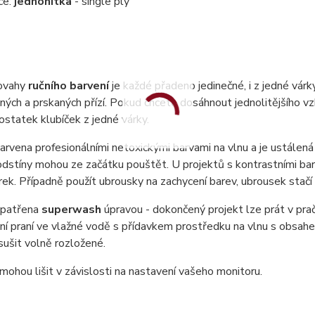
ce:
jednonitka
- single ply
ovahy
ručního barvení
je každé přadeno jedinečné, i z jedné vár
ných a prskaných přízí. Pokud chcete dosáhnout jednolitějšího vzh
statek klubíček z jedné várky.
barvena profesionálními netoxickými barvami na vlnu a je ustálená 
dstíny mohou ze začátku pouštět. U projektů s kontrastními bar
ek. Případně použít ubrousky na zachycení barev, ubrousek stač
 opatřena
superwash
úpravou - dokončený projekt lze prát v pr
ní praní ve vlažné vodě s přídavkem prostředku na vlnu s obsa
 sušit volně rozložené.
mohou lišit v závislosti na nastavení vašeho monitoru.