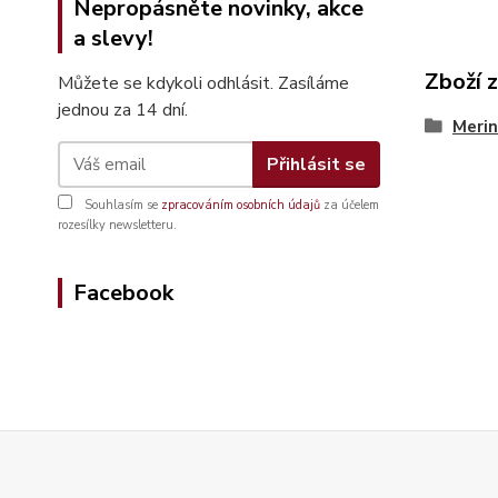
Nepropásněte novinky, akce
a slevy!
Zboží 
Můžete se kdykoli odhlásit. Zasíláme
jednou za 14 dní.
Merin
Přihlásit se
Souhlasím se
zpracováním osobních údajů
za účelem
rozesílky newsletteru.
Facebook