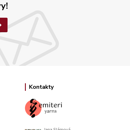
y!
Kontakty
Jana Slámová