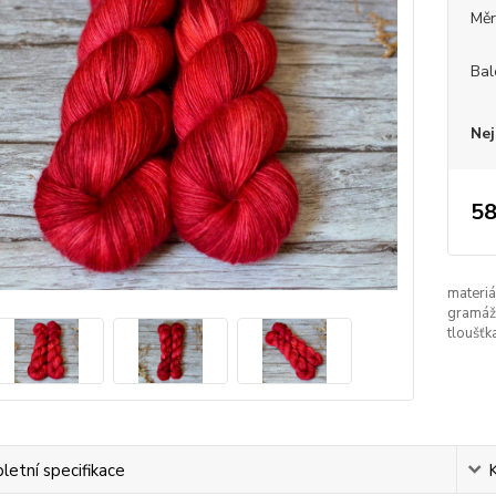
Měr
Bal
Nej
58
materiá
gramáž
tloušťk
etní specifikace