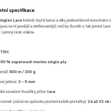
tní specifikace
ingles Lace
krásně chytá barvu a díky jednonitkové konstrukci si
jsou na ní jasnější a definovanější, než by člověk u tak jemné lac
 i jemný lesk vlákna.
TRY:
100 % superwash merino single ply
amáž:
800 m / 100 g
né jehlice:
3 – 5 mm
ní označení tloušťky příze:
lace
vzorek (závisí na způsobu pletení každé pletařky):
24 až 32 ok