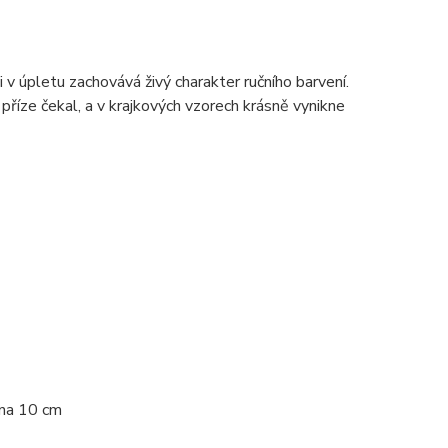
 v úpletu zachovává živý charakter ručního barvení.
e příze čekal, a v krajkových vzorech krásně vynikne
na 10 cm