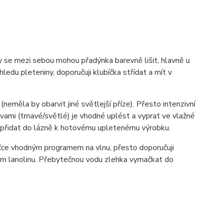
ky se mezi sebou mohou přadýnka barevně lišit, hlavně u
ledu pleteniny, doporučuji klubíčka střídat a mít v
(neměla by obarvit jiné světlejší příze). Přesto intenzivní
vami (tmavé/světlé) je vhodné uplést a vyprat ve vlažné
í přidat do lázně k hotovému upletenému výrobku.
ačce vhodným programem na vlnu, přesto doporučuji
hem lanolinu. Přebytečnou vodu zlehka vymačkat do