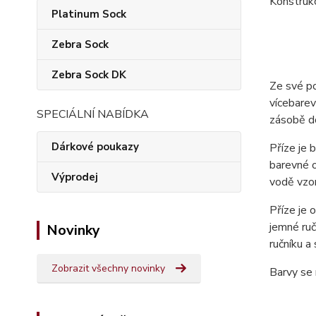
Konstruk
Platinum Sock
Zebra Sock
Zebra Sock DK
Ze své p
vícebarev
SPECIÁLNÍ NABÍDKA
zásobě do
Dárkové poukazy
Příze je 
barevné o
Výprodej
vodě vzor
Příze je
jemné ruč
Novinky
ručníku a
Zobrazit všechny novinky
Barvy se 