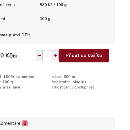
ná cena
580 Kč / 100 g
ení
100 g
sme plátci DPH
0 Kč
Přidat do košíku
/
ks
l:
100% sw merino
návin:
800 m
:
100 g
konstrukce:
singles
a příze:
lace
Hlídat cenu / dostupnost
Komentáře
0