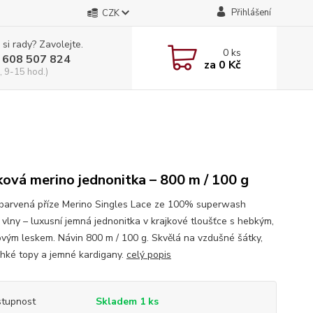
Přihlášení
CZK
 si rady? Zavolejte.
0
ks
 608 507 824
za
0 Kč
, 9-15 hod.)
ková merino jednonitka – 800 m / 100 g
barvená příze Merino Singles Lace ze 100% superwash
 vlny – luxusní jemná jednonitka v krajkové tloušťce s hebkým,
ovým leskem. Návin 800 m / 100 g. Skvělá na vzdušné šátky,
lehké topy a jemné kardigany.
celý popis
tupnost
Skladem 1 ks