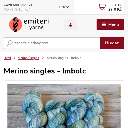
0
ks
+420 608 507 824
CZK
za
0 Kč
(Po-Pá, 9-15 hod.)
Menu
Hledat
Úvod
Merino Singles
Merino singles - Imbolc
Merino singles - Imbolc