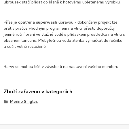
ubrousek stačí přidat do lázně k hotovému upletenému výrobku.
Příze je opatřena
superwash
úpravou - dokončený projekt lze
prát v pračce vhodným programem na vlnu, přesto doporučuji
jemné ruční praní ve vlažné vodě s přídavkem prostředku na vlnu s
obsahem lanolinu. Přebytečnou vodu zlehka vymačkat do ručníku
a sušit volně rozložené.
Barvy se mohou lišit v závislosti na nastavení vašeho monitoru.
Zboží zařazeno v kategoriích
Merino Singles