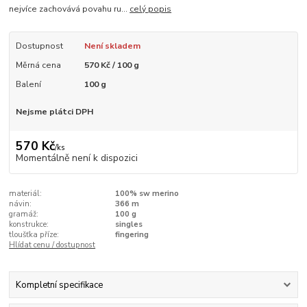
nejvíce zachovává povahu ru...
celý popis
Dostupnost
Není skladem
Měrná cena
570 Kč / 100 g
Balení
100 g
Nejsme plátci DPH
570 Kč
/
ks
Momentálně není k dispozici
materiál:
100% sw merino
návin:
366 m
gramáž:
100 g
konstrukce:
singles
tloušťka příze:
fingering
Hlídat cenu / dostupnost
Kompletní specifikace