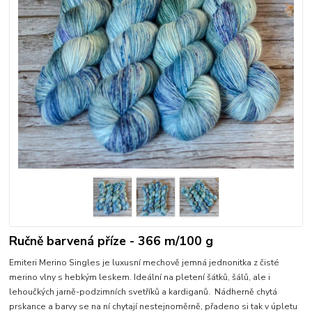
Ručně barvená příze - 366 m/100 g
Emiteri Merino Singles je luxusní mechově jemná jednonitka z čisté
merino vlny s hebkým leskem. Ideální na pletení šátků, šálů, ale i
lehoučkých jarně-podzimních svetříků a kardiganů. Nádherně chytá
prskance a barvy se na ní chytají nestejnoměrně, přadeno si tak v úpletu