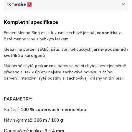
Komentáře
0
Kompletní specifikace
Emiteri Merino Singles je luxusní mechově jemná
jednonitka
z
čisté merino vlny s hebkým leskem.
Ideální na pletení
šátků, šálů
, ale i lehoučkých
jarně-podzimních
svetříků a kardiganů
.
Nádherně chytá
prskance
a barvy se na ní chytají nestejnoměrně,
přadeno si tak v úpletu nejvíce zachovává povahu ručního
barvení. Intenzivní syté odstíny si zachovávají krásný vnitřní lesk.
PARAMETRY:
Složení:
100 % superwash merino vlna
Návin /gramáž:
366 m / 100 g
Doporučené jehlice:
3 – 4 mm