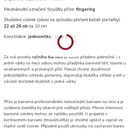
Mezinárodní označení tloušťky příze:
fingering
Zkušební vzorek (závisí na způsobu pletení každé pletařky):
22 až 26 ok
na 10 cm
Konstrukce:
jednonitka
- single ply
Ze své povahy
ručního barvení
je každé přadeno jedinečné, i z
jedné várky se mezi sebou mohou přadýnka barevně lišit, hlavně u
vícebarevných a prskaných přízí. Pokud chcete dosáhnout
jednolitějšího vzhledu pleteniny, doporučuji klubíčka střídat a mít v
zásobě dostatek klubíček z jedné várky.
Příze je barvena profesionálními netoxickými barvami na vlnu a je
ustálená (neměla by obarvit jiné světlejší příze). Přesto intenzivní
barevné odstíny mohou ze začátku pouštět. U projektů s
kontrastními barvami (tmavé/světlé) je vhodné uplést a vyprat ve
vlažné vodě vzorek. Případně použít ubrousky na zachycení barev,