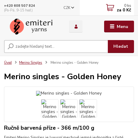
0
ks
+420 608 507 824
CZK
za
0 Kč
(Po-Pá, 9-15 hod.)
Menu
Hledat
Úvod
Merino Singles
Merino singles - Golden Honey
Merino singles - Golden Honey
Ručně barvená příze - 366 m/100 g
Emiteri Merino Singles je luxusní mechově jemná jednonitka z čisté