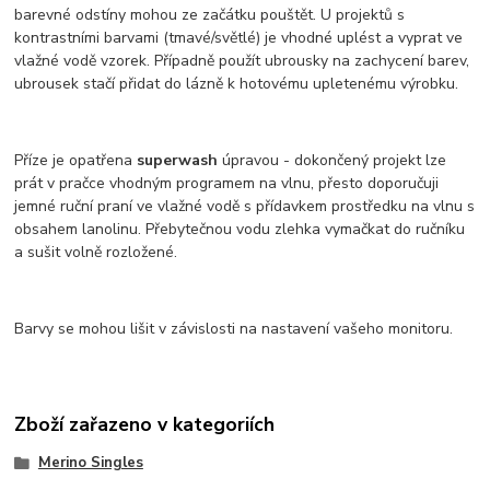
barevné odstíny mohou ze začátku pouštět. U projektů s
kontrastními barvami (tmavé/světlé) je vhodné uplést a vyprat ve
vlažné vodě vzorek. Případně použít ubrousky na zachycení barev,
ubrousek stačí přidat do lázně k hotovému upletenému výrobku.
Příze je opatřena
superwash
úpravou - dokončený projekt lze
prát v pračce vhodným programem na vlnu, přesto doporučuji
jemné ruční praní ve vlažné vodě s přídavkem prostředku na vlnu s
obsahem lanolinu. Přebytečnou vodu zlehka vymačkat do ručníku
a sušit volně rozložené.
Barvy se mohou lišit v závislosti na nastavení vašeho monitoru.
Zboží zařazeno v kategoriích
Merino Singles