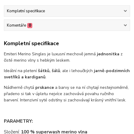
Kompletní specifikace
Komentáře
0
Kompletní specifikace
Emiteri Merino Singles je luxusní mechově jemná
jednonitka
z
čisté merino vlny s hebkým leskem.
Ideální na pletení
šátků, šálů
, ale i lehoučkých
jarně-podzimních
svetříků a kardiganů
.
Nádherně chytá
prskance
a barvy se na ní chytají nestejnoměrně,
přadeno si tak v úpletu nejvíce zachovává povahu ručního
barvení. Intenzivní syté odstíny si zachovávají krásný vnitřní lesk.
PARAMETRY:
Složení:
100 % superwash merino vlna