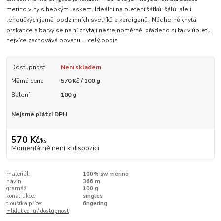
merino vlny s hebkým leskem. Ideální na pletení šátků, šálů, ale i
lehoučkých jarně-podzimních svetříků a kardiganů. Nádherně chytá
prskance a barvy se na ní chytají nestejnoměrně, přadeno si tak v úpletu
nejvíce zachovává povahu ...
celý popis
Dostupnost
Není skladem
Měrná cena
570 Kč / 100 g
Balení
100 g
Nejsme plátci DPH
570 Kč
/
ks
Momentálně není k dispozici
materiál:
100% sw merino
návin:
366 m
gramáž:
100 g
konstrukce:
singles
tloušťka příze:
fingering
Hlídat cenu / dostupnost