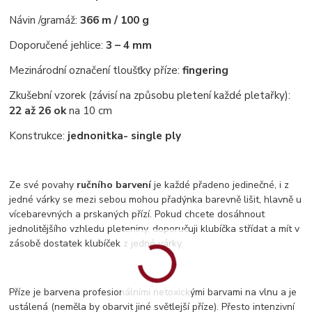
Návin /gramáž:
366 m / 100 g
Doporučené jehlice:
3 – 4 mm
Mezinárodní označení tloušťky příze:
fingering
Zkušební vzorek (závisí na způsobu pletení každé pletařky):
22 až 26 ok
na 10 cm
Konstrukce:
jednonitka
- single ply
Ze své povahy
ručního barvení
je každé přadeno jedinečné, i z
jedné várky se mezi sebou mohou přadýnka barevně lišit, hlavně u
vícebarevných a prskaných přízí. Pokud chcete dosáhnout
jednolitějšího vzhledu pleteniny, doporučuji klubíčka střídat a mít v
zásobě dostatek klubíček z jedné várky.
Příze je barvena profesionálními netoxickými barvami na vlnu a je
ustálená (neměla by obarvit jiné světlejší příze). Přesto intenzivní