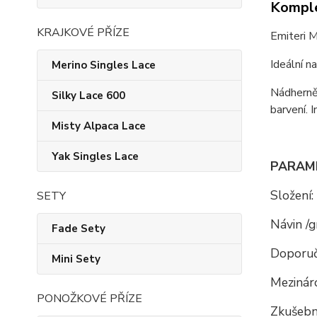
Komple
KRAJKOVÉ PŘÍZE
Emiteri M
Ideální n
Merino Singles Lace
Nádherně
Silky Lace 600
barvení. 
Misty Alpaca Lace
Yak Singles Lace
PARAM
Složení:
SETY
Návin /g
Fade Sety
Doporuč
Mini Sety
Mezináro
PONOŽKOVÉ PŘÍZE
Zkušební