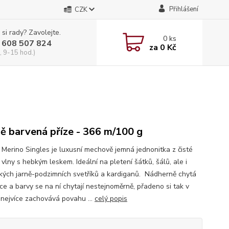
Přihlášení
CZK
 si rady? Zavolejte.
0
ks
 608 507 824
za
0 Kč
, 9-15 hod.)
ě barvená příze - 366 m/100 g
i Merino Singles je luxusní mechově jemná jednonitka z čisté
vlny s hebkým leskem. Ideální na pletení šátků, šálů, ale i
kých jarně-podzimních svetříků a kardiganů. Nádherně chytá
ce a barvy se na ní chytají nestejnoměrně, přadeno si tak v
 nejvíce zachovává povahu ...
celý popis