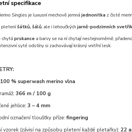
tní specifikace
erino Singles je luxusní mechově jemná
jednonitka
z čisté meri
a pletení
šátků, šálů
, ale i lehoučkých
jarně-podzimních svetří
 chytá
prskance
a barvy se na ní chytají nestejnoměrně, přadeno
Intenzivní syté odstíny si zachovávají krásný vnitřní lesk.
ETRY:
100 % superwash merino vlna
ramáž:
366 m / 100 g
ené jehlice:
3 – 4 mm
dní označení tloušťky příze:
fingering
 vzorek (závisí na způsobu pletení každé pletařky):
22 a