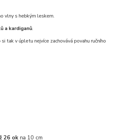
no vlny s hebkým leskem.
ků a kardiganů
.
 si tak v úpletu nejvíce zachovává povahu ručního
ž 26 ok
na 10 cm