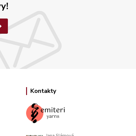
y!
Kontakty
Jana Slámová