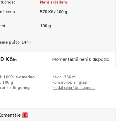
tupnost
Není skladem
ná cena
570 Kč / 100 g
ení
100 g
sme plátci DPH
0 Kč
Momentálně není k dispozici
/
ks
l:
100% sw merino
návin:
366 m
:
100 g
konstrukce:
singles
a příze:
fingering
Hlídat cenu / dostupnost
Komentáře
0