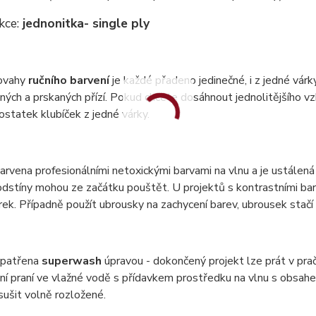
kce:
jednonitka
- single ply
ovahy
ručního barvení
je každé přadeno jedinečné, i z jedné vár
ných a prskaných přízí. Pokud chcete dosáhnout jednolitějšího vzh
statek klubíček z jedné várky.
barvena profesionálními netoxickými barvami na vlnu a je ustálená 
dstíny mohou ze začátku pouštět. U projektů s kontrastními bar
ek. Případně použít ubrousky na zachycení barev, ubrousek stač
 opatřena
superwash
úpravou - dokončený projekt lze prát v pr
ní praní ve vlažné vodě s přídavkem prostředku na vlnu s obsa
 sušit volně rozložené.