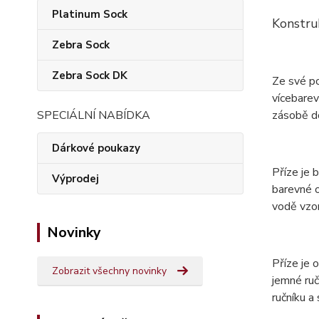
Platinum Sock
Konstru
Zebra Sock
Zebra Sock DK
Ze své p
vícebarev
zásobě do
SPECIÁLNÍ NABÍDKA
Dárkové poukazy
Příze je 
Výprodej
barevné o
vodě vzor
Novinky
Příze je
Zobrazit všechny novinky
jemné ruč
ručníku a