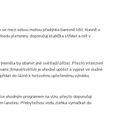
ky se mezi sebou mohou přadýnka barevně lišit, hlavně u
ledu pleteniny, doporučuji klubíčka střídat a mít v
(neměla by obarvit jiné světlejší příze). Přesto intenzivní
vami (tmavé/světlé) je vhodné uplést a vyprat ve vlažné
í přidat do lázně k hotovému upletenému výrobku.
ačce vhodným programem na vlnu, přesto doporučuji
hem lanolinu. Přebytečnou vodu zlehka vymačkat do