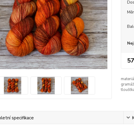
Dos
Měr
Bal
Nej
57
materiá
gramáž
tloušťk
etní specifikace