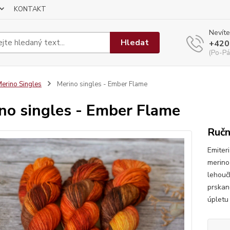
KONTAKT
Nevíte
Hledat
+420
(Po-Pá
erino Singles
Merino singles - Ember Flame
no singles - Ember Flame
Ručn
Emiter
merino 
lehouč
prskan
úpletu