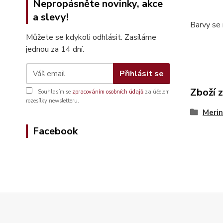
Nepropásněte novinky, akce
a slevy!
Barvy se 
Můžete se kdykoli odhlásit. Zasíláme
jednou za 14 dní.
Přihlásit se
Zboží 
Souhlasím se
zpracováním osobních údajů
za účelem
rozesílky newsletteru.
Merin
Facebook