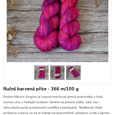
Ručně barvená příze - 366 m/100 g
Emiteri Merino Singles je luxusní mechově jemná jednonitka z čisté
merino vlny s hebkým leskem. Ideální na pletení šátků, šálů, ale i
lehoučkých jarně-podzimních svetříků a kardiganů. Nádherně chytá
prskance a barvy se na ní chytají nestejnoměrně, přadeno si tak v úpletu