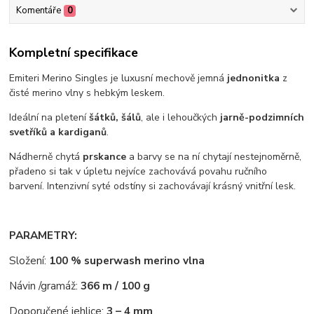
Komentáře
0
Kompletní specifikace
Emiteri Merino Singles je luxusní mechově jemná
jednonitka
z
čisté merino vlny s hebkým leskem.
Ideální na pletení
šátků, šálů
, ale i lehoučkých
jarně-podzimních
svetříků a kardiganů
.
Nádherně chytá
prskance
a barvy se na ní chytají nestejnoměrně,
přadeno si tak v úpletu nejvíce zachovává povahu ručního
barvení. Intenzivní syté odstíny si zachovávají krásný vnitřní lesk.
PARAMETRY:
Složení:
100 % superwash merino vlna
Návin /gramáž:
366 m / 100 g
Doporučené jehlice:
3 – 4 mm