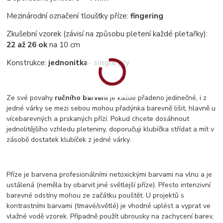
Mezinárodní označení tloušťky příze:
fingering
Zkušební vzorek (závisí na způsobu pletení každé pletařky):
22 až 26 ok
na 10 cm
Konstrukce:
jednonitka
- single ply
Ze své povahy
ručního barvení
je každé přadeno jedinečné, i z
jedné várky se mezi sebou mohou přadýnka barevně lišit, hlavně u
vícebarevných a prskaných přízí. Pokud chcete dosáhnout
jednolitějšího vzhledu pleteniny, doporučuji klubíčka střídat a mít v
zásobě dostatek klubíček z jedné várky.
Příze je barvena profesionálními netoxickými barvami na vlnu a je
ustálená (neměla by obarvit jiné světlejší příze). Přesto intenzivní
barevné odstíny mohou ze začátku pouštět. U projektů s
kontrastními barvami (tmavé/světlé) je vhodné uplést a vyprat ve
vlažné vodě vzorek. Případně použít ubrousky na zachycení barev,