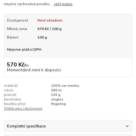
nejvíce zachovává povahu ...
celý popis
Dostupnost
Není skladem
Měrná cena
570 Kč / 100 g
Balení
100 g
Nejsme plátci DPH
570 Kč
/
ks
Momentálně není k dispozici
materiál:
100% sw merino
návin:
366 m
gramáž:
100 g
konstrukce:
singles
tloušťka příze:
fingering
Hlídat cenu / dostupnost
Kompletní specifikace