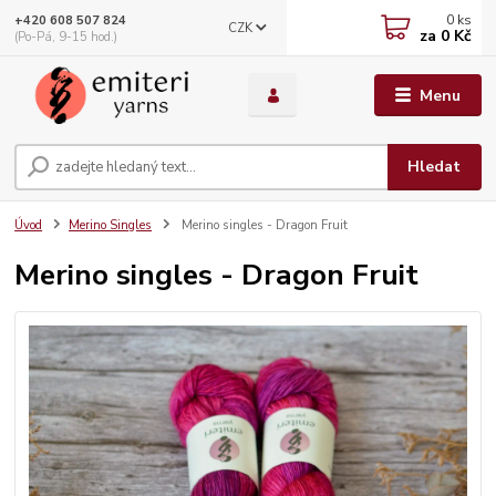
0
ks
+420 608 507 824
CZK
za
0 Kč
(Po-Pá, 9-15 hod.)
Menu
Hledat
Úvod
Merino Singles
Merino singles - Dragon Fruit
Merino singles - Dragon Fruit