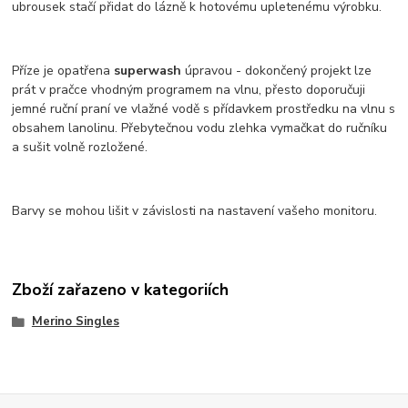
ubrousek stačí přidat do lázně k hotovému upletenému výrobku.
Příze je opatřena
superwash
úpravou - dokončený projekt lze
prát v pračce vhodným programem na vlnu, přesto doporučuji
jemné ruční praní ve vlažné vodě s přídavkem prostředku na vlnu s
obsahem lanolinu. Přebytečnou vodu zlehka vymačkat do ručníku
a sušit volně rozložené.
Barvy se mohou lišit v závislosti na nastavení vašeho monitoru.
Zboží zařazeno v kategoriích
Merino Singles