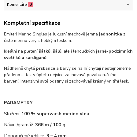
Komentáře
0
Kompletní specifikace
Emiteri Merino Singles je luxusní mechově jemná
jednonitka
z
čisté merino vlny s hebkým leskem.
Ideální na pletení
šátků, šálů
, ale i lehoučkých
jarně-podzimních
svetříků a kardiganů
.
Nádherně chytá
prskance
a barvy se na ní chytají nestejnoměrně,
přadeno si tak v úpletu nejvíce zachovává povahu ručního
barvení. Intenzivní syté odstíny si zachovávají krásný vnitřní lesk.
PARAMETRY:
Složení:
100 % superwash merino vlna
Návin /gramáž:
366 m / 100 g
Doporučené jehlice:
3 – 4 mm