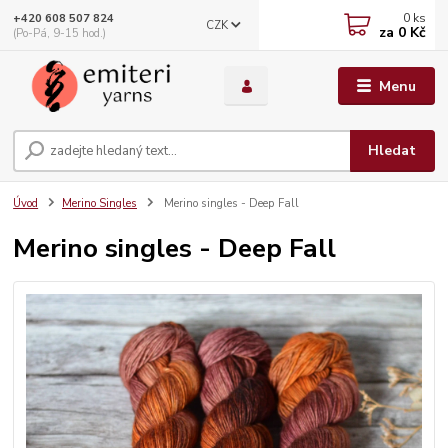
0
ks
+420 608 507 824
CZK
za
0 Kč
(Po-Pá, 9-15 hod.)
Menu
Hledat
Úvod
Merino Singles
Merino singles - Deep Fall
Merino singles - Deep Fall