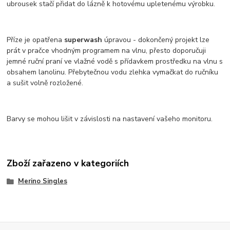
ubrousek stačí přidat do lázně k hotovému upletenému výrobku.
Příze je opatřena
superwash
úpravou - dokončený projekt lze
prát v pračce vhodným programem na vlnu, přesto doporučuji
jemné ruční praní ve vlažné vodě s přídavkem prostředku na vlnu s
obsahem lanolinu. Přebytečnou vodu zlehka vymačkat do ručníku
a sušit volně rozložené.
Barvy se mohou lišit v závislosti na nastavení vašeho monitoru.
Zboží zařazeno v kategoriích
Merino Singles