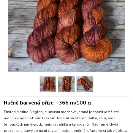
Ručně barvená příze - 366 m/100 g
Emiteri Merino Singles je luxusní mechově jemná jednonitka z čisté
merino vlny s hebkým leskem. Ideální na pletení šátků, šálů, ale i
lehoučkých jarně-podzimních svetříků a kardiganů. Nádherně chytá
prskance a barvy se na ní chytají nestejnoměrně, přadeno si tak v úpletu