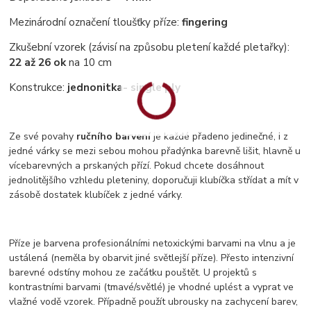
Mezinárodní označení tloušťky příze:
fingering
Zkušební vzorek (závisí na způsobu pletení každé pletařky):
22 až 26 ok
na 10 cm
Konstrukce:
jednonitka
- single ply
Ze své povahy
ručního barvení
je každé přadeno jedinečné, i z
jedné várky se mezi sebou mohou přadýnka barevně lišit, hlavně u
vícebarevných a prskaných přízí. Pokud chcete dosáhnout
jednolitějšího vzhledu pleteniny, doporučuji klubíčka střídat a mít v
zásobě dostatek klubíček z jedné várky.
Příze je barvena profesionálními netoxickými barvami na vlnu a je
ustálená (neměla by obarvit jiné světlejší příze). Přesto intenzivní
barevné odstíny mohou ze začátku pouštět. U projektů s
kontrastními barvami (tmavé/světlé) je vhodné uplést a vyprat ve
vlažné vodě vzorek. Případně použít ubrousky na zachycení barev,