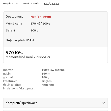
nejvíce zachovává povahu ...
celý popis
Dostupnost
Není skladem
Měrná cena
570 Kč / 100 g
Balení
100 g
Nejsme plátci DPH
570 Kč
/
ks
Momentálně není k dispozici
materiál:
100% sw merino
návin:
366 m
gramáž:
100 g
konstrukce:
singles
tloušťka příze:
fingering
Hlídat cenu / dostupnost
Kompletní specifikace