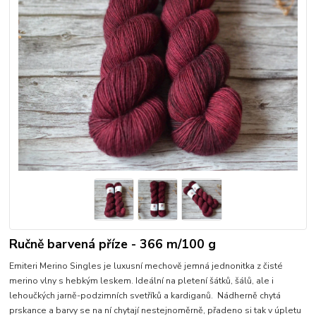
Ručně barvená příze - 366 m/100 g
Emiteri Merino Singles je luxusní mechově jemná jednonitka z čisté
merino vlny s hebkým leskem. Ideální na pletení šátků, šálů, ale i
lehoučkých jarně-podzimních svetříků a kardiganů. Nádherně chytá
prskance a barvy se na ní chytají nestejnoměrně, přadeno si tak v úpletu