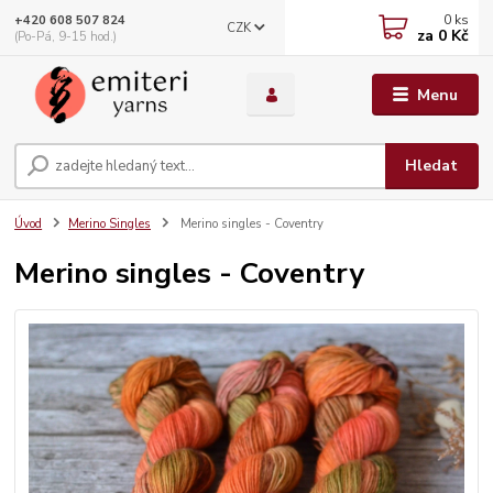
0
ks
+420 608 507 824
CZK
za
0 Kč
(Po-Pá, 9-15 hod.)
Menu
Hledat
Úvod
Merino Singles
Merino singles - Coventry
Merino singles - Coventry