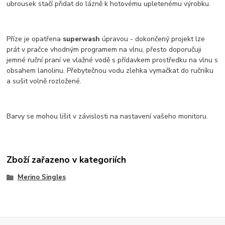
ubrousek stačí přidat do lázně k hotovému upletenému výrobku.
Příze je opatřena
superwash
úpravou - dokončený projekt lze
prát v pračce vhodným programem na vlnu, přesto doporučuji
jemné ruční praní ve vlažné vodě s přídavkem prostředku na vlnu s
obsahem lanolinu. Přebytečnou vodu zlehka vymačkat do ručníku
a sušit volně rozložené.
Barvy se mohou lišit v závislosti na nastavení vašeho monitoru.
Zboží zařazeno v kategoriích
Merino Singles