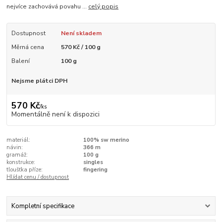
nejvíce zachovává povahu ...
celý popis
Dostupnost
Není skladem
Měrná cena
570 Kč / 100 g
Balení
100 g
Nejsme plátci DPH
570 Kč
/
ks
Momentálně není k dispozici
materiál:
100% sw merino
návin:
366 m
gramáž:
100 g
konstrukce:
singles
tloušťka příze:
fingering
Hlídat cenu / dostupnost
Kompletní specifikace