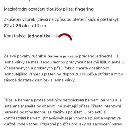
Mezinárodní označení tloušťky příze:
fingering
Zkušební vzorek (závisí na způsobu pletení každé pletařky):
22 až 26 ok
na 10 cm
Konstrukce:
jednonitka
- single ply
Ze své povahy
ručního barvení
je každé přadeno jedinečné, i z
jedné várky se mezi sebou mohou přadýnka barevně lišit, hlavně u
vícebarevných a prskaných přízí. Pokud chcete dosáhnout
jednolitějšího vzhledu pleteniny, doporučuji klubíčka střídat a mít v
zásobě dostatek klubíček z jedné várky.
Příze je barvena profesionálními netoxickými barvami na vlnu a je
ustálená (neměla by obarvit jiné světlejší příze). Přesto intenzivní
barevné odstíny mohou ze začátku pouštět. U projektů s
kontrastními barvami (tmavé/světlé) je vhodné uplést a vyprat ve
vlažné vodě vzorek. Případně použít ubrousky na zachycení barev,