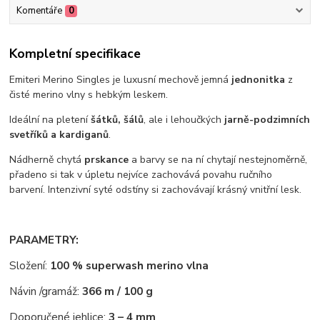
Komentáře
0
Kompletní specifikace
Emiteri Merino Singles je luxusní mechově jemná
jednonitka
z
čisté merino vlny s hebkým leskem.
Ideální na pletení
šátků, šálů
, ale i lehoučkých
jarně-podzimních
svetříků a kardiganů
.
Nádherně chytá
prskance
a barvy se na ní chytají nestejnoměrně,
přadeno si tak v úpletu nejvíce zachovává povahu ručního
barvení. Intenzivní syté odstíny si zachovávají krásný vnitřní lesk.
PARAMETRY:
Složení:
100 % superwash merino vlna
Návin /gramáž:
366 m / 100 g
Doporučené jehlice:
3 – 4 mm