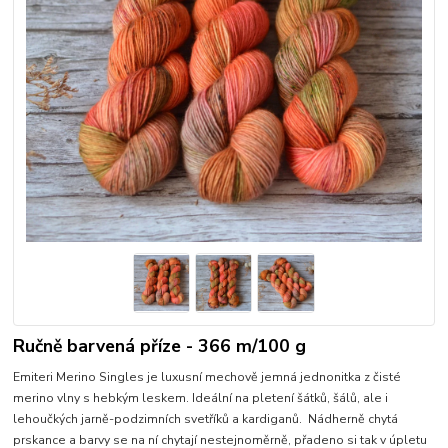
Ručně barvená příze - 366 m/100 g
Emiteri Merino Singles je luxusní mechově jemná jednonitka z čisté
merino vlny s hebkým leskem. Ideální na pletení šátků, šálů, ale i
lehoučkých jarně-podzimních svetříků a kardiganů. Nádherně chytá
prskance a barvy se na ní chytají nestejnoměrně, přadeno si tak v úpletu