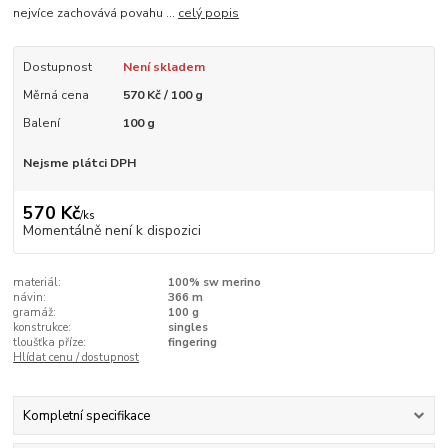
nejvíce zachovává povahu ...
celý popis
Dostupnost
Není skladem
Měrná cena
570 Kč / 100 g
Balení
100 g
Nejsme plátci DPH
570 Kč
/
ks
Momentálně není k dispozici
materiál:
100% sw merino
návin:
366 m
gramáž:
100 g
konstrukce:
singles
tloušťka příze:
fingering
Hlídat cenu / dostupnost
Kompletní specifikace