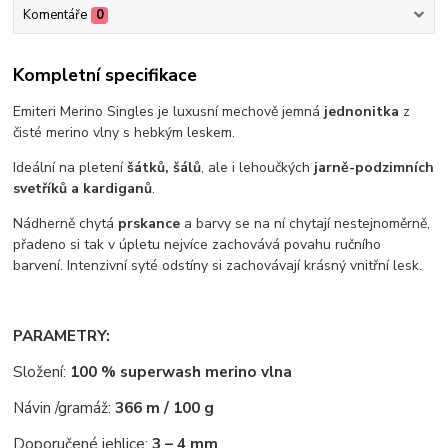
Komentáře
0
Kompletní specifikace
Emiteri Merino Singles je luxusní mechově jemná
jednonitka
z
čisté merino vlny s hebkým leskem.
Ideální na pletení
šátků, šálů
, ale i lehoučkých
jarně-podzimních
svetříků a kardiganů
.
Nádherně chytá
prskance
a barvy se na ní chytají nestejnoměrně,
přadeno si tak v úpletu nejvíce zachovává povahu ručního
barvení. Intenzivní syté odstíny si zachovávají krásný vnitřní lesk.
PARAMETRY:
Složení:
100 % superwash merino vlna
Návin /gramáž:
366 m / 100 g
Doporučené jehlice:
3 – 4 mm