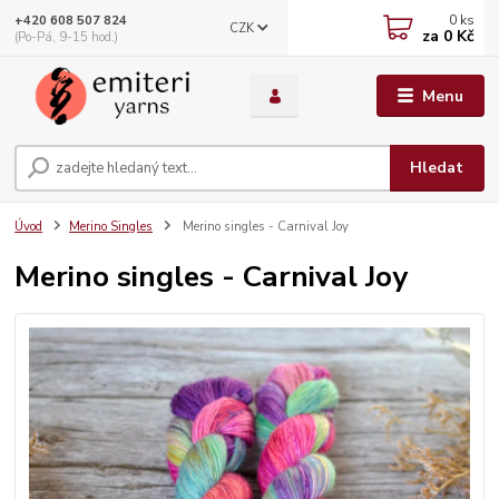
0
ks
+420 608 507 824
CZK
za
0 Kč
(Po-Pá, 9-15 hod.)
Menu
Hledat
Úvod
Merino Singles
Merino singles - Carnival Joy
Merino singles - Carnival Joy