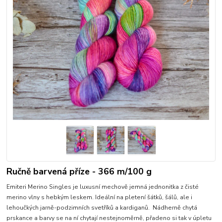
Ručně barvená příze - 366 m/100 g
Emiteri Merino Singles je luxusní mechově jemná jednonitka z čisté
merino vlny s hebkým leskem. Ideální na pletení šátků, šálů, ale i
lehoučkých jarně-podzimních svetříků a kardiganů. Nádherně chytá
prskance a barvy se na ní chytají nestejnoměrně, přadeno si tak v úpletu