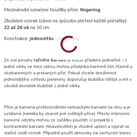
Mezinárodní označení tloušťky příze:
fingering
Zkušební vzorek (závisí na způsobu pletení každé pletařky):
22 až 26 ok
na 10 cm
Konstrukce:
jednonitka
- single ply
Ze své povahy
ručního barvení
je každé přadeno jedinečné, i z
jedné várky se mezi sebou mohou přadýnka barevně lišit, hlavně u
vícebarevných a prskaných přízí. Pokud chcete dosáhnout
jednolitějšího vzhledu pleteniny, doporučuji klubíčka střídat a mít v
zásobě dostatek klubíček z jedné várky.
Příze je barvena profesionálními netoxickými barvami na vlnu a je
ustálená (neměla by obarvit jiné světlejší příze). Přesto intenzivní
barevné odstíny mohou ze začátku pouštět. U projektů s
kontrastními barvami (tmavé/světlé) je vhodné uplést a vyprat ve
vlažné vodě vzorek. Případně použít ubrousky na zachycení barev,