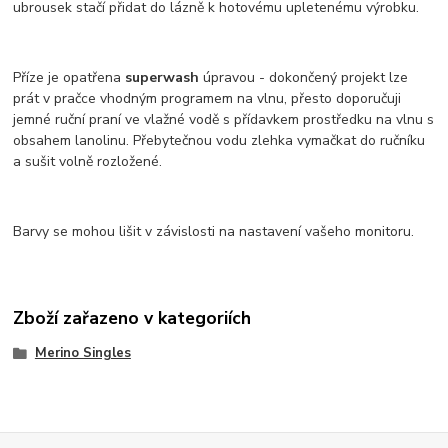
ubrousek stačí přidat do lázně k hotovému upletenému výrobku.
Příze je opatřena
superwash
úpravou - dokončený projekt lze
prát v pračce vhodným programem na vlnu, přesto doporučuji
jemné ruční praní ve vlažné vodě s přídavkem prostředku na vlnu s
obsahem lanolinu. Přebytečnou vodu zlehka vymačkat do ručníku
a sušit volně rozložené.
Barvy se mohou lišit v závislosti na nastavení vašeho monitoru.
Zboží zařazeno v kategoriích
Merino Singles