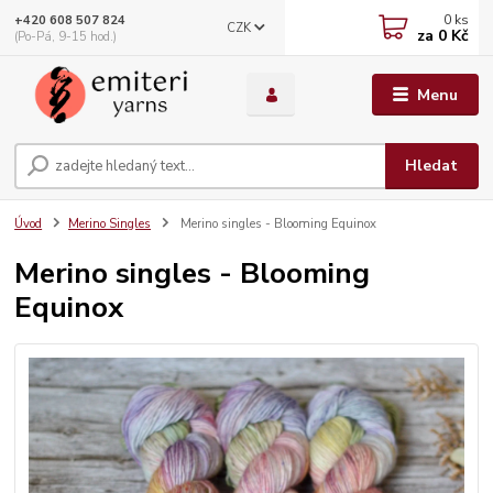
0
ks
+420 608 507 824
CZK
za
0 Kč
(Po-Pá, 9-15 hod.)
Menu
Hledat
Úvod
Merino Singles
Merino singles - Blooming Equinox
Merino singles - Blooming
Equinox