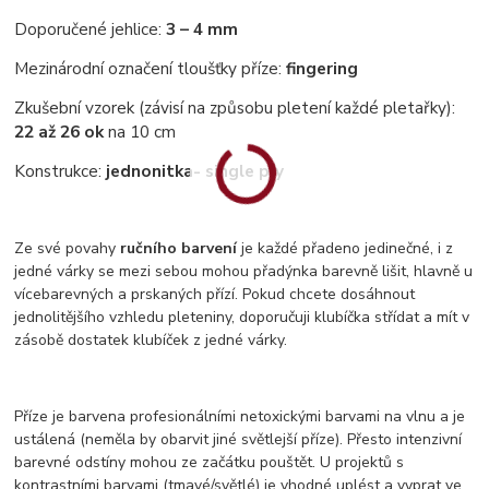
Doporučené jehlice:
3 – 4 mm
Mezinárodní označení tloušťky příze:
fingering
Zkušební vzorek (závisí na způsobu pletení každé pletařky):
22 až 26 ok
na 10 cm
Konstrukce:
jednonitka
- single ply
Ze své povahy
ručního barvení
je každé přadeno jedinečné, i z
jedné várky se mezi sebou mohou přadýnka barevně lišit, hlavně u
vícebarevných a prskaných přízí. Pokud chcete dosáhnout
jednolitějšího vzhledu pleteniny, doporučuji klubíčka střídat a mít v
zásobě dostatek klubíček z jedné várky.
Příze je barvena profesionálními netoxickými barvami na vlnu a je
ustálená (neměla by obarvit jiné světlejší příze). Přesto intenzivní
barevné odstíny mohou ze začátku pouštět. U projektů s
kontrastními barvami (tmavé/světlé) je vhodné uplést a vyprat ve