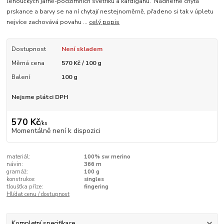
lehoučkých jarně-podzimních svetříků a kardiganů. Nádherně chytá
prskance a barvy se na ní chytají nestejnoměrně, přadeno si tak v úpletu
nejvíce zachovává povahu ...
celý popis
Dostupnost
Není skladem
Měrná cena
570 Kč / 100 g
Balení
100 g
Nejsme plátci DPH
570 Kč
/
ks
Momentálně není k dispozici
materiál:
100% sw merino
návin:
366 m
gramáž:
100 g
konstrukce:
singles
tloušťka příze:
fingering
Hlídat cenu / dostupnost
Kompletní specifikace