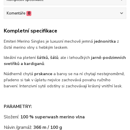
Komentáře
0
Kompletní specifikace
Emiteri Merino Singles je luxusní mechově jemná
jednonitka
z
čisté merino vlny s hebkým leskem.
Ideální na pletení
šátků, šálů
, ale i lehoučkých
jarně-podzimních
svetříků a kardiganů
.
Nádherně chytá
prskance
a barvy se na ní chytají nestejnoměrně,
přadeno si tak v úpletu nejvíce zachovává povahu ručního
barvení. Intenzivní syté odstíny si zachovávají krásný vnitřní lesk.
PARAMETRY:
Složení:
100 % superwash merino vlna
Návin /gramáž:
366 m / 100 g