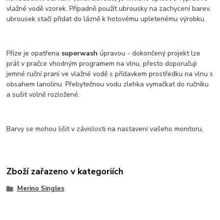
vlažné vodě vzorek. Případně použít ubrousky na zachycení barev,
ubrousek stačí přidat do lázně k hotovému upletenému výrobku.
Příze je opatřena
superwash
úpravou - dokončený projekt lze
prát v pračce vhodným programem na vlnu, přesto doporučuji
jemné ruční praní ve vlažné vodě s přídavkem prostředku na vlnu s
obsahem lanolinu. Přebytečnou vodu zlehka vymačkat do ručníku
a sušit volně rozložené.
Barvy se mohou lišit v závislosti na nastavení vašeho monitoru.
Zboží zařazeno v kategoriích
Merino Singles