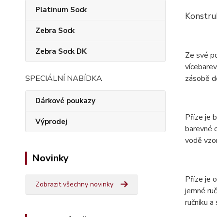
Platinum Sock
Konstru
Zebra Sock
Zebra Sock DK
Ze své p
vícebarev
zásobě do
SPECIÁLNÍ NABÍDKA
Dárkové poukazy
Příze je 
Výprodej
barevné o
vodě vzor
Novinky
Příze je
Zobrazit všechny novinky
jemné ruč
ručníku a