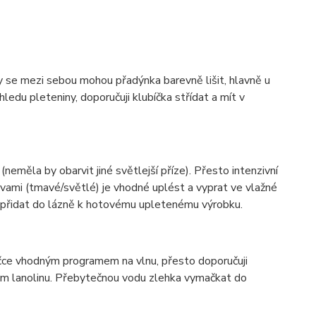
ky se mezi sebou mohou přadýnka barevně lišit, hlavně u
ledu pleteniny, doporučuji klubíčka střídat a mít v
(neměla by obarvit jiné světlejší příze). Přesto intenzivní
vami (tmavé/světlé) je vhodné uplést a vyprat ve vlažné
í přidat do lázně k hotovému upletenému výrobku.
ačce vhodným programem na vlnu, přesto doporučuji
hem lanolinu. Přebytečnou vodu zlehka vymačkat do