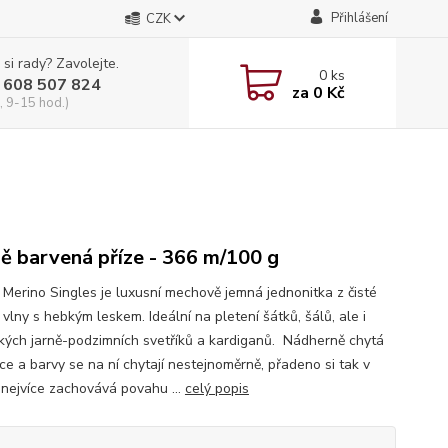
Přihlášení
CZK
 si rady? Zavolejte.
0
ks
 608 507 824
za
0 Kč
, 9-15 hod.)
ě barvená příze - 366 m/100 g
i Merino Singles je luxusní mechově jemná jednonitka z čisté
vlny s hebkým leskem. Ideální na pletení šátků, šálů, ale i
kých jarně-podzimních svetříků a kardiganů. Nádherně chytá
ce a barvy se na ní chytají nestejnoměrně, přadeno si tak v
 nejvíce zachovává povahu ...
celý popis