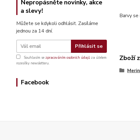
Nepropásněte novinky, akce
a slevy!
Barvy se 
Můžete se kdykoli odhlásit. Zasíláme
jednou za 14 dní.
Přihlásit se
Zboží 
Souhlasím se
zpracováním osobních údajů
za účelem
rozesílky newsletteru.
Merin
Facebook