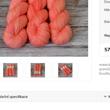
Dos
Měr
Bal
Nej
57
materiá
gramáž
tloušťk
etní specifikace