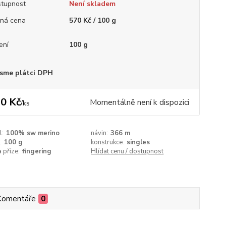
tupnost
Není skladem
ná cena
570 Kč / 100 g
ení
100 g
sme plátci DPH
0 Kč
Momentálně není k dispozici
/
ks
l:
100% sw merino
návin:
366 m
:
100 g
konstrukce:
singles
a příze:
fingering
Hlídat cenu / dostupnost
Komentáře
0