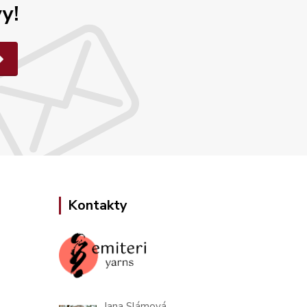
y!
Kontakty
Jana Slámová