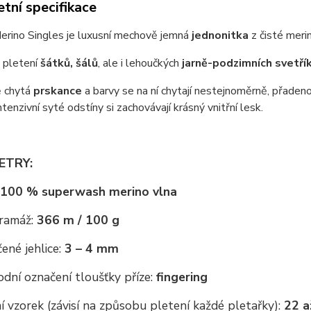
tní specifikace
erino Singles je luxusní mechově jemná
jednonitka
z čisté meri
a pletení
šátků, šálů
, ale i lehoučkých
jarně-podzimních svetří
 chytá
prskance
a barvy se na ní chytají nestejnoměrně, přadeno
Intenzivní syté odstíny si zachovávají krásný vnitřní lesk.
ETRY:
100 % superwash merino vlna
ramáž:
366 m / 100 g
ené jehlice:
3 – 4 mm
dní označení tloušťky příze:
fingering
 vzorek (závisí na způsobu pletení každé pletařky):
22 a