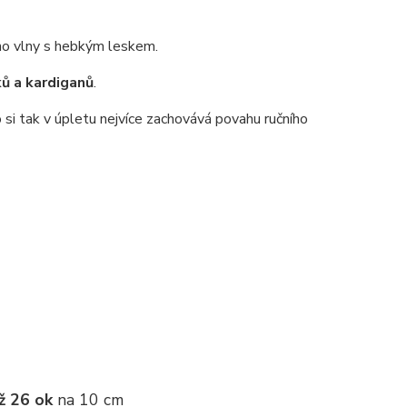
no vlny s hebkým leskem.
ků a kardiganů
.
 si tak v úpletu nejvíce zachovává povahu ručního
ž 26 ok
na 10 cm