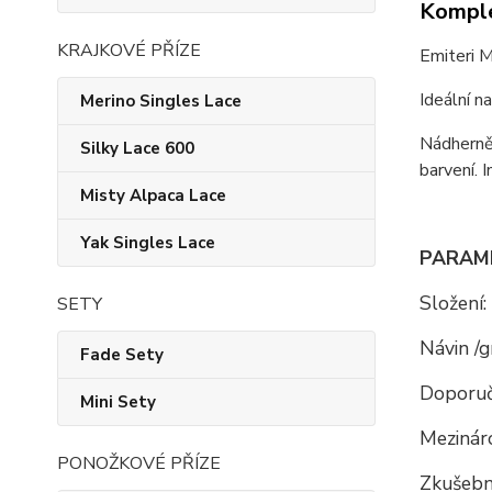
Komple
KRAJKOVÉ PŘÍZE
Emiteri M
Ideální n
Merino Singles Lace
Nádherně
Silky Lace 600
barvení. 
Misty Alpaca Lace
Yak Singles Lace
PARAM
Složení:
SETY
Návin /g
Fade Sety
Doporuč
Mini Sety
Mezináro
PONOŽKOVÉ PŘÍZE
Zkušební