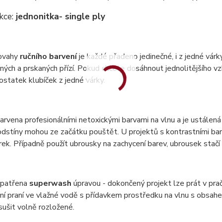
kce:
jednonitka
- single ply
ovahy
ručního barvení
je každé přadeno jedinečné, i z jedné vár
ných a prskaných přízí. Pokud chcete dosáhnout jednolitějšího vzh
statek klubíček z jedné várky.
barvena profesionálními netoxickými barvami na vlnu a je ustálená 
dstíny mohou ze začátku pouštět. U projektů s kontrastními bar
ek. Případně použít ubrousky na zachycení barev, ubrousek stač
 opatřena
superwash
úpravou - dokončený projekt lze prát v pr
ní praní ve vlažné vodě s přídavkem prostředku na vlnu s obsa
 sušit volně rozložené.