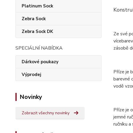
Platinum Sock
Konstru
Zebra Sock
Zebra Sock DK
Ze své p
vícebarev
zásobě do
SPECIÁLNÍ NABÍDKA
Dárkové poukazy
Příze je 
Výprodej
barevné o
vodě vzor
Novinky
Příze je
Zobrazit všechny novinky
jemné ruč
ručníku a