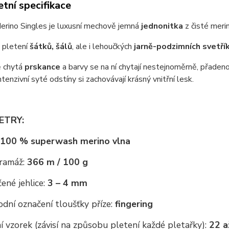
tní specifikace
erino Singles je luxusní mechově jemná
jednonitka
z čisté meri
a pletení
šátků, šálů
, ale i lehoučkých
jarně-podzimních svetří
 chytá
prskance
a barvy se na ní chytají nestejnoměrně, přadeno
Intenzivní syté odstíny si zachovávají krásný vnitřní lesk.
ETRY:
100 % superwash merino vlna
ramáž:
366 m / 100 g
ené jehlice:
3 – 4 mm
dní označení tloušťky příze:
fingering
 vzorek (závisí na způsobu pletení každé pletařky):
22 a