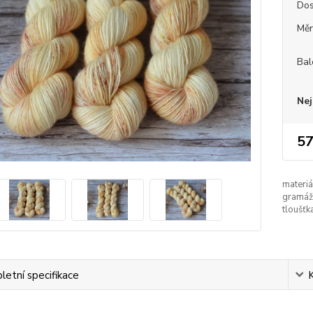
Dos
Měr
Bal
Nej
57
materiá
gramáž
tloušťk
etní specifikace