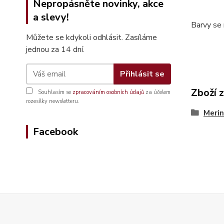
Nepropásněte novinky, akce
a slevy!
Barvy se 
Můžete se kdykoli odhlásit. Zasíláme
jednou za 14 dní.
Přihlásit se
Zboží 
Souhlasím se
zpracováním osobních údajů
za účelem
rozesílky newsletteru.
Merin
Facebook