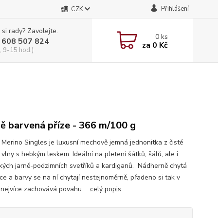
Přihlášení
CZK
 si rady? Zavolejte.
0
ks
 608 507 824
za
0 Kč
, 9-15 hod.)
ě barvená příze - 366 m/100 g
i Merino Singles je luxusní mechově jemná jednonitka z čisté
vlny s hebkým leskem. Ideální na pletení šátků, šálů, ale i
kých jarně-podzimních svetříků a kardiganů. Nádherně chytá
ce a barvy se na ní chytají nestejnoměrně, přadeno si tak v
 nejvíce zachovává povahu ...
celý popis