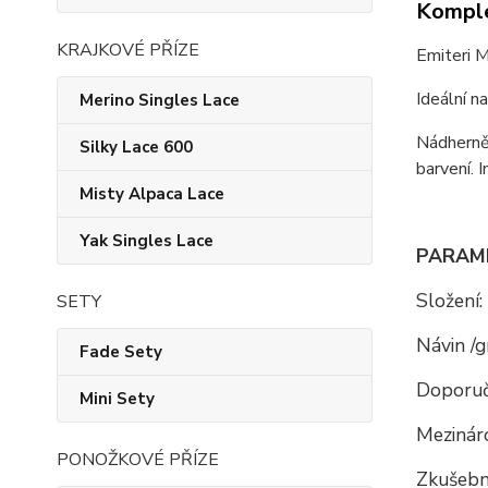
Komple
KRAJKOVÉ PŘÍZE
Emiteri M
Ideální n
Merino Singles Lace
Nádherně
Silky Lace 600
barvení. 
Misty Alpaca Lace
Yak Singles Lace
PARAM
Složení:
SETY
Návin /g
Fade Sety
Doporuč
Mini Sety
Mezináro
PONOŽKOVÉ PŘÍZE
Zkušební