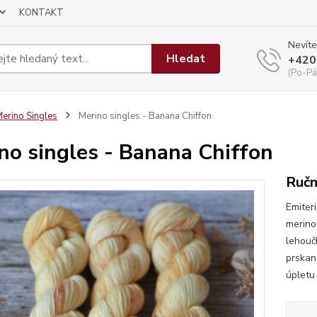
KONTAKT
Nevíte
Hledat
+420
(Po-Pá
erino Singles
Merino singles - Banana Chiffon
no singles - Banana Chiffon
Ručn
Emiter
merino 
lehouč
prskan
úpletu