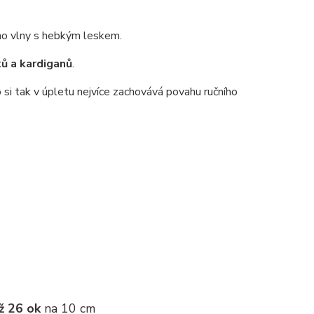
no vlny s hebkým leskem.
ků a kardiganů
.
 si tak v úpletu nejvíce zachovává povahu ručního
ž 26 ok
na 10 cm