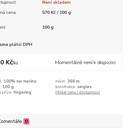
tupnost
Není skladem
ná cena
570 Kč / 100 g
ení
100 g
sme plátci DPH
0 Kč
Momentálně není k dispozici
/
ks
l:
100% sw merino
návin:
366 m
:
100 g
konstrukce:
singles
a příze:
fingering
Hlídat cenu / dostupnost
Komentáře
0