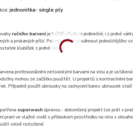
kce:
jednonitka
- single ply
ovahy
ručního barvení
je každé přadeno jedinečné, i z jedné vár
ných a prskaných přízí. Pokud chcete dosáhnout jednolitějšího vzh
statek klubíček z jedné várky.
barvena profesionálními netoxickými barvami na vlnu a je ustálená 
dstíny mohou ze začátku pouštět. U projektů s kontrastními bar
ek. Případně použít ubrousky na zachycení barev, ubrousek stač
 opatřena
superwash
úpravou - dokončený projekt lze prát v pr
ní praní ve vlažné vodě s přídavkem prostředku na vlnu s obsa
 sušit volně rozložené.