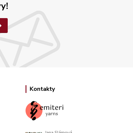
y!
Kontakty
Jana Slámová