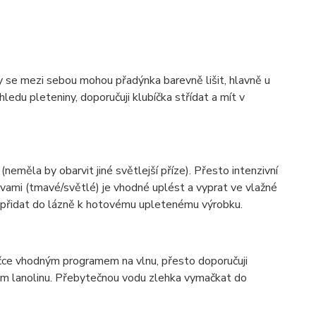
ky se mezi sebou mohou přadýnka barevně lišit, hlavně u
ledu pleteniny, doporučuji klubíčka střídat a mít v
(neměla by obarvit jiné světlejší příze). Přesto intenzivní
vami (tmavé/světlé) je vhodné uplést a vyprat ve vlažné
í přidat do lázně k hotovému upletenému výrobku.
ačce vhodným programem na vlnu, přesto doporučuji
hem lanolinu. Přebytečnou vodu zlehka vymačkat do