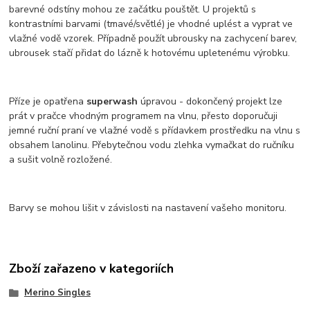
barevné odstíny mohou ze začátku pouštět. U projektů s
kontrastními barvami (tmavé/světlé) je vhodné uplést a vyprat ve
vlažné vodě vzorek. Případně použít ubrousky na zachycení barev,
ubrousek stačí přidat do lázně k hotovému upletenému výrobku.
Příze je opatřena
superwash
úpravou - dokončený projekt lze
prát v pračce vhodným programem na vlnu, přesto doporučuji
jemné ruční praní ve vlažné vodě s přídavkem prostředku na vlnu s
obsahem lanolinu. Přebytečnou vodu zlehka vymačkat do ručníku
a sušit volně rozložené.
Barvy se mohou lišit v závislosti na nastavení vašeho monitoru.
Zboží zařazeno v kategoriích
Merino Singles