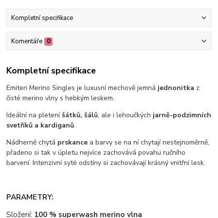
Kompletní specifikace
Komentáře
0
Kompletní specifikace
Emiteri Merino Singles je luxusní mechově jemná
jednonitka
z
čisté merino vlny s hebkým leskem.
Ideální na pletení
šátků, šálů
, ale i lehoučkých
jarně-podzimních
svetříků a kardiganů
.
Nádherně chytá
prskance
a barvy se na ní chytají nestejnoměrně,
přadeno si tak v úpletu nejvíce zachovává povahu ručního
barvení. Intenzivní syté odstíny si zachovávají krásný vnitřní lesk.
PARAMETRY:
Složení:
100 % superwash merino vlna