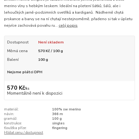
merino vlny s hebkým leskem. Ideální na pletení šátků, šálů, ale i
lehoučkých jarně-podzimních svetříků a kardiganů. Nádherně chytá
prskance a barvy se na ní chytají nestejnoměrně, přadeno si tak v úpletu
nejvíce zachovává povahu ru...
celý popis
Dostupnost
Není skladem
Měrná cena
570 Kč / 100 g
Balení
100 g
Nejsme plátci DPH
570 Kč
/
ks
Momentálně není k dispozici
materiál:
100% sw merino
návin:
366 m
gramáž:
100 g
konstrukce:
singles
tloušťka příze:
fingering
Hlídat cenu / dostupnost