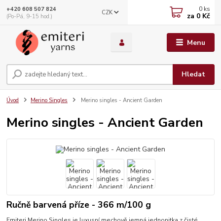
0
ks
+420 608 507 824
CZK
za
0 Kč
(Po-Pá, 9-15 hod.)
Menu
Hledat
Úvod
Merino Singles
Merino singles - Ancient Garden
Merino singles - Ancient Garden
Ručně barvená příze - 366 m/100 g
Emiteri Merino Singles je luxusní mechově jemná jednonitka z čisté