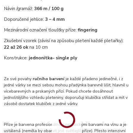
Návin /gramáž:
366 m / 100 g
Doporučené jehlice:
3 – 4 mm
Mezinárodní označení tloušťky příze:
fingering
Zkušební vzorek (závisí na způsobu pletení každé pletařky):
22 až 26 ok
na 10 cm
Konstrukce:
jednonitka
- single ply
Ze své povahy
ručního barvení
je každé přadeno jedinečné, i z
jedné várky se mezi sebou mohou přadýnka barevně lišit, hlavně u
vícebarevných a prskaných přízí. Pokud chcete dosáhnout
jednolitějšího vzhledu pleteniny, doporučuji klubíčka střídat a mít v
zásobě dostatek klubíček z jedné várky.
Příze je barvena profesionálními netoxickými barvami na vlnu a je
ustálená (neměla by obarvit jiné světlejší příze). Přesto intenzivní