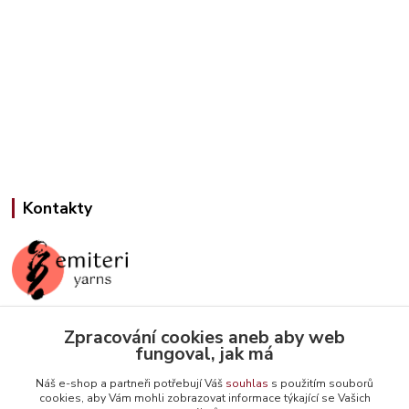
Kontakty
Zpracování cookies aneb aby web
Jana Slámová
fungoval, jak má
+420 608 507 824
(Po-Pá, 9-15 hod.)
Náš e-shop a partneři potřebují Váš
souhlas
s použitím souborů
cookies, aby Vám mohli zobrazovat informace týkající se Vašich
info@emiteriyarns.cz