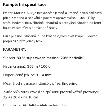
Kompletní specifikace
Emiteri
Merino Silk
je neskutečně jemná a krásně lesklá směsová
příze z merina a hedvábí s pocitem opravdového luxusu. Díky
směsi hedvábí neuvěřitelně lehoučká a prodyšná, vhodná na letní
halenky, svetříky a nadýchané šátky.
Příze je silněji stáčená, bude krásně vykreslovat krajku. Hedvábí
propůjčuje přízi jemný lesk.
PARAMETRY:
Složení:
80 % superwash merino, 20% hedvábí
Návin /gramáž:
365 m / 100 g
Doporučené jehlice:
3 – 4 mm
Mezinárodní označení tloušťky příze:
fingering
Zkušební vzorek (závisí na způsobu pletení každé pletařky):
22 až 26 ok
na 10 cm
Konstrukce:
čtyřnitka high twist
- 4 ply