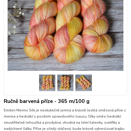
Ručně barvená příze - 365 m/100 g
Emiteri Merino Silk je neskutečně jemná a krásně lesklá směsová příze z
merina a hedvábí s pocitem opravdového luxusu. Díky směsi hedvábí
neuvěřitelně lehoučká a prodyšná, vhodná na letní halenky, svetříky a
nadýchané šátky. Příze je silněji stáčená, bude krásně vykreslovat krajku.