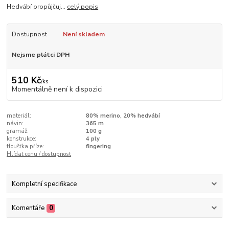
Hedvábí propůjčuj...
celý popis
Dostupnost
Není skladem
Nejsme plátci DPH
510 Kč
/
ks
Momentálně není k dispozici
materiál:
80% merino, 20% hedvábí
návin:
365 m
gramáž:
100 g
konstrukce:
4 ply
tloušťka příze:
fingering
Hlídat cenu / dostupnost
Kompletní specifikace
Komentáře
0