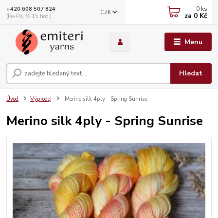
0
ks
+420 608 507 824
CZK
za
0 Kč
(Po-Pá, 9-15 hod.)
Menu
Hledat
Úvod
Výprodej
Merino silk 4ply - Spring Sunrise
Merino silk 4ply - Spring Sunrise