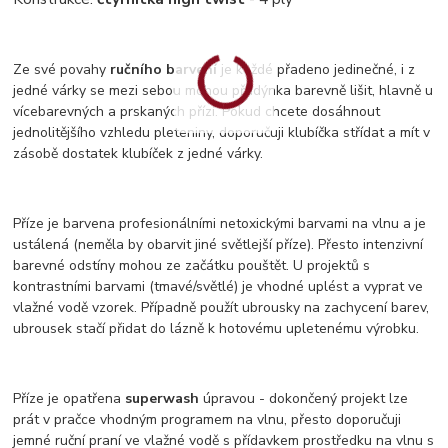
Ze své povahy
ručního barvení
je každé přadeno jedinečné, i z
jedné várky se mezi sebou mohou přadýnka barevně lišit, hlavně u
vícebarevných a prskaných přízí. Pokud chcete dosáhnout
jednolitějšího vzhledu pleteniny, doporučuji klubíčka střídat a mít v
zásobě dostatek klubíček z jedné várky.
Příze je barvena profesionálními netoxickými barvami na vlnu a je
ustálená (neměla by obarvit jiné světlejší příze). Přesto intenzivní
barevné odstíny mohou ze začátku pouštět. U projektů s
kontrastními barvami (tmavé/světlé) je vhodné uplést a vyprat ve
vlažné vodě vzorek. Případně použít ubrousky na zachycení barev,
ubrousek stačí přidat do lázně k hotovému upletenému výrobku.
Příze je opatřena
superwash
úpravou - dokončený projekt lze
prát v pračce vhodným programem na vlnu, přesto doporučuji
jemné ruční praní ve vlažné vodě s přídavkem prostředku na vlnu s