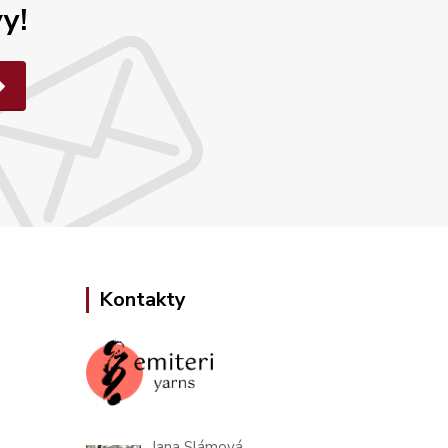
y!
Kontakty
Jana Slámová