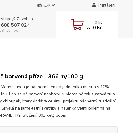
Přihlášení
CZK
 si rady? Zavolejte.
0
ks
 608 507 824
za
0 Kč
, 9-15 hod.)
ě barvená příze - 366 m/100 g
i Merino Linen je nádherná jemná jednonitka merina s 10%
 lnu. Len se při barvení neobarví, v pletenině tak zůstává tu a
lý chloupek, který dodává celému projektu nádherný rustikální
 Skvělá na jarně-letní svetříky a halenky, velmi příjemná na
PARAMETRY: Složení: 90...
celý popis