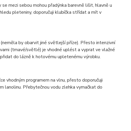
ky se mezi sebou mohou přadýnka barevně lišit, hlavně u
ledu pleteniny, doporučuji klubíčka střídat a mít v
(neměla by obarvit jiné světlejší příze). Přesto intenzivní
vami (tmavé/světlé) je vhodné uplést a vyprat ve vlažné
í přidat do lázně k hotovému upletenému výrobku.
ačce vhodným programem na vlnu, přesto doporučuji
hem lanolinu. Přebytečnou vodu zlehka vymačkat do