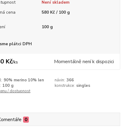
tupnost
Není skladem
ná cena
580 Kč / 100 g
ení
100 g
sme plátci DPH
0 Kč
Momentálně není k dispozici
/
ks
l:
90% merino 10% len
návin:
366
:
100 g
konstrukce:
singles
cenu / dostupnost
Komentáře
0