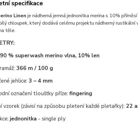
tní specifikace
erino Linen
je nádherná jemná jednonitka merina s 10% příměsí l
bílý chloupek, který dodává celému projektu nádherný rustikální v
na těle.
ETRY:
90 % superwash merino vlna, 10% len
ramáž:
366 m / 100 g
ené jehlice:
3 – 4 mm
dní označení tloušťky příze:
fingering
 vzorek (závisí na způsobu pletení každé pletařky):
22 a
kce:
jednonitka
- single ply