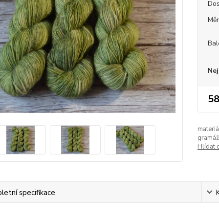
Dos
Měr
Bal
Nej
58
materiá
gramáž
Hlídat 
etní specifikace