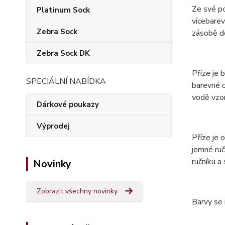
Ze své p
Platinum Sock
vícebarev
Zebra Sock
zásobě do
Zebra Sock DK
Příze je 
SPECIÁLNÍ NABÍDKA
barevné o
vodě vzor
Dárkové poukazy
Výprodej
Příze je
jemné ruč
ručníku a
Novinky
Zobrazit všechny novinky
Barvy se 