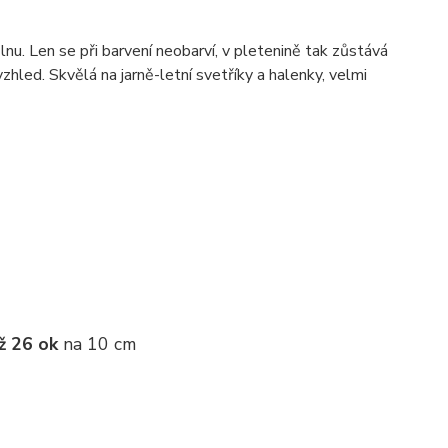
nu. Len se při barvení neobarví, v pletenině tak zůstává
zhled. Skvělá na jarně-letní svetříky a halenky, velmi
ž 26 ok
na 10 cm