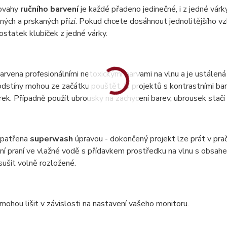
ovahy
ručního barvení
je každé přadeno jedinečné, i z jedné vár
ných a prskaných přízí. Pokud chcete dosáhnout jednolitějšího vzh
statek klubíček z jedné várky.
barvena profesionálními netoxickými barvami na vlnu a je ustálená 
dstíny mohou ze začátku pouštět. U projektů s kontrastními bar
ek. Případně použít ubrousky na zachycení barev, ubrousek stač
 opatřena
superwash
úpravou - dokončený projekt lze prát v pr
ní praní ve vlažné vodě s přídavkem prostředku na vlnu s obsa
 sušit volně rozložené.
mohou lišit v závislosti na nastavení vašeho monitoru.