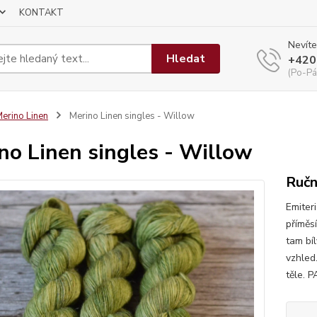
KONTAKT
Nevíte
Hledat
+420
(Po-Pá
erino Linen
Merino Linen singles - Willow
no Linen singles - Willow
Ručn
Emiter
příměsí
tam bí
vzhled.
těle. 