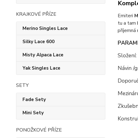
Komple
KRAJKOVÉ PŘÍZE
Emiteri
M
tu a tam 
Merino Singles Lace
příjemná 
Silky Lace 600
PARAM
Složení:
Misty Alpaca Lace
Návin /g
Yak Singles Lace
Doporuč
SETY
Mezináro
Fade Sety
Zkušební
Mini Sety
Konstru
PONOŽKOVÉ PŘÍZE