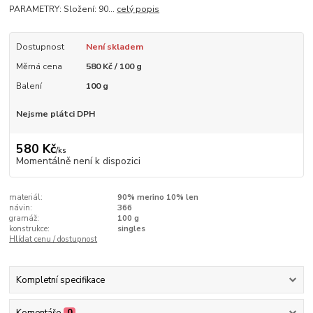
PARAMETRY: Složení: 90...
celý popis
Dostupnost
Není skladem
Měrná cena
580 Kč / 100 g
Balení
100 g
Nejsme plátci DPH
580 Kč
/
ks
Momentálně není k dispozici
materiál:
90% merino 10% len
návin:
366
gramáž:
100 g
konstrukce:
singles
Hlídat cenu / dostupnost
Kompletní specifikace