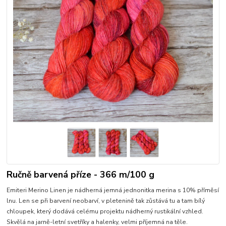
Ručně barvená příze - 366 m/100 g
Emiteri Merino Linen je nádherná jemná jednonitka merina s 10% příměsí
lnu. Len se při barvení neobarví, v pletenině tak zůstává tu a tam bílý
chloupek, který dodává celému projektu nádherný rustikální vzhled.
Skvělá na jarně-letní svetříky a halenky, velmi příjemná na těle.