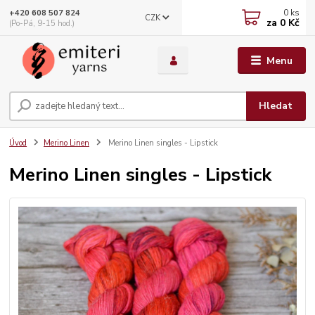
0
ks
+420 608 507 824
CZK
za
0 Kč
(Po-Pá, 9-15 hod.)
Menu
Hledat
Úvod
Merino Linen
Merino Linen singles - Lipstick
Merino Linen singles - Lipstick