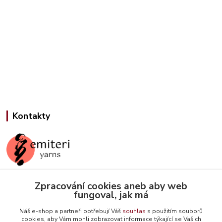
Kontakty
Zpracování cookies aneb aby web
Jana Slámová
fungoval, jak má
+420 608 507 824
(Po-Pá, 9-15 hod.)
Náš e-shop a partneři potřebují Váš
souhlas
s použitím souborů
cookies, aby Vám mohli zobrazovat informace týkající se Vašich