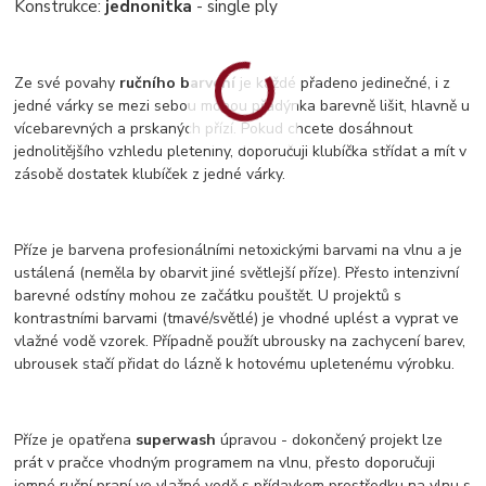
Konstrukce:
jednonitka
- single ply
Ze své povahy
ručního barvení
je každé přadeno jedinečné, i z
jedné várky se mezi sebou mohou přadýnka barevně lišit, hlavně u
vícebarevných a prskaných přízí. Pokud chcete dosáhnout
jednolitějšího vzhledu pleteniny, doporučuji klubíčka střídat a mít v
zásobě dostatek klubíček z jedné várky.
Příze je barvena profesionálními netoxickými barvami na vlnu a je
ustálená (neměla by obarvit jiné světlejší příze). Přesto intenzivní
barevné odstíny mohou ze začátku pouštět. U projektů s
kontrastními barvami (tmavé/světlé) je vhodné uplést a vyprat ve
vlažné vodě vzorek. Případně použít ubrousky na zachycení barev,
ubrousek stačí přidat do lázně k hotovému upletenému výrobku.
Příze je opatřena
superwash
úpravou - dokončený projekt lze
prát v pračce vhodným programem na vlnu, přesto doporučuji
jemné ruční praní ve vlažné vodě s přídavkem prostředku na vlnu s