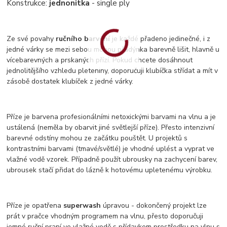
Konstrukce:
jednonitka
- single ply
Ze své povahy
ručního barvení
je každé přadeno jedinečné, i z
jedné várky se mezi sebou mohou přadýnka barevně lišit, hlavně u
vícebarevných a prskaných přízí. Pokud chcete dosáhnout
jednolitějšího vzhledu pleteniny, doporučuji klubíčka střídat a mít v
zásobě dostatek klubíček z jedné várky.
Příze je barvena profesionálními netoxickými barvami na vlnu a je
ustálená (neměla by obarvit jiné světlejší příze). Přesto intenzivní
barevné odstíny mohou ze začátku pouštět. U projektů s
kontrastními barvami (tmavé/světlé) je vhodné uplést a vyprat ve
vlažné vodě vzorek. Případně použít ubrousky na zachycení barev,
ubrousek stačí přidat do lázně k hotovému upletenému výrobku.
Příze je opatřena
superwash
úpravou - dokončený projekt lze
prát v pračce vhodným programem na vlnu, přesto doporučuji
jemné ruční praní ve vlažné vodě s přídavkem prostředku na vlnu s