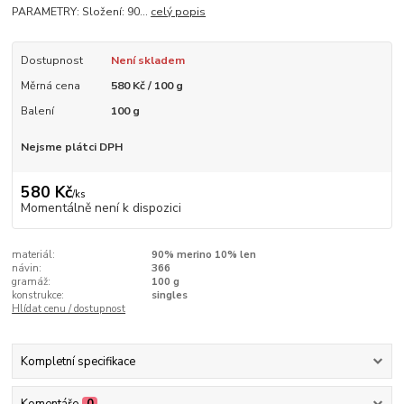
PARAMETRY: Složení: 90...
celý popis
Dostupnost
Není skladem
Měrná cena
580 Kč / 100 g
Balení
100 g
Nejsme plátci DPH
580 Kč
/
ks
Momentálně není k dispozici
materiál:
90% merino 10% len
návin:
366
gramáž:
100 g
konstrukce:
singles
Hlídat cenu / dostupnost
Kompletní specifikace