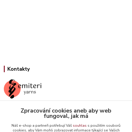
Kontakty
Zpracování cookies aneb aby web
Jana Slámová
fungoval, jak má
+420 608 507 824
(Po-Pá, 9-15 hod.)
Náš e-shop a partneři potřebují Váš
souhlas
s použitím souborů
cookies, aby Vám mohli zobrazovat informace týkající se Vašich