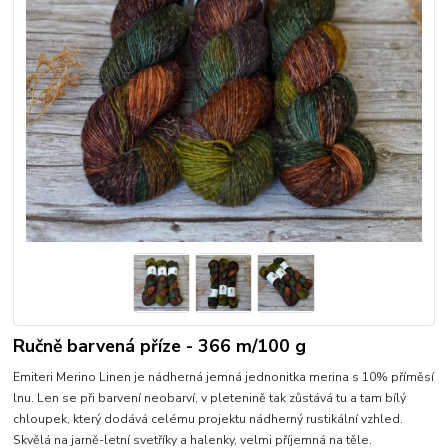
Ručně barvená příze - 366 m/100 g
Emiteri Merino Linen je nádherná jemná jednonitka merina s 10% příměsí
lnu. Len se při barvení neobarví, v pletenině tak zůstává tu a tam bílý
chloupek, který dodává celému projektu nádherný rustikální vzhled.
Skvělá na jarně-letní svetříky a halenky, velmi příjemná na těle.