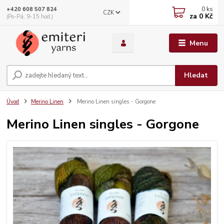
0
ks
+420 608 507 824
CZK
za
0 Kč
(Po-Pá, 9-15 hod.)
Menu
Hledat
Úvod
Merino Linen
Merino Linen singles - Gorgone
Merino Linen singles - Gorgone