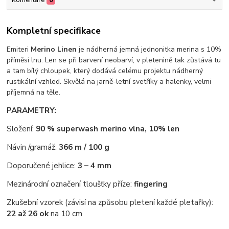
Komentáře
0
Kompletní specifikace
Emiteri
Merino Linen
je nádherná jemná jednonitka merina s 10%
příměsí lnu. Len se při barvení neobarví, v pletenině tak zůstává tu
a tam bílý chloupek, který dodává celému projektu nádherný
rustikální vzhled. Skvělá na jarně-letní svetříky a halenky, velmi
příjemná na těle.
PARAMETRY:
Složení:
90 % superwash merino vlna, 10% len
Návin /gramáž:
366 m / 100 g
Doporučené jehlice:
3 – 4 mm
Mezinárodní označení tloušťky příze:
fingering
Zkušební vzorek (závisí na způsobu pletení každé pletařky):
22 až 26 ok
na 10 cm