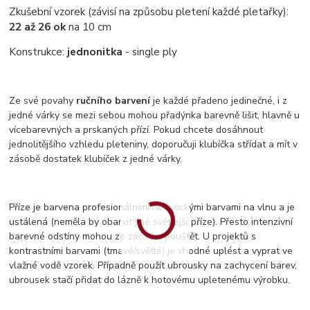
Zkušební vzorek (závisí na způsobu pletení každé pletařky):
22 až 26 ok
na 10 cm
Konstrukce:
jednonitka
- single ply
Ze své povahy
ručního barvení
je každé přadeno jedinečné, i z
jedné várky se mezi sebou mohou přadýnka barevně lišit, hlavně u
vícebarevných a prskaných přízí. Pokud chcete dosáhnout
jednolitějšího vzhledu pleteniny, doporučuji klubíčka střídat a mít v
zásobě dostatek klubíček z jedné várky.
Příze je barvena profesionálními netoxickými barvami na vlnu a je
ustálená (neměla by obarvit jiné světlejší příze). Přesto intenzivní
barevné odstíny mohou ze začátku pouštět. U projektů s
kontrastními barvami (tmavé/světlé) je vhodné uplést a vyprat ve
vlažné vodě vzorek. Případně použít ubrousky na zachycení barev,
ubrousek stačí přidat do lázně k hotovému upletenému výrobku.