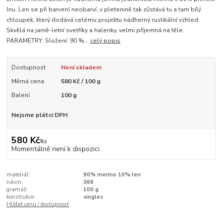
lnu. Len se při barvení neobarví, v pletenině tak zůstává tu a tam bílý
chloupek, který dodává celému projektu nádherný rustikální vzhled.
Skvělá na jarně-letní svetříky a halenky, velmi příjemná na těle.
PARAMETRY: Složení: 90 %...
celý popis
Dostupnost
Není skladem
Měrná cena
580 Kč / 100 g
Balení
100 g
Nejsme plátci DPH
580 Kč
/
ks
Momentálně není k dispozici
materiál:
90% merino 10% len
návin:
366
gramáž:
100 g
konstrukce:
singles
Hlídat cenu / dostupnost