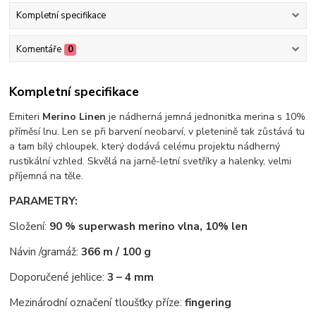
Kompletní specifikace
Komentáře
0
Kompletní specifikace
Emiteri
Merino Linen
je nádherná jemná jednonitka merina s 10%
příměsí lnu. Len se při barvení neobarví, v pletenině tak zůstává tu
a tam bílý chloupek, který dodává celému projektu nádherný
rustikální vzhled. Skvělá na jarně-letní svetříky a halenky, velmi
příjemná na těle.
PARAMETRY:
Složení:
90 % superwash merino vlna, 10% len
Návin /gramáž:
366 m / 100 g
Doporučené jehlice:
3 – 4 mm
Mezinárodní označení tloušťky příze:
fingering