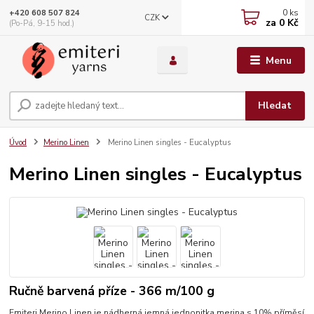
0
ks
+420 608 507 824
CZK
za
0 Kč
(Po-Pá, 9-15 hod.)
Menu
Hledat
Úvod
Merino Linen
Merino Linen singles - Eucalyptus
Merino Linen singles - Eucalyptus
Ručně barvená příze - 366 m/100 g
Emiteri Merino Linen je nádherná jemná jednonitka merina s 10% příměsí