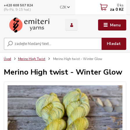
0
ks
+420 608 507 824
CZK
za
0 Kč
(Po-Pá, 9-15 hod.)
Menu
Hledat
Úvod
Merino High Twist
Merino High twist - Winter Glow
Merino High twist - Winter Glow