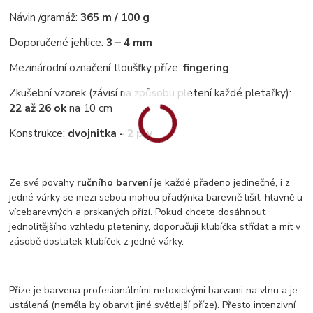
Návin /gramáž:
365 m / 100 g
Doporučené jehlice:
3 – 4 mm
Mezinárodní označení tloušťky příze:
fingering
Zkušební vzorek (závisí na způsobu pletení každé pletařky):
22 až 26 ok
na 10 cm
Konstrukce:
dvojnitka - 2 ply
Ze své povahy
ručního barvení
je každé přadeno jedinečné, i z
jedné várky se mezi sebou mohou přadýnka barevně lišit, hlavně u
vícebarevných a prskaných přízí. Pokud chcete dosáhnout
jednolitějšího vzhledu pleteniny, doporučuji klubíčka střídat a mít v
zásobě dostatek klubíček z jedné várky.
Příze je barvena profesionálními netoxickými barvami na vlnu a je
ustálená (neměla by obarvit jiné světlejší příze). Přesto intenzivní