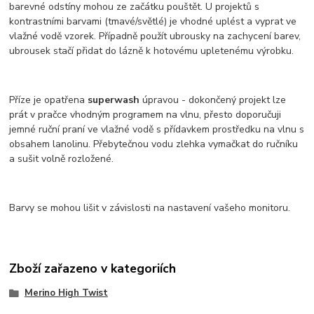
barevné odstíny mohou ze začátku pouštět. U projektů s
kontrastními barvami (tmavé/světlé) je vhodné uplést a vyprat ve
vlažné vodě vzorek. Případně použít ubrousky na zachycení barev,
ubrousek stačí přidat do lázně k hotovému upletenému výrobku.
Příze je opatřena
superwash
úpravou - dokončený projekt lze
prát v pračce vhodným programem na vlnu, přesto doporučuji
jemné ruční praní ve vlažné vodě s přídavkem prostředku na vlnu s
obsahem lanolinu. Přebytečnou vodu zlehka vymačkat do ručníku
a sušit volně rozložené.
Barvy se mohou lišit v závislosti na nastavení vašeho monitoru.
Zboží zařazeno v kategoriích
Merino High Twist