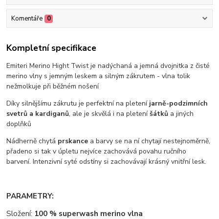
Komentáře
0
Kompletní specifikace
Emiteri Merino Hight Twist je nadýchaná a jemná dvojnitka z čisté
merino vlny s jemným leskem a silným zákrutem - vlna tolik
nežmolkuje při běžném nošení
Díky silnějšímu zákrutu je perfektní na pletení
jarně-podzimních
svetrů a kardiganů
, ale je skvělá i na pletení
šátků
a jiných
doplňků
Nádherně chytá
prskance
a barvy se na ní chytají nestejnoměrně,
přadeno si tak v úpletu nejvíce zachovává povahu ručního
barvení. Intenzivní syté odstíny si zachovávají krásný vnitřní lesk.
PARAMETRY:
Složení:
100 % superwash merino vlna