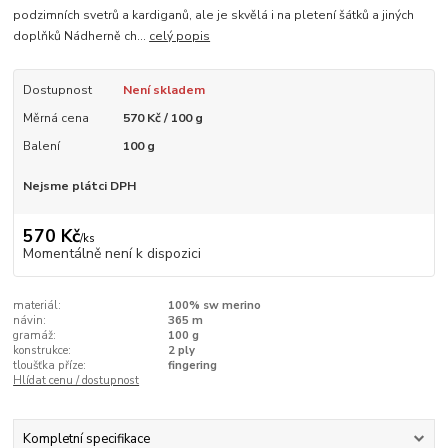
podzimních svetrů a kardiganů, ale je skvělá i na pletení šátků a jiných
doplňků Nádherně ch...
celý popis
Dostupnost
Není skladem
Měrná cena
570 Kč / 100 g
Balení
100 g
Nejsme plátci DPH
570 Kč
/
ks
Momentálně není k dispozici
materiál:
100% sw merino
návin:
365 m
gramáž:
100 g
konstrukce:
2 ply
tloušťka příze:
fingering
Hlídat cenu / dostupnost
Kompletní specifikace