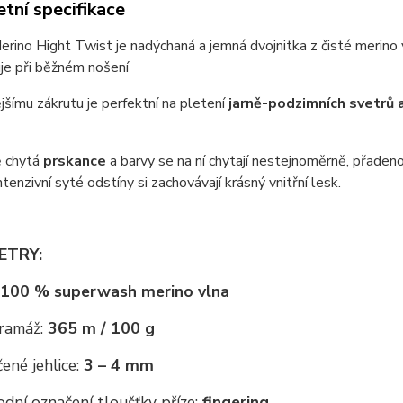
tní specifikace
erino Hight Twist je nadýchaná a jemná dvojnitka z čisté merino
je při běžném nošení
ějšímu zákrutu je perfektní na pletení
jarně-podzimních svetrů 
 chytá
prskance
a barvy se na ní chytají nestejnoměrně, přadeno
Intenzivní syté odstíny si zachovávají krásný vnitřní lesk.
ETRY:
100 % superwash merino vlna
ramáž:
365 m / 100 g
ené jehlice:
3 – 4 mm
dní označení tloušťky příze:
fingering