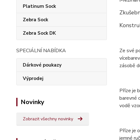
Platinum Sock
Zkušební
Zebra Sock
Konstru
Zebra Sock DK
Ze své p
SPECIÁLNÍ NABÍDKA
vícebarev
Dárkové poukazy
zásobě do
Výprodej
Příze je 
barevné o
Novinky
vodě vzor
Zobrazit všechny novinky
Příze je
jemné ruč