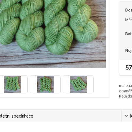
Dos
Měr
Bal
Nej
57
materiá
gramáž
tloušťk
etní specifikace