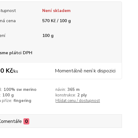
tupnost
Není skladem
ná cena
570 Kč / 100 g
ení
100 g
sme plátci DPH
0 Kč
Momentálně není k dispozici
/
ks
l:
100% sw merino
návin:
365 m
:
100 g
konstrukce:
2 ply
a příze:
fingering
Hlídat cenu / dostupnost
Komentáře
0