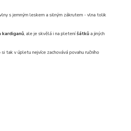
 vlny s jemným leskem a silným zákrutem - vlna tolik
a kardiganů
, ale je skvělá i na pletení
šátků
a jiných
 si tak v úpletu nejvíce zachovává povahu ručního