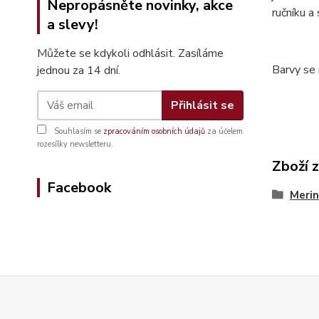
Nepropásněte novinky, akce
ručníku a
a slevy!
Můžete se kdykoli odhlásit. Zasíláme
Barvy se 
jednou za 14 dní.
Přihlásit se
Souhlasím se
zpracováním osobních údajů
za účelem
rozesílky newsletteru.
Zboží 
Facebook
Merin