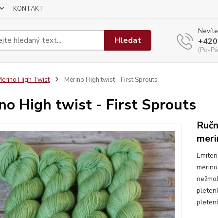
KONTAKT
Nevíte
Hledat
+420
(Po-Pá
erino High Twist
Merino High twist - First Sprouts
no High twist - First Sprouts
Ručn
meri
Emiter
merino
nežmol
pletení
pleten