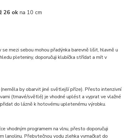
ž 26 ok
na 10 cm
ky se mezi sebou mohou přadýnka barevně lišit, hlavně u
ledu pleteniny, doporučuji klubíčka střídat a mít v
(neměla by obarvit jiné světlejší příze). Přesto intenzivní
vami (tmavé/světlé) je vhodné uplést a vyprat ve vlažné
í přidat do lázně k hotovému upletenému výrobku.
ačce vhodným programem na vlnu, přesto doporučuji
hem lanolinu. Přebytečnou vodu zlehka vymačkat do