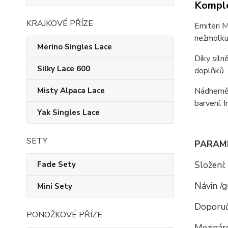
Komple
KRAJKOVÉ PŘÍZE
Emiteri M
nežmolku
Merino Singles Lace
Díky siln
Silky Lace 600
doplňků
Nádherně
Misty Alpaca Lace
barvení. 
Yak Singles Lace
SETY
PARAM
Složení:
Fade Sety
Návin /g
Mini Sety
Doporuč
PONOŽKOVÉ PŘÍZE
Mezináro