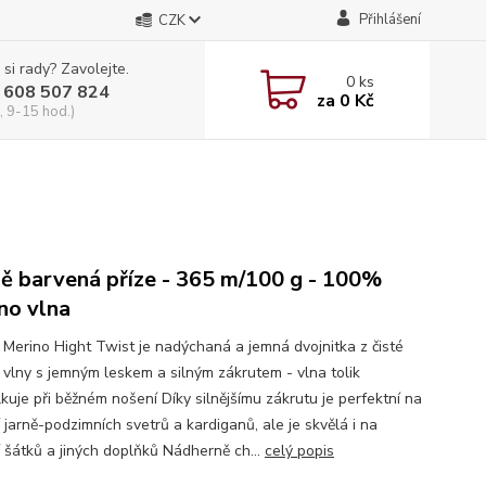
Přihlášení
CZK
 si rady? Zavolejte.
0
ks
 608 507 824
za
0 Kč
, 9-15 hod.)
ě barvená příze - 365 m/100 g - 100%
no vlna
i Merino Hight Twist je nadýchaná a jemná dvojnitka z čisté
 vlny s jemným leskem a silným zákrutem - vlna tolik
kuje při běžném nošení Díky silnějšímu zákrutu je perfektní na
 jarně-podzimních svetrů a kardiganů, ale je skvělá i na
í šátků a jiných doplňků Nádherně ch...
celý popis