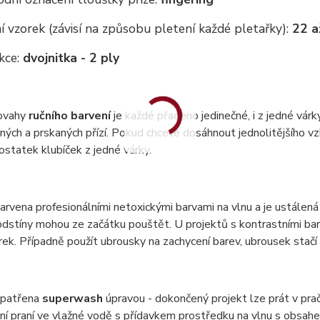
 vzorek (závisí na způsobu pletení každé pletařky):
22 a
kce:
dvojnitka - 2 ply
ovahy
ručního barvení
je každé přadeno jedinečné, i z jedné vár
ných a prskaných přízí. Pokud chcete dosáhnout jednolitějšího vzh
statek klubíček z jedné várky.
barvena profesionálními netoxickými barvami na vlnu a je ustálená 
dstíny mohou ze začátku pouštět. U projektů s kontrastními bar
ek. Případně použít ubrousky na zachycení barev, ubrousek stač
 opatřena
superwash
úpravou - dokončený projekt lze prát v pr
ní praní ve vlažné vodě s přídavkem prostředku na vlnu s obsa