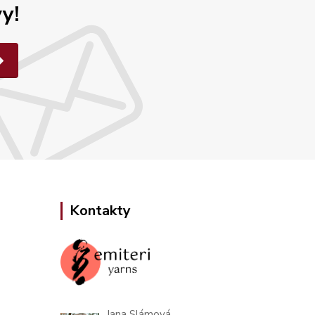
y!
Kontakty
Jana Slámová