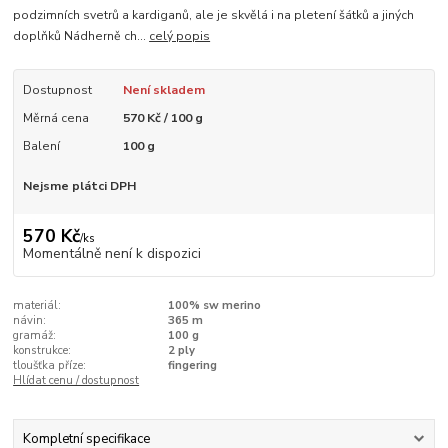
podzimních svetrů a kardiganů, ale je skvělá i na pletení šátků a jiných
doplňků Nádherně ch...
celý popis
Dostupnost
Není skladem
Měrná cena
570 Kč / 100 g
Balení
100 g
Nejsme plátci DPH
570 Kč
/
ks
Momentálně není k dispozici
materiál:
100% sw merino
návin:
365 m
gramáž:
100 g
konstrukce:
2 ply
tloušťka příze:
fingering
Hlídat cenu / dostupnost
Kompletní specifikace