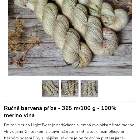
Ručně barvená příze - 365 m/100 g - 100%
merino vlna
Emiteri Merino Hight Twist je nadýchaná a jemná dvojnitka z čisté merino
vlny s jemným leskem a silným zákrutem - vlna tolik nežmolkuje při
běžném nošení Díky silnějšímu zákrutu je perfektní na pletení jarně-