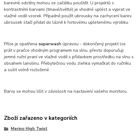
barevné odstíny mohou ze začátku pouštět. U projektů s
kontrastními barvami (tmavé/světlé) je vhodné uplést a vyprat ve
vlažné vodě vzorek. Případně použít ubrousky na zachycení barev,
ubrousek stačí přidat do lázně k hotovému upletenému výrobku.
Příze je opatřena
superwash
úpravou - dokončený projekt lze
prát v pračce vhodným programem na vlnu, přesto doporučuji
jemné ruční praní ve vlažné vodě s přídavkem prostředku na vlnu s
obsahem lanolinu. Přebytečnou vodu zlehka vymačkat do ručníku
a sušit volně rozložené.
Barvy se mohou lišit v závislosti na nastavení vašeho monitoru.
Zboží zařazeno v kategoriích
Merino High Twist