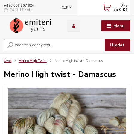
0
ks
+420 608 507 824
CZK
za
0 Kč
(Po-Pá, 9-15 hod.)
Menu
Hledat
Úvod
Merino High Twist
Merino High twist - Damascus
Merino High twist - Damascus