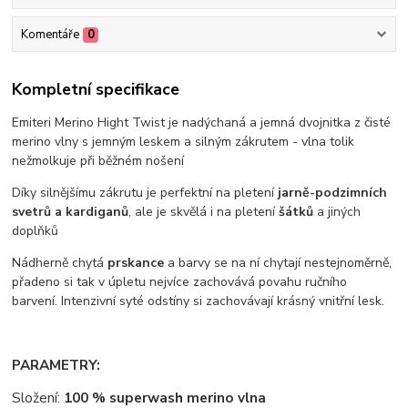
Komentáře
0
Kompletní specifikace
Emiteri Merino Hight Twist je nadýchaná a jemná dvojnitka z čisté
merino vlny s jemným leskem a silným zákrutem - vlna tolik
nežmolkuje při běžném nošení
Díky silnějšímu zákrutu je perfektní na pletení
jarně-podzimních
svetrů a kardiganů
, ale je skvělá i na pletení
šátků
a jiných
doplňků
Nádherně chytá
prskance
a barvy se na ní chytají nestejnoměrně,
přadeno si tak v úpletu nejvíce zachovává povahu ručního
barvení. Intenzivní syté odstíny si zachovávají krásný vnitřní lesk.
PARAMETRY:
Složení:
100 % superwash merino vlna