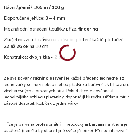
Návin /gramáž:
365 m / 100 g
Doporučené jehlice:
3 – 4 mm
Mezinárodní označení tloušťky příze:
fingering
Zkušební vzorek (závisí na způsobu pletení každé pletařky):
22 až 26 ok
na 10 cm
Konstrukce:
dvojnitka - 2 ply
Ze své povahy
ručního barvení
je každé přadeno jedinečné, i z
jedné várky se mezi sebou mohou přadýnka barevně lišit, hlavně u
vícebarevných a prskaných přízí. Pokud chcete dosáhnout
jednolitějšího vzhledu pleteniny, doporučuji klubíčka střídat a mít v
zásobě dostatek klubíček z jedné várky.
Příze je barvena profesionálními netoxickými barvami na vlnu a je
ustálená (neměla by obarvit jiné světlejší příze). Přesto intenzivní