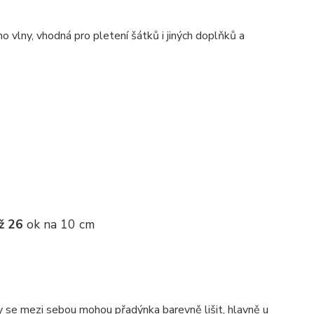
no vlny, vhodná pro pletení šátků i jiných doplňků a
ž 26
ok na 10 cm
ky se mezi sebou mohou přadýnka barevně lišit, hlavně u