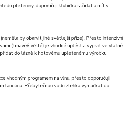
ledu pleteniny, doporučuji klubíčka střídat a mít v
(neměla by obarvit jiné světlejší příze). Přesto intenzivní
vami (tmavé/světlé) je vhodné uplést a vyprat ve vlažné
í přidat do lázně k hotovému upletenému výrobku.
ačce vhodným programem na vlnu, přesto doporučuji
hem lanolinu. Přebytečnou vodu zlehka vymačkat do