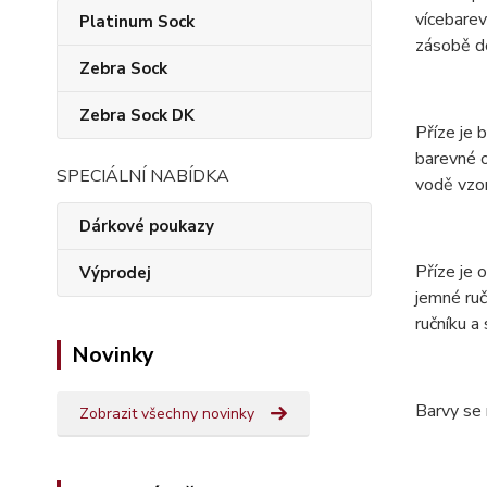
vícebarev
Platinum Sock
zásobě do
Zebra Sock
Zebra Sock DK
Příze je 
barevné o
SPECIÁLNÍ NABÍDKA
vodě vzor
Dárkové poukazy
Příze je
Výprodej
jemné ruč
ručníku a
Novinky
Barvy se 
Zobrazit všechny novinky