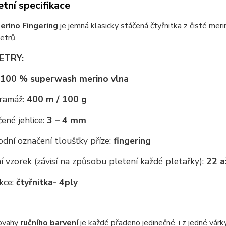
tní specifikace
erino Fingering
je jemná klasicky stáčená čtyřnitka z čisté meri
vetrů.
ETRY:
100 % superwash merino vlna
ramáž:
400 m / 100 g
ené jehlice:
3 – 4 mm
dní označení tloušťky příze:
fingering
 vzorek (závisí na způsobu pletení každé pletařky):
22 a
kce:
čtyřnitka
- 4ply
ovahy
ručního barvení
je každé přadeno jedinečné, i z jedné vár