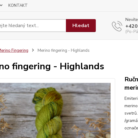
KONTAKT
Nevíte
Hledat
+420
(Po-Pá
erino Fingering
Merino fingering - Highlands
no fingering - Highlands
Ručn
meri
Emiteri
merino
svetrů
/gramá
označen