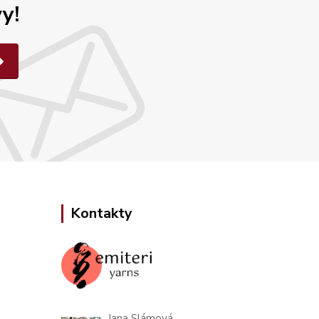
y!
Kontakty
Jana Slámová