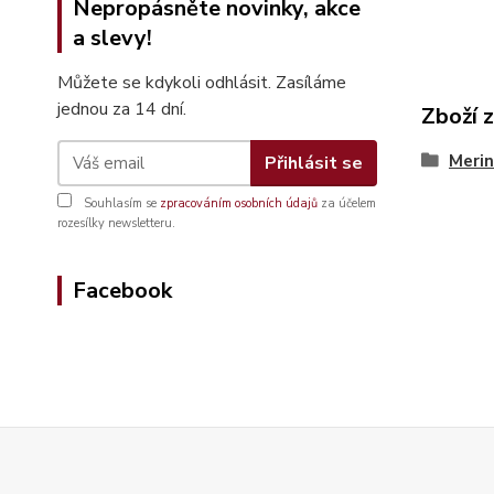
Nepropásněte novinky, akce
a slevy!
Můžete se kdykoli odhlásit. Zasíláme
jednou za 14 dní.
Zboží 
Merin
Přihlásit se
Souhlasím se
zpracováním osobních údajů
za účelem
rozesílky newsletteru.
Facebook