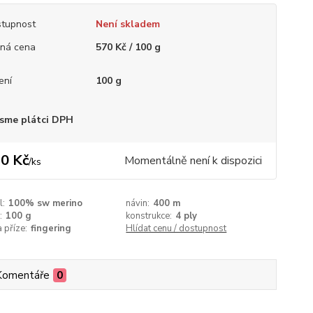
tupnost
Není skladem
ná cena
570 Kč / 100 g
ení
100 g
sme plátci DPH
0 Kč
Momentálně není k dispozici
/
ks
l:
100% sw merino
návin:
400 m
:
100 g
konstrukce:
4 ply
a příze:
fingering
Hlídat cenu / dostupnost
Komentáře
0