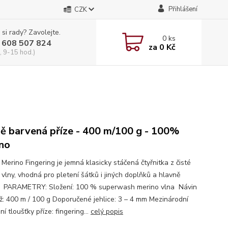
Přihlášení
CZK
 si rady? Zavolejte.
0
ks
 608 507 824
za
0 Kč
, 9-15 hod.)
ě barvená příze - 400 m/100 g - 100%
no
 Merino Fingering je jemná klasicky stáčená čtyřnitka z čisté
 vlny, vhodná pro pletení šátků i jiných doplňků a hlavně
. PARAMETRY: Složení: 100 % superwash merino vlna Návin
ž: 400 m / 100 g Doporučené jehlice: 3 – 4 mm Mezinárodní
í tloušťky příze: fingering...
celý popis