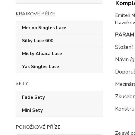
Komple
KRAJKOVÉ PŘÍZE
Emiteri
M
hlavně s
Merino Singles Lace
PARAM
Silky Lace 600
Složení:
Misty Alpaca Lace
Návin /g
Yak Singles Lace
Doporuč
SETY
Mezináro
Zkušební
Fade Sety
Konstru
Mini Sety
PONOŽKOVÉ PŘÍZE
Ze své p