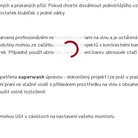
ných a prskaných přízí. Pokud chcete dosáhnout jednolitějšího vzh
statek klubíček z jedné várky.
barvena profesionálními netoxickými barvami na vlnu a je ustálená 
dstíny mohou ze začátku pouštět. U projektů s kontrastními bar
ek. Případně použít ubrousky na zachycení barev, ubrousek stač
 opatřena
superwash
úpravou - dokončený projekt lze prát v pr
ní praní ve vlažné vodě s přídavkem prostředku na vlnu s obsa
 sušit volně rozložené.
mohou lišit v závislosti na nastavení vašeho monitoru.