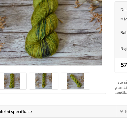
Dos
Měr
Bal
Nej
57
materiá
gramáž
tloušťk
etní specifikace