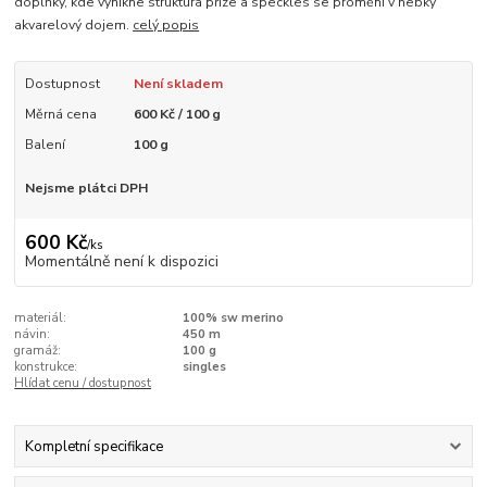
doplňky, kde vynikne struktura příze a speckles se promění v hebký
akvarelový dojem.
celý popis
Dostupnost
Není skladem
Měrná cena
600 Kč / 100 g
Balení
100 g
Nejsme plátci DPH
600 Kč
/
ks
Momentálně není k dispozici
materiál:
100% sw merino
návin:
450 m
gramáž:
100 g
konstrukce:
singles
Hlídat cenu / dostupnost
Kompletní specifikace