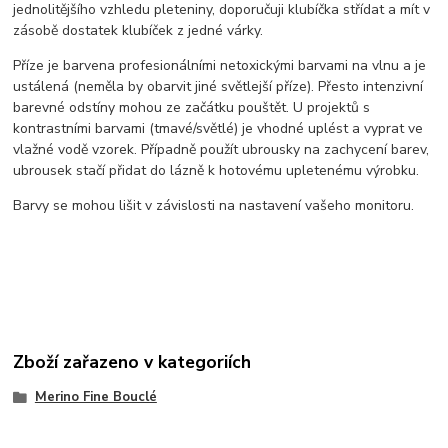
jednolitějšího vzhledu pleteniny, doporučuji klubíčka střídat a mít v
zásobě dostatek klubíček z jedné várky.
Příze je barvena profesionálními netoxickými barvami na vlnu a je
ustálená (neměla by obarvit jiné světlejší příze). Přesto intenzivní
barevné odstíny mohou ze začátku pouštět. U projektů s
kontrastními barvami (tmavé/světlé) je vhodné uplést a vyprat ve
vlažné vodě vzorek. Případně použít ubrousky na zachycení barev,
ubrousek stačí přidat do lázně k hotovému upletenému výrobku.
Barvy se mohou lišit v závislosti na nastavení vašeho monitoru.
Zboží zařazeno v kategoriích
Merino Fine Bouclé