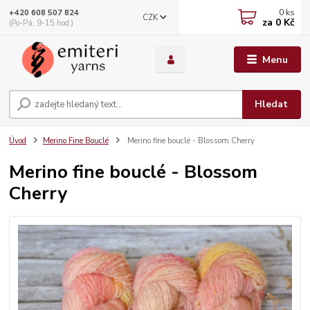
0
ks
+420 608 507 824
CZK
za
0 Kč
(Po-Pá, 9-15 hod.)
Menu
Hledat
Úvod
Merino Fine Bouclé
Merino fine bouclé - Blossom Cherry
Merino fine bouclé - Blossom
Cherry