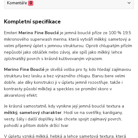
Komentáře
0
Kompletní specifikace
Emiteri
Merino Fine Bouclé
je jemná bouclé příze ze 100 % 19,5
mikronového superwash merina, která vytváří měkký, sametový a
velmi příjemný úplet s jemnou strukturou. Oproti chlupatým přízím
nepůsobí jako obláček nebo závoj, ale spíš jako měkký, lehce
zplstnatělý povrch s krásně kultivovaným výrazem.
Merino Fine Bouclé
je skvělá volba pro ty, kdo hledají zajímavou
strukturu bez lesku a bez výrazného chlupu. Barvu bere velmi
dobře, ale díky konstrukci ji v úpletu jemně rozostřuje, takže i
kontrasty působí měkčeji a speckles se promění skoro v
akvarelový efekt.
Je krásná samostatně, kdy vynikne její jemná bouclé textura a
měkký, sametový charakter
. Hodí se na svetříky, kardigany,
vesty, šály i další doplňky, kde chcete spojit zajímavý povrch,
pohodlí a přitom dobře držící tvar.
V úpletu vzniká měkká, hebká a lehce sametová textura, která