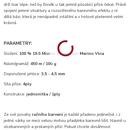
drží tvar lépe, než by člověk u tak jemně působící příze čekal. Právě
spojení jemné struktury a rozostřeného barevného efektu z ní
dělá bázi, která je nenápadně zvláštní a v hotové pletenině velmi
krásná.
PARAMETRY:
Složení:
100 % 19.5 Micron Superwash Merino Vlna
Návin/gramáž:
450 m / 100 g
Doporučené jehlice:
3,5 - 4,5 mm
Síla příze:
4ply
Konstrukce:
jednonitka / 1ply
Ze své povahy
ručního barvení
je každé přadeno jedinečné, i z
jedné várky se mezi sebou mohou přadýnka barevně lišit, hlavně u
vícebarevných a prskaných přízí. Pokud chcete dosáhnout