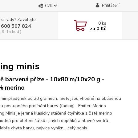
Přihlášení
CZK
 si rady? Zavolejte.
0
ks
 608 507 824
za
0 Kč
, 9-15 hod.)
ring minis
ě barvená příze - 10x80 m/10x20 g -
% merino
 minipřadýnek po 20 gramech. Sety jsou vhodné na oblíbenou
ku postupného prolínání barev (fading) Emiteri Merino
ng Minis je jemná klasicky stáčená čtyřnitka z čisté merino
hodná pro pletení šátků i jiných doplňků a hlavně svetrů.
obře chytá barvu, nejvíce vynikn...
celý popis