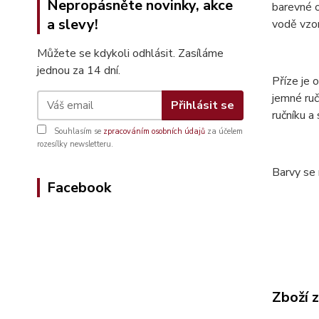
Nepropásněte novinky, akce
barevné o
a slevy!
vodě vzor
Můžete se kdykoli odhlásit. Zasíláme
jednou za 14 dní.
Příze je
jemné ruč
Přihlásit se
ručníku a
Souhlasím se
zpracováním osobních údajů
za účelem
rozesílky newsletteru.
Barvy se 
Facebook
Zboží 