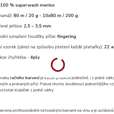
100 % superwash merino
gramáž:
80 m / 20 g - 10x80 m / 200 g
ené jehlice:
2,5 – 3,5 mm
dní označení tloušťky příze:
fingering
 vzorek (závisí na způsobu pletení každé pletařky):
22 a
ce: čtyřnitka -
4ply
ovahy
ručního barvení
je každé přadeno jedinečné, i z jedné vár
ných a prskaných přízí. Pokud chcete dosáhnout jednolitějšího vzh
statek klubíček z jedné várky.
barvena profesionálními netoxickými barvami na vlnu a je ustálená 