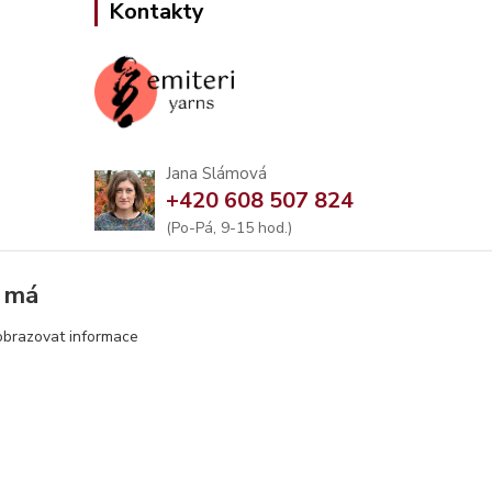
Kontakty
Jana Slámová
+420 608 507 824
(Po-Pá, 9-15 hod.)
info@emiteriyarns.cz
k má
obrazovat informace
Vytvořeno na
Eshop-rychle.cz