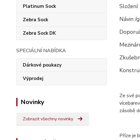
Složení:
Platinum Sock
Návin /
Zebra Sock
Doporuč
Zebra Sock DK
Mezináro
SPECIÁLNÍ NABÍDKA
Zkušební
Dárkové poukazy
Konstruk
Výprodej
Ze své p
Novinky
vícebarev
zásobě do
Zobrazit všechny novinky
Příze je 