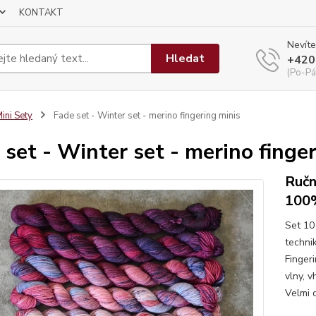
KONTAKT
Nevíte
Hledat
+420
(Po-Pá
ini Sety
Fade set - Winter set - merino fingering minis
 set - Winter set - merino finge
Ručn
100
Set 10
techni
Fingeri
vlny, v
Velmi d