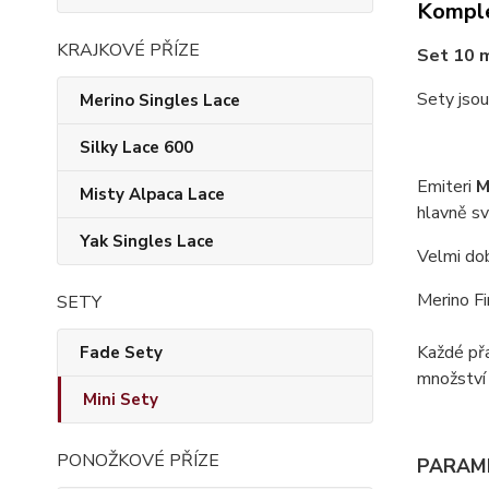
Komple
KRAJKOVÉ PŘÍZE
Set 10 
Sety jsou
Merino Singles Lace
Silky Lace 600
Emiteri
M
Misty Alpaca Lace
hlavně s
Yak Singles Lace
Velmi do
Merino Fi
SETY
Každé př
Fade Sety
množství 
Mini Sety
PONOŽKOVÉ PŘÍZE
PARAM