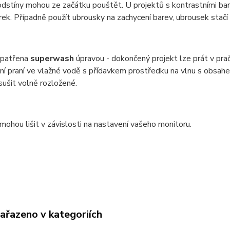
dstíny mohou ze začátku pouštět. U projektů s kontrastními bar
ek. Případně použít ubrousky na zachycení barev, ubrousek stač
 opatřena
superwash
úpravou - dokončený projekt lze prát v pr
ní praní ve vlažné vodě s přídavkem prostředku na vlnu s obsa
 sušit volně rozložené.
mohou lišit v závislosti na nastavení vašeho monitoru.
zařazeno v kategoriích