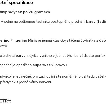
tní specifikace
minipřadýnek po 20 gramech.
 vhodné na oblíbenou techniku postupného prolínání barev
(fadi
erino Fingering Minis
je jemná klasicky stáčená čtyřnitka z čist
vetrů.
bře chytá
barvu,
nejvíce vynikne v jednolitých barvách, ale perfek
ngering je opatřeno
superwash
úpravou.
adýnko je jedinečné, pro zachování stejnoměrného vzhledu vašeh
přadýnek z jedné várky barvení.
ETRY: