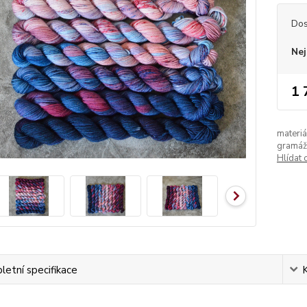
Dos
Nej
1 
materiá
gramáž
Hlídat 
etní specifikace