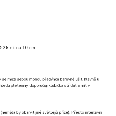
ž 26
ok na 10 cm
ky se mezi sebou mohou přadýnka barevně lišit, hlavně u
ledu pleteniny, doporučuji klubíčka střídat a mít v
(neměla by obarvit jiné světlejší příze). Přesto intenzivní