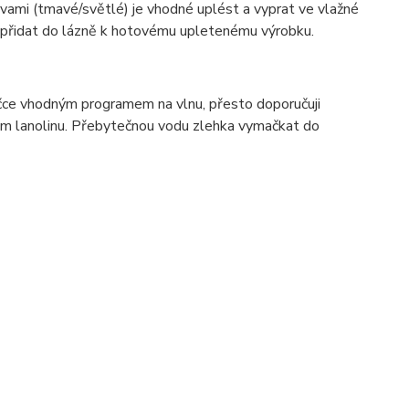
vami (tmavé/světlé) je vhodné uplést a vyprat ve vlažné
í přidat do lázně k hotovému upletenému výrobku.
ačce vhodným programem na vlnu, přesto doporučuji
hem lanolinu. Přebytečnou vodu zlehka vymačkat do