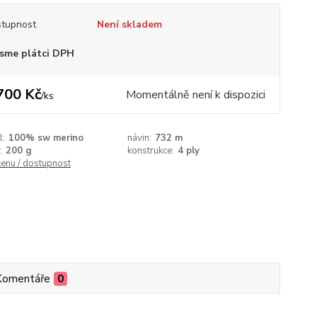
tupnost
Není skladem
sme plátci DPH
700 Kč
Momentálně není k dispozici
/
ks
l:
100% sw merino
návin:
732 m
:
200 g
konstrukce:
4 ply
cenu / dostupnost
Komentáře
0