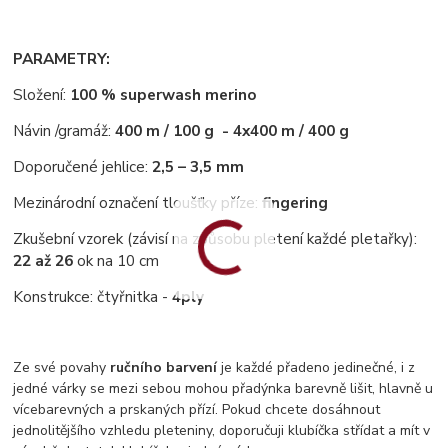
PARAMETRY:
Složení:
100 % superwash merino
Návin /gramáž:
400 m / 100 g - 4x400 m / 400 g
Doporučené jehlice:
2,5 – 3,5 mm
Mezinárodní označení tloušťky příze:
fingering
Zkušební vzorek (závisí na způsobu pletení každé pletařky):
22 až 26
ok na 10 cm
Konstrukce: čtyřnitka -
4ply
Ze své povahy
ručního barvení
je každé přadeno jedinečné, i z
jedné várky se mezi sebou mohou přadýnka barevně lišit, hlavně u
vícebarevných a prskaných přízí. Pokud chcete dosáhnout
jednolitějšího vzhledu pleteniny, doporučuji klubíčka střídat a mít v