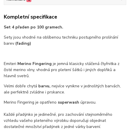
Kompletní specifikace
Set 4 přaden po 100 gramech.
Sety jsou vhodné na oblíbenou techniku postupného prolínání
barev
(fading)
Emiteri
Merino Fingering
je jemná klasicky stáčená čtyřnitka z
čisté merino vlny, vhodná pro pletení šátků i jiných doplňků a
hlavně svetrů.
Velmi dobře chytá
barvu,
nejvíce vynikne v jednolitých barvách,
ale perfektně zvládne i prskance.
Merino Fingering je opatřeno
superwash
úpravou.
Každé přadýnko je jedinečné, pro zachování stejnoměrného
vzhledu vašeho pleteného výrobku doporučuji objednat
dostatečné množství přadýnek z jedné várky barvení.