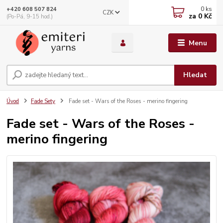
0
ks
+420 608 507 824
CZK
za
0 Kč
(Po-Pá, 9-15 hod.)
Menu
Hledat
Úvod
Fade Sety
Fade set - Wars of the Roses - merino fingering
Fade set - Wars of the Roses -
merino fingering