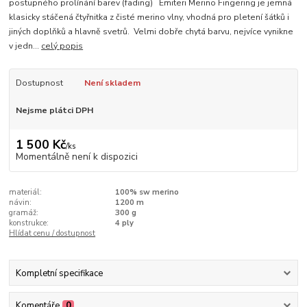
postupného prolínání barev (fading) Emiteri Merino Fingering je jemná
klasicky stáčená čtyřnitka z čisté merino vlny, vhodná pro pletení šátků i
jiných doplňků a hlavně svetrů. Velmi dobře chytá barvu, nejvíce vynikne
v jedn...
celý popis
Dostupnost
Není skladem
Nejsme plátci DPH
1 500 Kč
/
ks
Momentálně není k dispozici
materiál:
100% sw merino
návin:
1200 m
gramáž:
300 g
konstrukce:
4 ply
Hlídat cenu / dostupnost
Kompletní specifikace
Komentáře
0