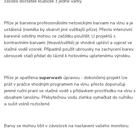
zásobě dostatek klubíček z jedné várky.
Příze je barvena profesionálními netoxickými barvami na vlnu a je
ustálená (neměla by obarvit jiné světlejší příze). Přesto intenzivní
barevné odstíny mohou ze začátku pouštět. U projektů s
kontrastními barvami (tmavé/světlé) je vhodné uplést a vyprat ve
vlažné vodě vzorek. Případně použít ubrousky na zachycení barev,
ubrousek stačí přidat do lázně k hotovému upletenému výrobku.
Příze je opatřena
superwash
úpravou - dokončený projekt lze
prát v pračce vhodným programem na vlnu, přesto doporučuji
jemné ruční praní ve vlažné vodě s přídavkem prostředku na vlnu s
obsahem lanolinu. Přebytečnou vodu zlehka vymačkat do ručníku
a sušit volně rozložené.
Barvy se mohou lišit v závislosti na nastavení vašeho monitoru.