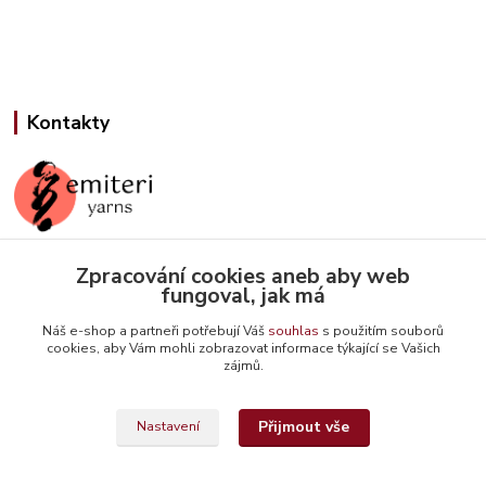
Kontakty
Zpracování cookies aneb aby web
Jana Slámová
fungoval, jak má
+420 608 507 824
(Po-Pá, 9-15 hod.)
Náš e-shop a partneři potřebují Váš
souhlas
s použitím souborů
cookies, aby Vám mohli zobrazovat informace týkající se Vašich
info@emiteriyarns.cz
zájmů.
Přijmout vše
Nastavení