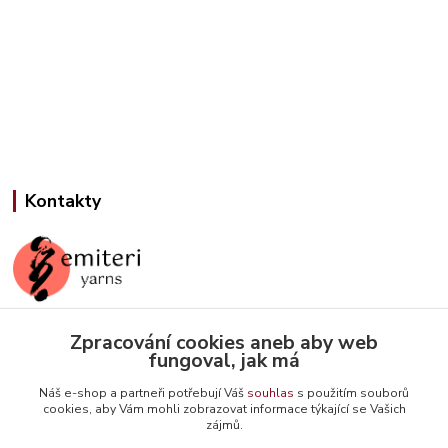
Kontakty
Zpracování cookies aneb aby web
Jana Slámová
fungoval, jak má
+420 608 507 824
(Po-Pá, 9-15 hod.)
Náš e-shop a partneři potřebují Váš
souhlas
s použitím souborů
cookies, aby Vám mohli zobrazovat informace týkající se Vašich
info@emiteriyarns.cz
zájmů.