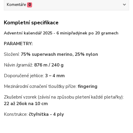
Komentáře
0
Kompletní specifikace
Adventní kalendář 2025 - 6 minipřadýnek po 20 gramech
PARAMETRY:
Složení:
75% superwash merino, 25% nylon
Návin /gramáž:
876 m / 240 g
Doporučené jehlice:
3 – 4 mm
Mezinárodní označení tloušťky příze:
fingering
Zkušební vzorek (závisí na způsobu pletení každé pletařky):
22 až 26
ok na 10 cm
Konstrukce:
čtyřnitka - 4 ply