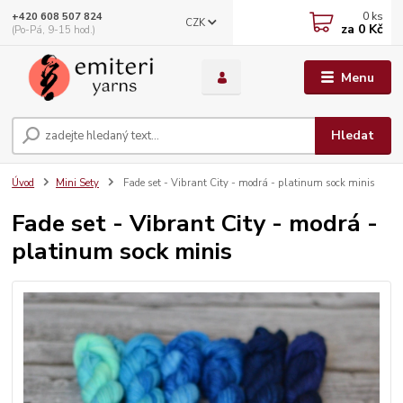
0
ks
+420 608 507 824
CZK
za
0 Kč
(Po-Pá, 9-15 hod.)
Menu
Hledat
Úvod
Mini Sety
Fade set - Vibrant City - modrá - platinum sock minis
Fade set - Vibrant City - modrá -
platinum sock minis