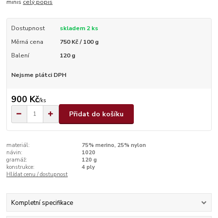
minis
celý popis
Dostupnost
skladem 2 ks
Měrná cena
750 Kč / 100 g
Balení
120 g
Nejsme plátci DPH
900 Kč
/
ks
Přidat do košíku
materiál:
75% merino, 25% nylon
návin:
1020
gramáž:
120 g
konstrukce:
4 ply
Hlídat cenu / dostupnost
Kompletní specifikace