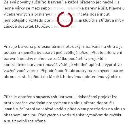
Ze své povahy
ručního barvení
je každé přadeno jedinečné, i z
jedné várky se mezi sebou mohou přadýnka barevně lišit, hlavně u
vícebarevných a prskaných přízí. Pokud chcete dosáhnout
jednolitějšího vzhledu pleteniny, doporučuji klubíčka střídat a mít v
zásobě dostatek klubíček z jedné várky.
Příze je barvena profesionálními netoxickými barvami na vlnu a je
ustálená (neměla by obarvit jiné světlejší příze). Přesto intenzivní
barevné odstíny mohou ze začátku pouštět. U projektů s
kontrastními barvami (tmavé/světlé) je vhodné uplést a vyprat ve
vlažné vodě vzorek. Případně použít ubrousky na zachycení barev,
ubrousek stačí přidat do lázně k hotovému upletenému výrobku.
Příze je opatřena
superwash
úpravou - dokončený projekt lze
prát v pračce vhodným programem na vlnu, přesto doporučuji
jemné ruční praní ve vlažné vodě s přídavkem prostředku na vlnu s
obsahem lanolinu. Přebytečnou vodu zlehka vymačkat do ručníku
a sušit volně rozložené.