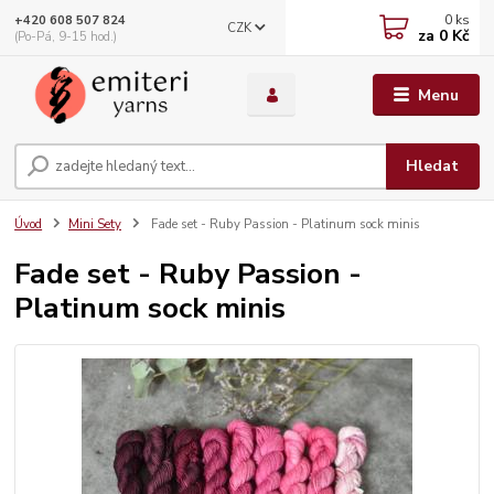
0
ks
+420 608 507 824
CZK
za
0 Kč
(Po-Pá, 9-15 hod.)
Menu
Hledat
Úvod
Mini Sety
Fade set - Ruby Passion - Platinum sock minis
Fade set - Ruby Passion -
Platinum sock minis