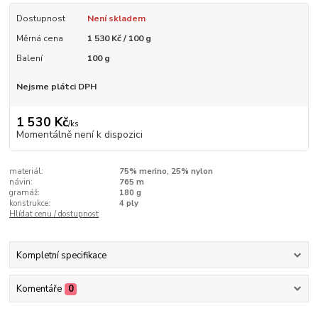
Dostupnost
Není skladem
Měrná cena
1 530 Kč / 100 g
Balení
100 g
Nejsme plátci DPH
1 530 Kč
/
ks
Momentálně není k dispozici
materiál:
75% merino, 25% nylon
návin:
765 m
gramáž:
180 g
konstrukce:
4 ply
Hlídat cenu / dostupnost
Kompletní specifikace
Komentáře
0