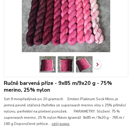
Ručně barvená příze - 9x85 m/9x20 g - 75%
merino, 25% nylon
Set 9 minipřadýnek po 20 gramech. Emiteri Platinum Sock Minis je
jemná pevně stáčená čtyřnitka ze superwash merino vlny s 25% příměsí
nylonu, perfektní na pletení ponožek. PARAMETRY: Složení: 75 %
superwash merino, 25 % nylon Návin /gramáž: 9x85 m / 9x20 g - 765 m /
180 g Doporučené jehlice...
celý popis