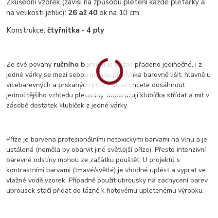
Zkušební vzorek (závisí na způsobu pletení každé pletařky a
na velikosti jehlic):
26
až 40
ok na 10 cm
Konstrukce:
čtyřnitka
-
4 ply
Ze své povahy
ručního barvení
je každé přadeno jedinečné, i z
jedné várky se mezi sebou mohou přadýnka barevně lišit, hlavně u
vícebarevných a prskaných přízí. Pokud chcete dosáhnout
jednolitějšího vzhledu pleteniny, doporučuji klubíčka střídat a mít v
zásobě dostatek klubíček z jedné várky.
Příze je barvena profesionálními netoxickými barvami na vlnu a je
ustálená (neměla by obarvit jiné světlejší příze). Přesto intenzivní
barevné odstíny mohou ze začátku pouštět. U projektů s
kontrastními barvami (tmavé/světlé) je vhodné uplést a vyprat ve
vlažné vodě vzorek. Případně použít ubrousky na zachycení barev,
ubrousek stačí přidat do lázně k hotovému upletenému výrobku.