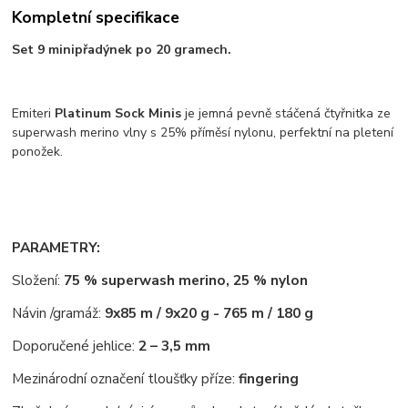
Kompletní specifikace
Set 9 minipřadýnek po 20 gramech.
Emiteri
Platinum Sock Minis
je jemná pevně stáčená čtyřnitka ze
superwash merino vlny s 25% příměsí nylonu, perfektní na pletení
ponožek.
PARAMETRY:
Složení:
75 % superwash merino, 25 % nylon
Návin /gramáž:
9x
85 m / 9x20 g - 765 m / 180 g
Doporučené jehlice:
2 – 3,5 mm
Mezinárodní označení tloušťky příze:
fingering