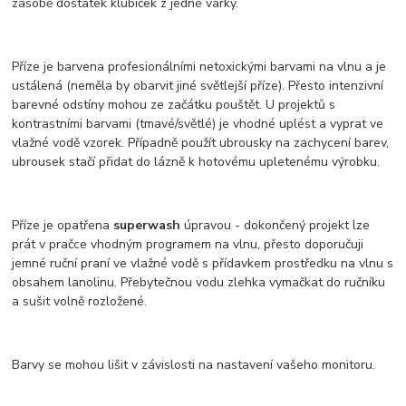
zásobě dostatek klubíček z jedné várky.
Příze je barvena profesionálními netoxickými barvami na vlnu a je
ustálená (neměla by obarvit jiné světlejší příze). Přesto intenzivní
barevné odstíny mohou ze začátku pouštět. U projektů s
kontrastními barvami (tmavé/světlé) je vhodné uplést a vyprat ve
vlažné vodě vzorek. Případně použít ubrousky na zachycení barev,
ubrousek stačí přidat do lázně k hotovému upletenému výrobku.
Příze je opatřena
superwash
úpravou - dokončený projekt lze
prát v pračce vhodným programem na vlnu, přesto doporučuji
jemné ruční praní ve vlažné vodě s přídavkem prostředku na vlnu s
obsahem lanolinu. Přebytečnou vodu zlehka vymačkat do ručníku
a sušit volně rozložené.
Barvy se mohou lišit v závislosti na nastavení vašeho monitoru.