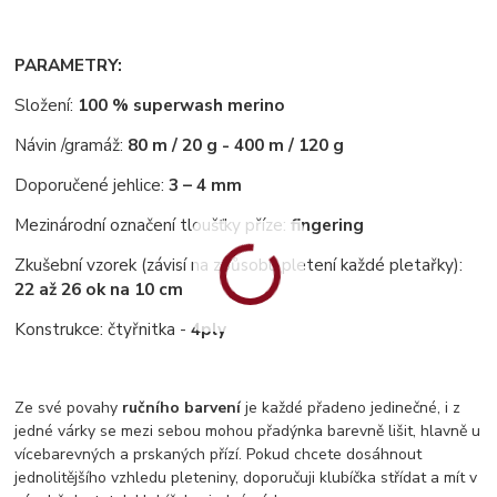
PARAMETRY:
Složení:
100 % superwash merino
Návin /gramáž:
80 m / 20 g - 400 m / 120 g
Doporučené jehlice:
3 – 4 mm
Mezinárodní označení tloušťky příze:
fingering
Zkušební vzorek (závisí na způsobu pletení každé pletařky):
22 až 26 ok na 10 cm
Konstrukce: čtyřnitka -
4ply
Ze své povahy
ručního barvení
je každé přadeno jedinečné, i z
jedné várky se mezi sebou mohou přadýnka barevně lišit, hlavně u
vícebarevných a prskaných přízí. Pokud chcete dosáhnout
jednolitějšího vzhledu pleteniny, doporučuji klubíčka střídat a mít v