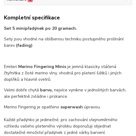
Kompletní specifikace
Set 5 minipřadýnek po 20 gramech.
Sety jsou vhodné na oblíbenou techniku postupného prolínání
barev
(fading)
Emiteri
Merino Fingering Minis
je jemná klasicky stáčená
čtyřnitka z čisté merino vlny, vhodná pro pletení šátků i jiných
doplňků a hlavně svetrů.
Velmi dobře chytá
barvu,
nejvíce vynikne v jednolitých barvách,
ale perfektně zvládne i prskance.
Merino Fingering je opatřeno
superwash
úpravou.
Každé přadýnko je jedinečné, pro zachování stejnoměrného
vzhledu vašeho pleteného výrobku doporučuji objednat
dostatečné množství přadýnek z jedné várky barvení.