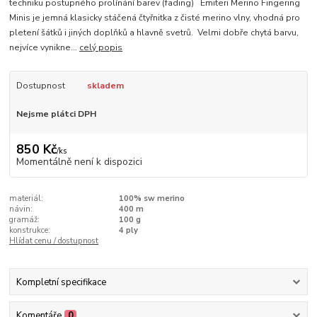
techniku postupného prolínání barev (fading) Emiteri Merino Fingering
Minis je jemná klasicky stáčená čtyřnitka z čisté merino vlny, vhodná pro
pletení šátků i jiných doplňků a hlavně svetrů. Velmi dobře chytá barvu,
nejvíce vynikne...
celý popis
Dostupnost
skladem
Nejsme plátci DPH
850 Kč
/
ks
Momentálně není k dispozici
materiál:
100% sw merino
návin:
400 m
gramáž:
100 g
konstrukce:
4 ply
Hlídat cenu / dostupnost
Kompletní specifikace
Komentáře
0