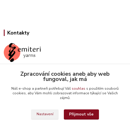
Kontakty
Zpracování cookies aneb aby web
Jana Slámová
fungoval, jak má
+420 608 507 824
(Po-Pá, 9-15 hod.)
Náš e-shop a partneři potřebují Váš
souhlas
s použitím souborů
cookies, aby Vám mohli zobrazovat informace týkající se Vašich
info@emiteriyarns.cz
zájmů.
Přijmout vše
Nastavení