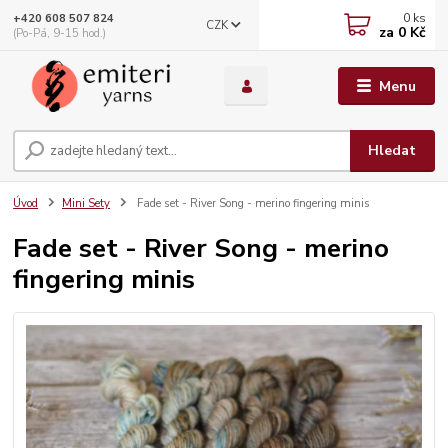
0
ks
+420 608 507 824
CZK
za
0 Kč
(Po-Pá, 9-15 hod.)
Menu
Hledat
Úvod
Mini Sety
Fade set - River Song - merino fingering minis
Fade set - River Song - merino
fingering minis