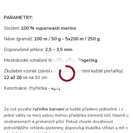
PARAMETRY:
Složení:
100 % superwash merino
Návin /gramáž:
200 m / 50 g - 5x200 m / 250 g
Doporučené jehlice:
2,5 – 3,5 mm
Mezinárodní označení tloušťky příze:
fingering
Zkušební vzorek (závisí na způsobu pletení každé pletařky):
22 až 26
ok na 10 cm
Konstrukce: čtyřnitka -
4ply
Ze své povahy
ručního barvení
je každé přadeno jedinečné, i z
jedné várky se mezi sebou mohou přadýnka barevně lišit, hlavně u
vícebarevných a prskaných přízí. Pokud chcete dosáhnout
jednolitějšího vzhledu pleteniny, doporučuji klubíčka střídat a mít v