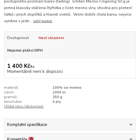
postupného prolínání barev (fading) Emiteri Merino Fingering 50 g je
jemná klasicky stáčená čtyřnitka z čisté merino vlny, vhodná pro pletení
šátků i jiných doplňků a hlavně svetrů. Velmi dobře chytá barvu, nejvíce
vynikne v jedn...
celý popis
Dostupnost
Není skladem
Nejsme plátci DPH
1 400 Kč
/
ks
Momentálně není k dispozici
materiál:
100% sw merino
návin:
1000 m
gramáž:
250 g
konstrukce:
4 ply
Hlídat cenu / dostupnost
Kompletní specifikace
Komentáře
0