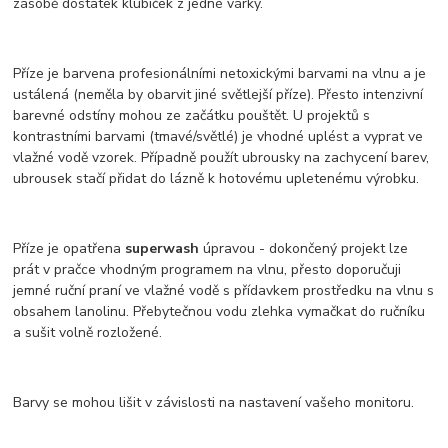
zásobě dostatek klubíček z jedné várky.
Příze je barvena profesionálními netoxickými barvami na vlnu a je
ustálená (neměla by obarvit jiné světlejší příze). Přesto intenzivní
barevné odstíny mohou ze začátku pouštět. U projektů s
kontrastními barvami (tmavé/světlé) je vhodné uplést a vyprat ve
vlažné vodě vzorek. Případně použít ubrousky na zachycení barev,
ubrousek stačí přidat do lázně k hotovému upletenému výrobku.
Příze je opatřena
superwash
úpravou - dokončený projekt lze
prát v pračce vhodným programem na vlnu, přesto doporučuji
jemné ruční praní ve vlažné vodě s přídavkem prostředku na vlnu s
obsahem lanolinu. Přebytečnou vodu zlehka vymačkat do ručníku
a sušit volně rozložené.
Barvy se mohou lišit v závislosti na nastavení vašeho monitoru.