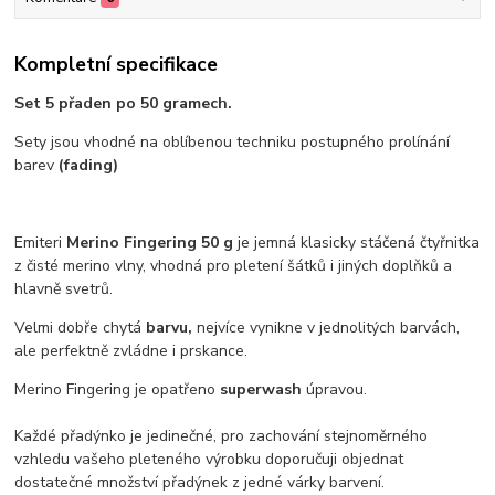
Kompletní specifikace
Set 5 přaden po 50 gramech.
Sety jsou vhodné na oblíbenou techniku postupného prolínání
barev
(fading)
Emiteri
Merino Fingering 50 g
je jemná klasicky stáčená čtyřnitka
z čisté merino vlny, vhodná pro pletení šátků i jiných doplňků a
hlavně svetrů.
Velmi dobře chytá
barvu,
nejvíce vynikne v jednolitých barvách,
ale perfektně zvládne i prskance.
Merino Fingering je opatřeno
superwash
úpravou.
Každé přadýnko je jedinečné, pro zachování stejnoměrného
vzhledu vašeho pleteného výrobku doporučuji objednat
dostatečné množství přadýnek z jedné várky barvení.