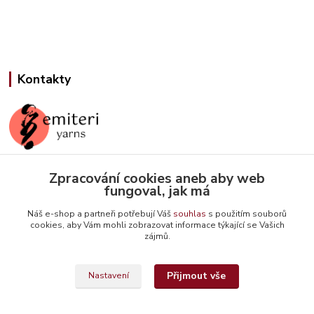
Kontakty
Zpracování cookies aneb aby web
Jana Slámová
fungoval, jak má
+420 608 507 824
(Po-Pá, 9-15 hod.)
Náš e-shop a partneři potřebují Váš
souhlas
s použitím souborů
cookies, aby Vám mohli zobrazovat informace týkající se Vašich
info@emiteriyarns.cz
zájmů.
Přijmout vše
Nastavení