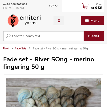
0
ks
+420 608 507 824
CZK
za
0 Kč
(Po-Pá, 9-15 hod.)
Menu
Hledat
Úvod
Fade Sety
Fade set - River SOng - merino fingering 50 g
Fade set - River SOng - merino
fingering 50 g