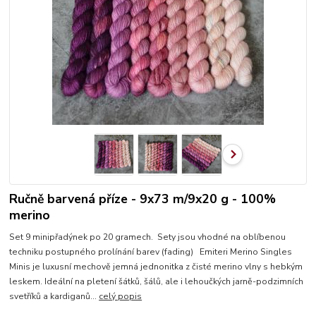
Ručně barvená příze - 9x73 m/9x20 g - 100%
merino
Set 9 minipřadýnek po 20 gramech. Sety jsou vhodné na oblíbenou
techniku postupného prolínání barev (fading) Emiteri Merino Singles
Minis je luxusní mechově jemná jednonitka z čisté merino vlny s hebkým
leskem. Ideální na pletení šátků, šálů, ale i lehoučkých jarně-podzimních
svetříků a kardiganů...
celý popis