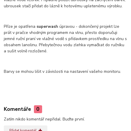
ubrousek stačí přidat do lázně k hotovému upletenému výrobku.
Příze je opatřena
superwash
úpravou - dokončený projekt lze
prát v pračce vhodným programem na vlnu, přesto doporučuji
jemné ruční praní ve vlažné vodě s přídavkem prostředku na vlnu s
obsahem lanolinu. Přebytečnou vodu zlehka vymačkat do ručníku
a sušit volně rozložené.
Barvy se mohou lišit v závislosti na nastavení vašeho monitoru.
Komentáře
0
Zatím nikdo komentář nepřidal. Buďte první.
Přidat komentář