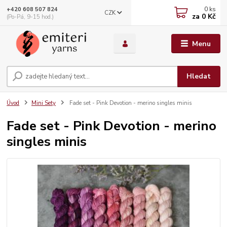
0
ks
+420 608 507 824
CZK
za
0 Kč
(Po-Pá, 9-15 hod.)
Menu
Hledat
Úvod
Mini Sety
Fade set - Pink Devotion - merino singles minis
Fade set - Pink Devotion - merino
singles minis