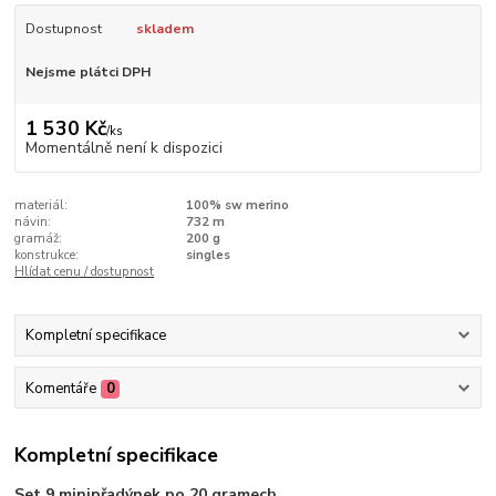
Dostupnost
skladem
Nejsme plátci DPH
1 530 Kč
/
ks
Momentálně není k dispozici
materiál:
100% sw merino
návin:
732 m
gramáž:
200 g
konstrukce:
singles
Hlídat cenu / dostupnost
Kompletní specifikace
Komentáře
0
Kompletní specifikace
Set 9 minipřadýnek po 20 gramech.