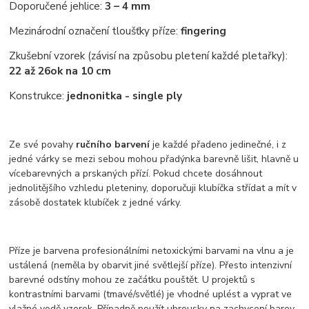
Doporučené jehlice:
3 – 4 mm
Mezinárodní označení tloušťky příze:
fingering
Zkušební vzorek (závisí na způsobu pletení každé pletařky):
22 až 26
ok na 10 cm
Konstrukce:
jednonitka - single ply
Ze své povahy
ručního barvení
je každé přadeno jedinečné, i z
jedné várky se mezi sebou mohou přadýnka barevně lišit, hlavně u
vícebarevných a prskaných přízí. Pokud chcete dosáhnout
jednolitějšího vzhledu pleteniny, doporučuji klubíčka střídat a mít v
zásobě dostatek klubíček z jedné várky.
Příze je barvena profesionálními netoxickými barvami na vlnu a je
ustálená (neměla by obarvit jiné světlejší příze). Přesto intenzivní
barevné odstíny mohou ze začátku pouštět. U projektů s
kontrastními barvami (tmavé/světlé) je vhodné uplést a vyprat ve
vlažné vodě vzorek. Případně použít ubrousky na zachycení barev,