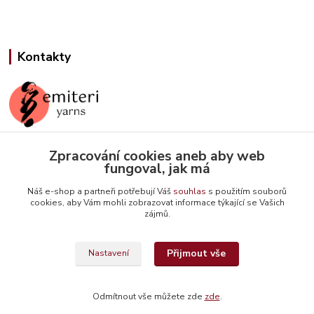
Kontakty
Zpracování cookies aneb aby web
Jana Slámová
fungoval, jak má
+420 608 507 824
(Po-Pá, 9-15 hod.)
Náš e-shop a partneři potřebují Váš
souhlas
s použitím souborů
cookies, aby Vám mohli zobrazovat informace týkající se Vašich
info@emiteriyarns.cz
zájmů.
Přijmout vše
Nastavení
Odmítnout vše můžete zde
zde
.
Vytvořeno na
Eshop-rychle.cz