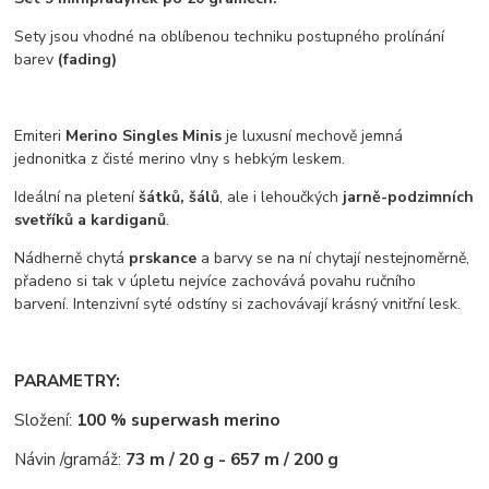
Sety jsou vhodné na oblíbenou techniku postupného prolínání
barev
(fading)
Emiteri
Merino Singles Minis
je luxusní
mechově jemná
jednonitka z čisté merino vlny s hebkým leskem.
Ideální na pletení
šátků, šálů
, ale i lehoučkých
jarně-podzimních
svetříků a kardiganů
.
Nádherně chytá
prskance
a barvy se na ní chytají nestejnoměrně,
přadeno si tak v úpletu nejvíce zachovává povahu ručního
barvení. Intenzivní syté odstíny si zachovávají krásný vnitřní lesk.
PARAMETRY:
Složení:
100 % superwash merino
Návin /gramáž:
73 m / 20 g - 657 m / 200 g