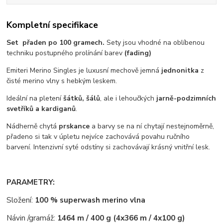
Kompletní specifikace
Set přaden po 100 gramech.
Sety jsou vhodné na oblíbenou
techniku postupného prolínání barev
(fading)
Emiteri Merino Singles je luxusní mechově jemná
jednonitka
z
čisté merino vlny s hebkým leskem.
Ideální na pletení
šátků, šálů
, ale i lehoučkých
jarně-podzimních
svetříků a kardiganů
.
Nádherně chytá
prskance
a barvy se na ní chytají nestejnoměrně,
přadeno si tak v úpletu nejvíce zachovává povahu ručního
barvení. Intenzivní syté odstíny si zachovávají krásný vnitřní lesk.
PARAMETRY:
Složení:
100 % superwash merino vlna
Návin /gramáž:
1464 m / 400 g (4x366 m / 4x100 g)