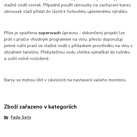
vlažné vodě vzorek. Případně použít ubrousky na zachycení barev,
ubrousek stačí přidat do lázně k hotovému upletenému výrobku.
Příze je opatřena
superwash
úpravou - dokončený projekt lze
prát v pračce vhodným programem na vlnu, přesto doporučuji
jemné ruční praní ve vlažné vodě s přídavkem prostředku na vlnu s
obsahem lanolinu. Přebytečnou vodu zlehka vymačkat do ručníku
a sušit volně rozložené.
Barvy se mohou lišit v závislosti na nastavení vašeho monitoru.
Zboží zařazeno v kategoriích
Fade Sety