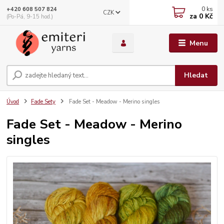
0
ks
+420 608 507 824
CZK
za
0 Kč
(Po-Pá, 9-15 hod.)
Menu
Hledat
Úvod
Fade Sety
Fade Set - Meadow - Merino singles
Fade Set - Meadow - Merino
singles