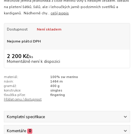
mechově jemná jednonitka z čisté merino vlny s hebkým leskem. Ideální
na pletení šátků, šálů, ale i lehoučkých jarně-podzimních svetříků a
kardiganů. Nádherně chy...
celý popis
Dostupnost
Není skladem
Nejsme plátci DPH
2 200 Kč
/
ks
Momentálně není k dispozici
materiál:
100% sw merino
návin:
1464 m
gramáž:
400 g
konstrukce:
singles
tloušťka příze:
fingering
Hlídat cenu / dostupnost
Kompletní specifikace
Komentáře
0