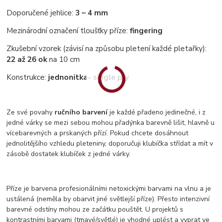
Doporučené jehlice:
3 – 4 mm
Mezinárodní označení tloušťky příze:
fingering
Zkušební vzorek (závisí na způsobu pletení každé pletařky):
22 až 26 ok
na 10 cm
Konstrukce:
jednonitka
- single ply
Ze své povahy
ručního barvení
je každé přadeno jedinečné, i z
jedné várky se mezi sebou mohou přadýnka barevně lišit, hlavně u
vícebarevných a prskaných přízí. Pokud chcete dosáhnout
jednolitějšího vzhledu pleteniny, doporučuji klubíčka střídat a mít v
zásobě dostatek klubíček z jedné várky.
Příze je barvena profesionálními netoxickými barvami na vlnu a je
ustálená (neměla by obarvit jiné světlejší příze). Přesto intenzivní
barevné odstíny mohou ze začátku pouštět. U projektů s
kontrastními barvami (tmavé/světlé) je vhodné uplést a vyprat ve