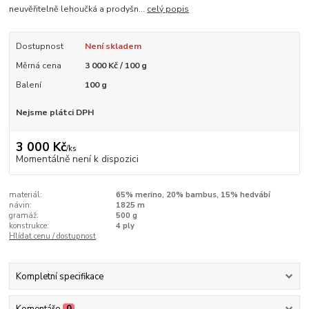
neuvěřitelně lehoučká a prodyšn...
celý popis
Dostupnost
Není skladem
Měrná cena
3 000 Kč / 100 g
Balení
100 g
Nejsme plátci DPH
3 000 Kč
/
ks
Momentálně není k dispozici
materiál:
65% merino, 20% bambus, 15% hedvábí
návin:
1825 m
gramáž:
500 g
konstrukce:
4 ply
Hlídat cenu / dostupnost
Kompletní specifikace