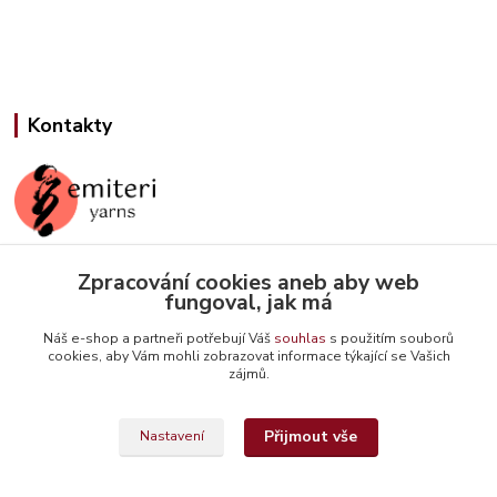
Kontakty
Zpracování cookies aneb aby web
Jana Slámová
fungoval, jak má
+420 608 507 824
(Po-Pá, 9-15 hod.)
Náš e-shop a partneři potřebují Váš
souhlas
s použitím souborů
cookies, aby Vám mohli zobrazovat informace týkající se Vašich
info@emiteriyarns.cz
zájmů.
Přijmout vše
Nastavení