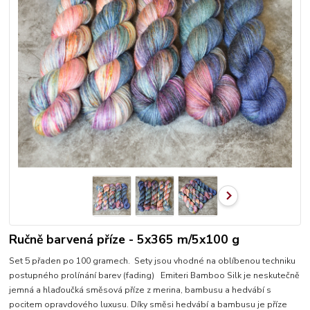
Ručně barvená příze - 5x365 m/5x100 g
Set 5 přaden po 100 gramech. Sety jsou vhodné na oblíbenou techniku
postupného prolínání barev (fading) Emiteri Bamboo Silk je neskutečně
jemná a hlaďoučká směsová příze z merina, bambusu a hedvábí s
pocitem opravdového luxusu. Díky směsi hedvábí a bambusu je příze