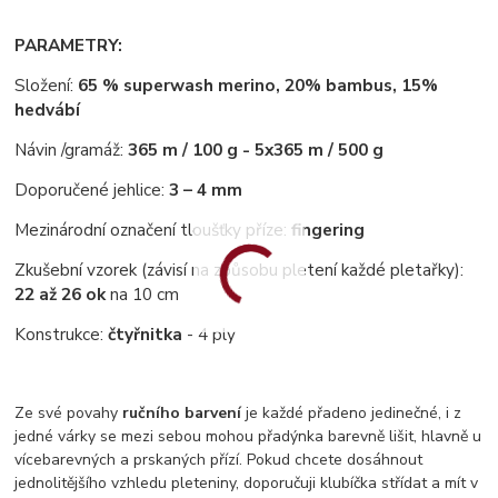
PARAMETRY:
Složení:
65 % superwash merino, 20% bambus, 15%
hedvábí
Návin /gramáž:
365 m / 100 g - 5x365 m / 500 g
Doporučené jehlice:
3 – 4 mm
Mezinárodní označení tloušťky příze:
fingering
Zkušební vzorek (závisí na způsobu pletení každé pletařky):
22 až 26 ok
na 10 cm
Konstrukce:
čtyřnitka
- 4 ply
Ze své povahy
ručního barvení
je každé přadeno jedinečné, i z
jedné várky se mezi sebou mohou přadýnka barevně lišit, hlavně u
vícebarevných a prskaných přízí. Pokud chcete dosáhnout
jednolitějšího vzhledu pleteniny, doporučuji klubíčka střídat a mít v