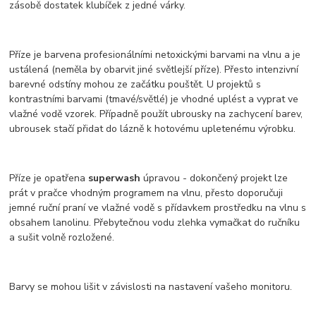
zásobě dostatek klubíček z jedné várky.
Příze je barvena profesionálními netoxickými barvami na vlnu a je
ustálená (neměla by obarvit jiné světlejší příze). Přesto intenzivní
barevné odstíny mohou ze začátku pouštět. U projektů s
kontrastními barvami (tmavé/světlé) je vhodné uplést a vyprat ve
vlažné vodě vzorek. Případně použít ubrousky na zachycení barev,
ubrousek stačí přidat do lázně k hotovému upletenému výrobku.
Příze je opatřena
superwash
úpravou - dokončený projekt lze
prát v pračce vhodným programem na vlnu, přesto doporučuji
jemné ruční praní ve vlažné vodě s přídavkem prostředku na vlnu s
obsahem lanolinu. Přebytečnou vodu zlehka vymačkat do ručníku
a sušit volně rozložené.
Barvy se mohou lišit v závislosti na nastavení vašeho monitoru.