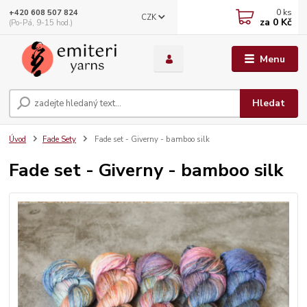
0
ks
+420 608 507 824
CZK
za
0 Kč
(Po-Pá, 9-15 hod.)
Menu
Hledat
Úvod
Fade Sety
Fade set - Giverny - bamboo silk
Fade set - Giverny - bamboo silk