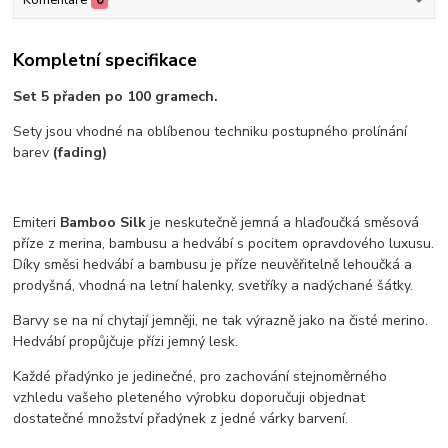
Komentáře
0
Kompletní specifikace
Set 5 přaden po 100 gramech.
Sety jsou vhodné na oblíbenou techniku postupného prolínání
barev
(fading)
Emiteri
Bamboo Silk
je neskutečně jemná a hlaďoučká směsová
příze z merina, bambusu a hedvábí s pocitem opravdového luxusu.
Díky směsi hedvábí a bambusu je příze neuvěřitelně lehoučká a
prodyšná, vhodná na letní halenky, svetříky a nadýchané šátky.
Barvy se na ní chytají jemněji, ne tak výrazně jako na čisté merino.
Hedvábí propůjčuje přízi jemný lesk.
Každé přadýnko je jedinečné, pro zachování stejnoměrného
vzhledu vašeho pleteného výrobku doporučuji objednat
dostatečné množství přadýnek z jedné várky barvení.