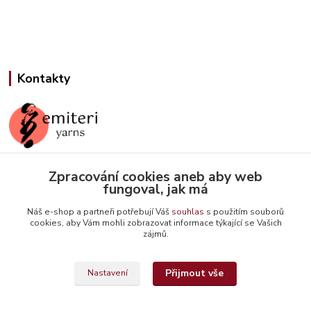
Kontakty
Zpracování cookies aneb aby web
Jana Slámová
fungoval, jak má
+420 608 507 824
(Po-Pá, 9-15 hod.)
Náš e-shop a partneři potřebují Váš
souhlas
s použitím souborů
cookies, aby Vám mohli zobrazovat informace týkající se Vašich
info@emiteriyarns.cz
zájmů.
Přijmout vše
Nastavení