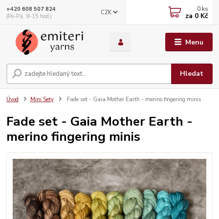
0
ks
+420 608 507 824
CZK
za
0 Kč
(Po-Pá, 9-15 hod.)
Menu
Hledat
Úvod
Mini Sety
Fade set - Gaia Mother Earth - merino fingering minis
Fade set - Gaia Mother Earth -
merino fingering minis