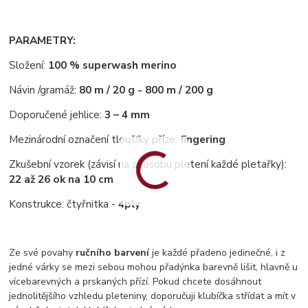
PARAMETRY:
Složení:
100 % superwash merino
Návin /gramáž:
80 m / 20 g - 800 m / 200 g
Doporučené jehlice:
3 – 4 mm
Mezinárodní označení tloušťky příze:
fingering
Zkušební vzorek (závisí na způsobu pletení každé pletařky):
22 až 26 ok na 10 cm
Konstrukce: čtyřnitka -
4ply
Ze své povahy
ručního barvení
je každé přadeno jedinečné, i z
jedné várky se mezi sebou mohou přadýnka barevně lišit, hlavně u
vícebarevných a prskaných přízí. Pokud chcete dosáhnout
jednolitějšího vzhledu pleteniny, doporučuji klubíčka střídat a mít v