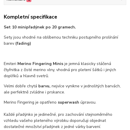
Kompletní specifikace
Set 10 minipřadýnek po 20 gramech.
Sety jsou vhodné na oblíbenou techniku postupného prolínání
barev
(fading)
Emiteri
Merino Fingering Minis
je jemná klasicky stáčená
čtyřnitka z čisté merino vlny, vhodná pro pletení šátků i jiných
doplňků a hlavně svetrů.
Velmi dobře chytá
barvu,
nejvíce vynikne v jednolitých barvách,
ale perfektně zvládne i prskance.
Merino Fingering je opatřeno
superwash
úpravou.
Každé přadýnko je jedinečné, pro zachování stejnoměrného
vzhledu vašeho pleteného výrobku doporučuji objednat
dostatečné množství přadýnek z jedné várky barvení.