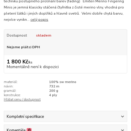
techniku postupného prolínání barev (fading) Emiteri Merino Fingering
Minis je jemná klasicky stáčená čtyřnitka z čisté merino vlny, vhodná pro
pletení šátků i jiných doplňků a hlavně svetrů. Velmi dobře chytá barvu,
nejvíce vynikn...
celý popis
Dostupnost
skladem
Nejsme plátci DPH
1 800 Kč
/
ks
Momentálně není k dispozici
materiál:
100% sw merino
návin:
732 m
gramáž:
200 g
konstrukce:
4 ply
Hlídat cenu / dostupnost
Kompletní specifikace
Komentáře
0