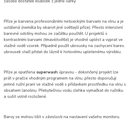
zásobě dostatek klubíček z jedné várky.
Příze je barvena profesionálními netoxickými barvami na vlnu a je
ustálená (neměla by obarvit jiné světlejší příze). Přesto intenzivní
barevné odstíny mohou ze začátku pouštět. U projektů s
kontrastními barvami (tmavé/světlé) je vhodné uplést a vyprat ve
vlažné vodě vzorek. Případně použít ubrousky na zachycení barev,
ubrousek stačí přidat do lázně k hotovému upletenému výrobku.
Příze je opatřena
superwash
úpravou - dokončený projekt lze
prát v pračce vhodným programem na vlnu, přesto doporučuji
jemné ruční praní ve vlažné vodě s přídavkem prostředku na vlnu s
obsahem lanolinu. Přebytečnou vodu zlehka vymačkat do ručníku
a sušit volně rozložené.
Barvy se mohou lišit v závislosti na nastavení vašeho monitoru.