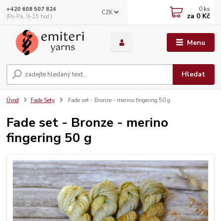
0
ks
+420 608 507 824
CZK
za
0 Kč
(Po-Pá, 9-15 hod.)
Menu
Hledat
Úvod
Fade Sety
Fade set - Bronze - merino fingering 50 g
Fade set - Bronze - merino
fingering 50 g