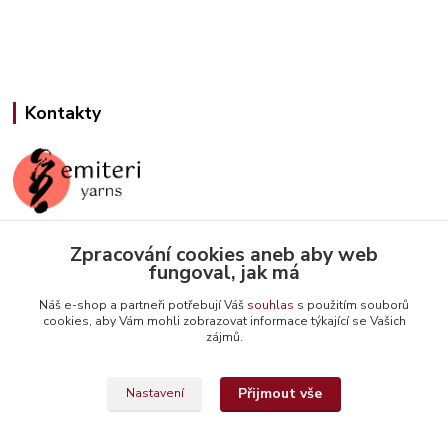
Kontakty
Zpracování cookies aneb aby web
Jana Slámová
fungoval, jak má
+420 608 507 824
(Po-Pá, 9-15 hod.)
Náš e-shop a partneři potřebují Váš
souhlas
s použitím souborů
cookies, aby Vám mohli zobrazovat informace týkající se Vašich
info@emiteriyarns.cz
zájmů.
Přijmout vše
Nastavení