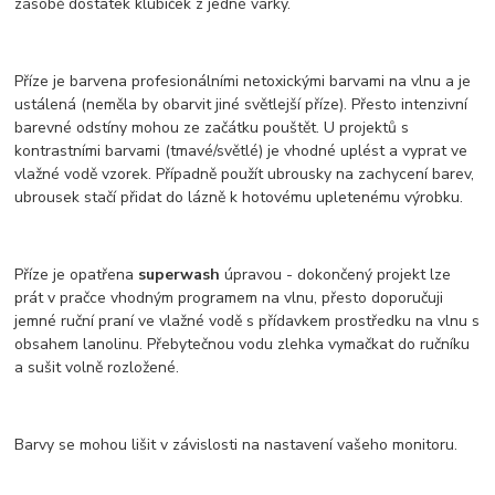
zásobě dostatek klubíček z jedné várky.
Příze je barvena profesionálními netoxickými barvami na vlnu a je
ustálená (neměla by obarvit jiné světlejší příze). Přesto intenzivní
barevné odstíny mohou ze začátku pouštět. U projektů s
kontrastními barvami (tmavé/světlé) je vhodné uplést a vyprat ve
vlažné vodě vzorek. Případně použít ubrousky na zachycení barev,
ubrousek stačí přidat do lázně k hotovému upletenému výrobku.
Příze je opatřena
superwash
úpravou - dokončený projekt lze
prát v pračce vhodným programem na vlnu, přesto doporučuji
jemné ruční praní ve vlažné vodě s přídavkem prostředku na vlnu s
obsahem lanolinu. Přebytečnou vodu zlehka vymačkat do ručníku
a sušit volně rozložené.
Barvy se mohou lišit v závislosti na nastavení vašeho monitoru.