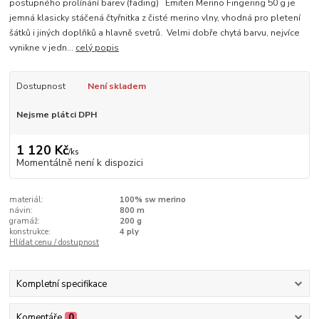
postupného prolínání barev (fading) Emiteri Merino Fingering 50 g je
jemná klasicky stáčená čtyřnitka z čisté merino vlny, vhodná pro pletení
šátků i jiných doplňků a hlavně svetrů. Velmi dobře chytá barvu, nejvíce
vynikne v jedn...
celý popis
Dostupnost
Není skladem
Nejsme plátci DPH
1 120 Kč
/
ks
Momentálně není k dispozici
materiál:
100% sw merino
návin:
800 m
gramáž:
200 g
konstrukce:
4 ply
Hlídat cenu / dostupnost
Kompletní specifikace
Komentáře
0