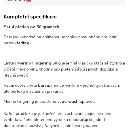
Kompletní specifikace
Set 4 přaden po 50 gramech.
Sety jsou vhodné na oblíbenou techniku postupného prolínání
barev
(fading)
Emiteri
Merino Fingering 50 g
je jemná klasicky stáčená čtyřnitka
z čisté merino vlny, vhodná pro pletení šátků i jiných doplňků a
hlavně svetrů.
Velmi dobře chytá
barvu,
nejvíce vynikne v jednolitých barvách,
ale perfektně zvládne i prskance.
Merino Fingering je opatřeno
superwash
úpravou.
Každé přadýnko je jedinečné, pro zachování stejnoměrného
vzhledu vašeho pleteného výrobku doporučuji objednat
dostatečné množství přadýnek z jedné várky barvení.