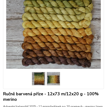
Ručně barvená příze - 12x73 m/12x20 g - 100%
merino
Adventní kalendář 2025 - 12 minipřadýnek po 20 gramech - merino linen