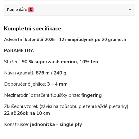
Komentáře
0
Kompletní specifikace
Adventní kalendář 2025 - 12 minipřadýnek po 20 gramech
PARAMETRY:
Složení:
90 % superwash merino, 10% len
Návin /gramáž:
876
m / 240 g
Doporučené jehlice:
3 – 4 mm
Mezinárodní označení tloušťky příze:
fingering
Zkušební vzorek (závisí na způsobu pletení každé pletařky):
22 až 26
ok na 10 cm
Konstrukce:
jednonitka - single ply