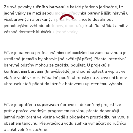
Ze své povahy
ručního barvení
je každé přadeno jedinečné, i z
jedné várky se mezi sebou mohou přadýnka barevně lišit, hlavně u
vícebarevných a prskaných přízí. Pokud chcete dosáhnout
jednolitějšího vzhledu pleteniny, doporučuji klubíčka střídat a mít v
zásobě dostatek klubíček z jedné várky.
Příze je barvena profesionálními netoxickými barvami na vlnu a je
ustálená (neměla by obarvit jiné světlejší příze). Přesto intenzivní
barevné odstíny mohou ze začátku pouštět. U projektů s
kontrastními barvami (tmavé/světlé) je vhodné uplést a vyprat ve
vlažné vodě vzorek. Případně použít ubrousky na zachycení barev,
ubrousek stačí přidat do lázně k hotovému upletenému výrobku.
Příze je opatřena
superwash
úpravou - dokončený projekt lze
prát v pračce vhodným programem na vlnu, přesto doporučuji
jemné ruční praní ve vlažné vodě s přídavkem prostředku na vlnu s
obsahem lanolinu. Přebytečnou vodu zlehka vymačkat do ručníku
a sušit volně rozložené.