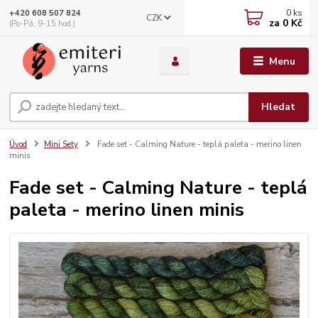
0
ks
+420 608 507 824
CZK
za
0 Kč
(Po-Pá, 9-15 hod.)
Menu
Hledat
Úvod
Mini Sety
Fade set - Calming Nature - teplá paleta - merino linen
minis
Fade set - Calming Nature - teplá
paleta - merino linen minis