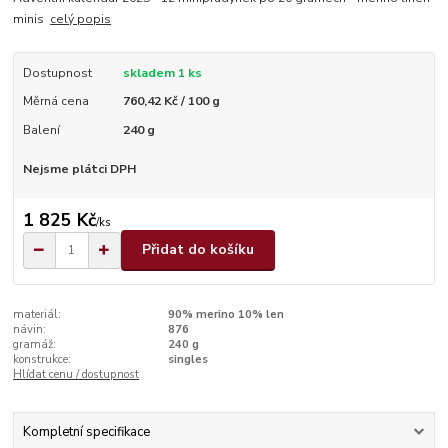
minis
celý popis
Dostupnost
skladem 1 ks
Měrná cena
760,42 Kč / 100 g
Balení
240 g
Nejsme plátci DPH
1 825 Kč
/
ks
Přidat do košíku
materiál:
90% merino 10% len
návin:
876
gramáž:
240 g
konstrukce:
singles
Hlídat cenu / dostupnost
Kompletní specifikace