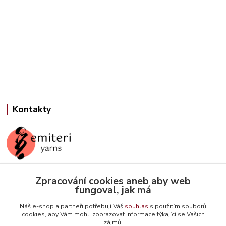
Kontakty
Jana Slámová
Zpracování cookies aneb aby web
+420 608 507 824
fungoval, jak má
(Po-Pá, 9-15 hod.)
Náš e-shop a partneři potřebují Váš
souhlas
s použitím souborů
cookies, aby Vám mohli zobrazovat informace týkající se Vašich
info@emiteriyarns.cz
zájmů.