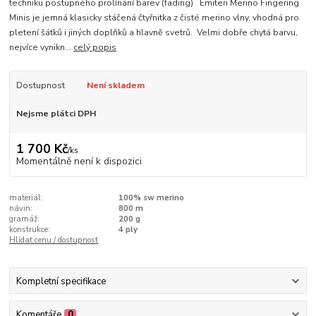
techniku postupného prolínání barev (fading) Emiteri Merino Fingering
Minis je jemná klasicky stáčená čtyřnitka z čisté merino vlny, vhodná pro
pletení šátků i jiných doplňků a hlavně svetrů. Velmi dobře chytá barvu,
nejvíce vynikn...
celý popis
Dostupnost
Není skladem
Nejsme plátci DPH
1 700 Kč
/
ks
Momentálně není k dispozici
materiál:
100% sw merino
návin:
800 m
gramáž:
200 g
konstrukce:
4 ply
Hlídat cenu / dostupnost
Kompletní specifikace
Komentáře
0