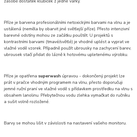
zásobě dostatek klubíček z jedné várky.
Příze je barvena profesionálními netoxickými barvami na vlnu a je
ustálená (neměla by obarvit jiné světlejší příze). Přesto intenzivní
barevné odstíny mohou ze začátku pouštět. U projektů s
kontrastními barvami (tmavé/světlé) je vhodné uplést a vyprat ve
vlažné vodě vzorek. Případně použít ubrousky na zachycení barev,
ubrousek stačí přidat do lázně k hotovému upletenému výrobku.
Příze je opatřena
superwash
úpravou - dokončený projekt lze
prát v pračce vhodným programem na vlnu, přesto doporučuji
jemné ruční praní ve vlažné vodě s přídavkem prostředku na vlnu s
obsahem lanolinu. Přebytečnou vodu zlehka vymačkat do ručníku
a sušit volně rozložené.
Barvy se mohou lišit v závislosti na nastavení vašeho monitoru.