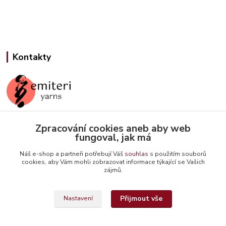
Kontakty
Zpracování cookies aneb aby web
Jana Slámová
fungoval, jak má
+420 608 507 824
(Po-Pá, 9-15 hod.)
Náš e-shop a partneři potřebují Váš
souhlas
s použitím souborů
cookies, aby Vám mohli zobrazovat informace týkající se Vašich
info@emiteriyarns.cz
zájmů.
Přijmout vše
Nastavení