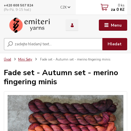
0
ks
+420 608 507 824
CZK
za
0 Kč
(Po-Pá, 9-15 hod.)
Menu
Hledat
Úvod
Mini Sety
Fade set - Autumn set - merino fingering minis
Fade set - Autumn set - merino
fingering minis