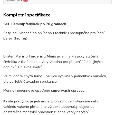
Kompletní specifikace
Set 10 minipřadýnek po 20 gramech.
Sety jsou vhodné na oblíbenou techniku postupného prolínání
barev
(fading)
Emiteri
Merino Fingering Minis
je jemná klasicky stáčená
čtyřnitka z čisté merino vlny, vhodná pro pletení šátků i jiných
doplňků a hlavně svetrů.
Velmi dobře chytá
barvu,
nejvíce vynikne v jednolitých barvách,
ale perfektně zvládne i prskance.
Merino Fingering je opatřeno
superwash
úpravou.
Každé přadýnko je jedinečné, pro zachování stejnoměrného
vzhledu vašeho pleteného výrobku doporučuji objednat
dostatečné množství přadýnek z jedné várky barvení.