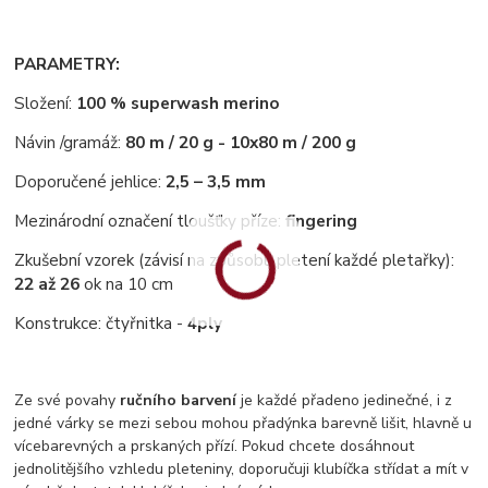
PARAMETRY:
Složení:
100 % superwash merino
Návin /gramáž:
80 m / 20 g - 10x80 m / 200 g
Doporučené jehlice:
2,5 – 3,5 mm
Mezinárodní označení tloušťky příze:
fingering
Zkušební vzorek (závisí na způsobu pletení každé pletařky):
22 až 26
ok na 10 cm
Konstrukce: čtyřnitka -
4ply
Ze své povahy
ručního barvení
je každé přadeno jedinečné, i z
jedné várky se mezi sebou mohou přadýnka barevně lišit, hlavně u
vícebarevných a prskaných přízí. Pokud chcete dosáhnout
jednolitějšího vzhledu pleteniny, doporučuji klubíčka střídat a mít v